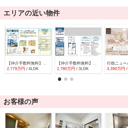
エリアの近い物件
【仲介手数料無料】市川市曽谷 中古戸建て
【仲介手数料無料】ファミール第五西船橋
2,779
万
円
/ 4LDK
2,780
万
円
/ 3LDK
3,390
万
円
お客様の声