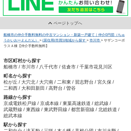
ページトップへ
船橋市の仲介手数料無料の中古マンション・新築一戸建て｜仲介0円団（ちゅ
うかいおーえんだん）
>
(居住用(売買))地域から探す
>
市川市
>
サザンコーポ
ラスＡ棟【仲介手数料無料】
市区町村から探す
船橋市
/
市川市
/
八千代市
/
佐倉市
/
千葉市花見川区
町名から探す
松が丘
/
大穴北
/
大穴南
/
二和東
/
習志野台
/
宮久保
/
二和西
/
大和田新田
/
高野台
/
曽谷
路線から探す
京成電鉄松戸線
/
京成本線
/
東葉高速鉄道
/
総武線
/
武蔵野線
/
東西線
/
東武野田線
/
都営新宿線
/
北総鉄道
/
総武本線
駅から探す
二和向台
/
滝不動
/
三咲
/
本八幡
/
高根公団
/
市川大野
/