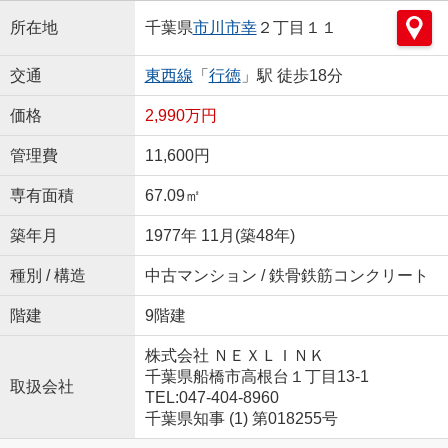
所在地
千葉県
市川市
幸
２丁目１１
交通
東西線
「
行徳
」駅 徒歩18分
価格
2,990万円
管理費
11,600円
専有面積
67.09㎡
築年月
1977年 11月(築48年)
種別 / 構造
中古マンション / 鉄骨鉄筋コンクリート
階建
9階建
株式会社 ＮＥＸＬＩＮＫ
千葉県船橋市高根台１丁目13-1
取扱会社
TEL:047-404-8960
千葉県知事 (1) 第018255号