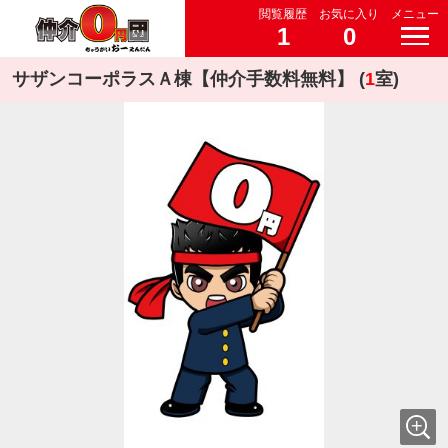
閲覧履歴
お気に入り
メニュー
1
0
サザンコーポラスＡ棟【仲介手数料無料】 (
1
室)