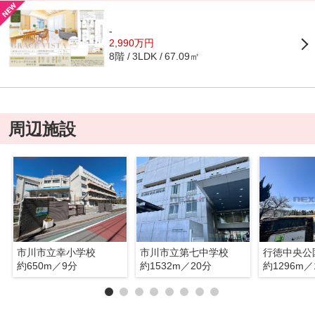
-
2,990万円
8階
67.09㎡
3LDK
周辺施設
市川市立幸小学校
市川市立第七中学校
行徳中央公
約650m／9分
約1532m／20分
約1296m／