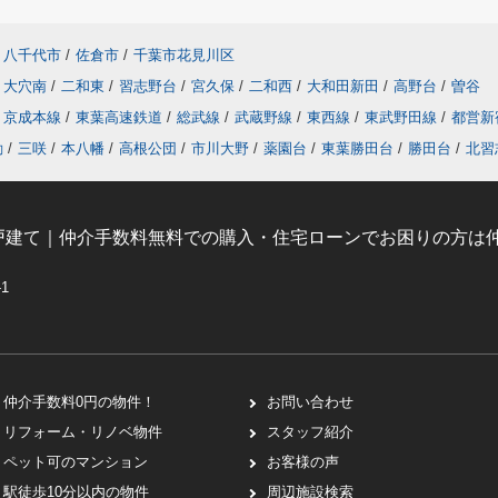
八千代市
/
佐倉市
/
千葉市花見川区
大穴南
/
二和東
/
習志野台
/
宮久保
/
二和西
/
大和田新田
/
高野台
/
曽谷
京成本線
/
東葉高速鉄道
/
総武線
/
武蔵野線
/
東西線
/
東武野田線
/
都営新
動
/
三咲
/
本八幡
/
高根公団
/
市川大野
/
薬園台
/
東葉勝田台
/
勝田台
/
北習
戸建て｜仲介手数料無料での購入・住宅ローンでお困りの方は仲
-1
仲介手数料0円の物件！
お問い合わせ
リフォーム・リノベ物件
スタッフ紹介
ペット可のマンション
お客様の声
駅徒歩10分以内の物件
周辺施設検索