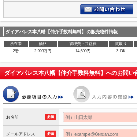
ダイアパレス本八幡【仲介手数料無料】
の販売物件情報
所在階
価格
管理費・共益費
間取り
2階
2,990万円
14,500円
3LDK
ダイアパレス本八幡【仲介手数料無料】
へのお問い
お名前
必須
メールアドレス
必須