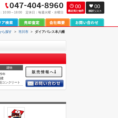
00
00
：
10:00～18:00
定休日：
毎週火曜・水曜日
域から探す
>
市川市
>
ダイアパレス本八幡
建物
販売情報へ
29年
階建
筋コンクリート