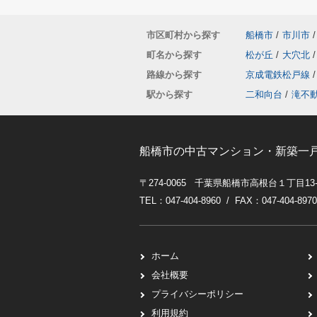
市区町村から探す
船橋市
/
市川市
/
町名から探す
松が丘
/
大穴北
/
路線から探す
京成電鉄松戸線
/
駅から探す
二和向台
/
滝不
船橋市の中古マンション・新築一
〒274-0065 千葉県船橋市高根台１丁目13
TEL：047-404-8960 / FAX：047-404-8970
ホーム
会社概要
プライバシーポリシー
利用規約