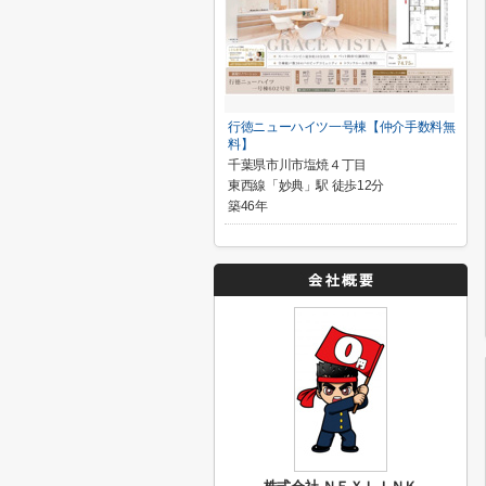
行徳ニューハイツ一号棟【仲介手数料無
料】
千葉県市川市塩焼４丁目
東西線「妙典」駅 徒歩12分
築46年