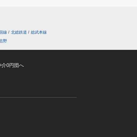
宿線
/
北総鉄道
/
総武本線
志野
介0円団へ