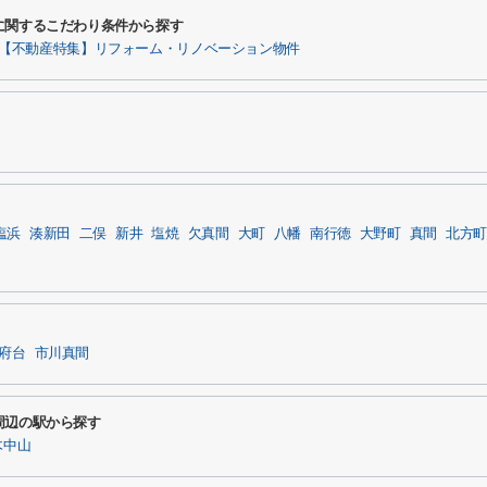
に関するこだわり条件から探す
【不動産特集】リフォーム・リノベーション物件
塩浜
湊新田
二俣
新井
塩焼
欠真間
大町
八幡
南行徳
大野町
真間
北方町
府台
市川真間
周辺の駅から探す
木中山