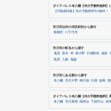
ダイアパレス本八幡【仲介手数料無料】
【不動産特集】仲介手数料0円の物件！
市川市以外の市区町村から探す
船橋市
八千代市
市川市の町名から探す
鬼高
原木
幸
南大野
行徳駅前
福栄
島尻
入船
鬼越
市川市にある駅から探す
本八幡
市川大野
南行徳
行徳
妙典
国
ダイアパレス本八幡【仲介手数料無料】
本八幡
市川真間
国府台
下総中山
原