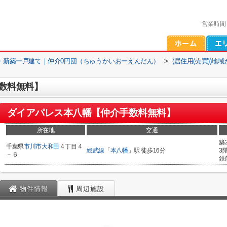
営業時間
・新築一戸建て｜仲介0円団（ちゅうかいおーえんだん）
>
(居住用(売買))地
数料無料】
ダイアパレス本八幡【仲介手数料無料】
所在地
交通
築
千葉県
市川市
大和田
４丁目４
総武線
「
本八幡
」駅 徒歩16分
3
－６
鉄
物件情報
周辺施設