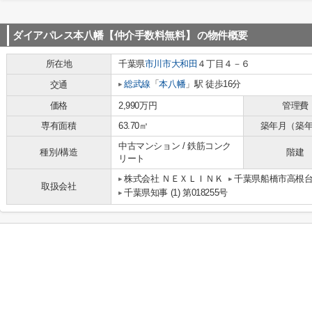
ダイアパレス本八幡【仲介手数料無料】
の物件概要
所在地
千葉県
市川市
大和田
４丁目４－６
総武線
「
本八幡
」駅 徒歩16分
交通
価格
2,990万円
管理費
専有面積
63.70㎡
築年月（築
中古マンション / 鉄筋コンク
種別/構造
階建
リート
株式会社 ＮＥＸＬＩＮＫ
千葉県船橋市高根台１
取扱会社
千葉県知事 (1) 第018255号