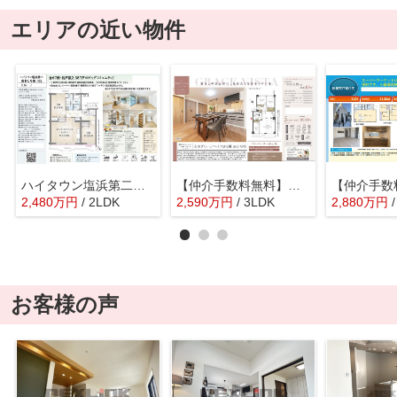
エリアの近い物件
ハイタウン塩浜第二 第参七号棟【仲介手数料無料】
【仲介手数料無料】市川グリーンハイツＢ棟
2,480
万
円
/ 2LDK
2,590
万
円
/ 3LDK
2,880
万
円
お客様の声