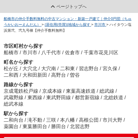
ページトップへ
船橋市の仲介手数料無料の中古マンション・新築一戸建て｜仲介0円団（ちゅ
うかいおーえんだん）
>
(居住用(売買))地域から探す
>
市川市
>
ハイタウン塩
浜第弐、弐九号棟【仲介手数料無料】
市区町村から探す
船橋市
/
市川市
/
八千代市
/
佐倉市
/
千葉市花見川区
町名から探す
松が丘
/
大穴北
/
大穴南
/
二和東
/
習志野台
/
宮久保
/
二和西
/
大和田新田
/
高野台
/
曽谷
路線から探す
京成電鉄松戸線
/
京成本線
/
東葉高速鉄道
/
総武線
/
武蔵野線
/
東西線
/
東武野田線
/
都営新宿線
/
北総鉄道
/
総武本線
駅から探す
二和向台
/
滝不動
/
三咲
/
本八幡
/
高根公団
/
市川大野
/
薬園台
/
東葉勝田台
/
勝田台
/
北習志野