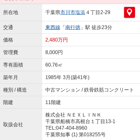
所在地
千葉県
市川市
塩浜
４丁目2-29
交通
東西線
「
南行徳
」駅 徒歩23分
価格
2,480万円
管理費
8,000円
専有面積
60.76㎡
築年月
1985年 3月(築41年)
種別 / 構造
中古マンション / 鉄骨鉄筋コンクリート
階建
11階建
株式会社 ＮＥＸＬＩＮＫ
千葉県船橋市高根台１丁目13-1
取扱会社
TEL:047-404-8960
千葉県知事 (1) 第018255号