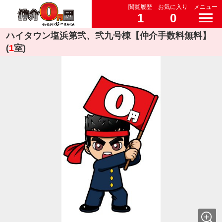
閲覧履歴
お気に入り
メニュー
1
0
ハイタウン塩浜第弐、弐九号棟【仲介手数料無料】
(
1
室)