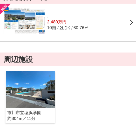
-
2,480万円
10階
60.76㎡
2LDK
周辺施設
市川市立塩浜学園
約804m／11分