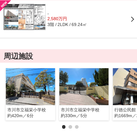
-
2,580万円
3階
69.24㎡
2LDK
周辺施設
市川市立福栄小学校
市川市立福栄中学校
行徳公民館
約420m／6分
約330m／5分
約1669m／