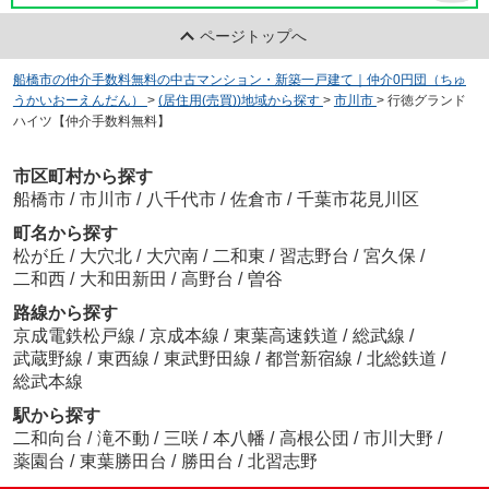
ページトップへ
船橋市の仲介手数料無料の中古マンション・新築一戸建て｜仲介0円団（ちゅ
うかいおーえんだん）
>
(居住用(売買))地域から探す
>
市川市
>
行徳グランド
ハイツ【仲介手数料無料】
市区町村から探す
船橋市
/
市川市
/
八千代市
/
佐倉市
/
千葉市花見川区
町名から探す
松が丘
/
大穴北
/
大穴南
/
二和東
/
習志野台
/
宮久保
/
二和西
/
大和田新田
/
高野台
/
曽谷
路線から探す
京成電鉄松戸線
/
京成本線
/
東葉高速鉄道
/
総武線
/
武蔵野線
/
東西線
/
東武野田線
/
都営新宿線
/
北総鉄道
/
総武本線
駅から探す
二和向台
/
滝不動
/
三咲
/
本八幡
/
高根公団
/
市川大野
/
薬園台
/
東葉勝田台
/
勝田台
/
北習志野