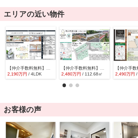
エリアの近い物件
【仲介手数料無料】市川市国分 中古戸建て
【仲介手数料無料】市川市宮久保 建築条件なし売地
2,190
万
円
/ 4LDK
2,480
万
円
/ 112.68㎡
2,490
万
円
お客様の声