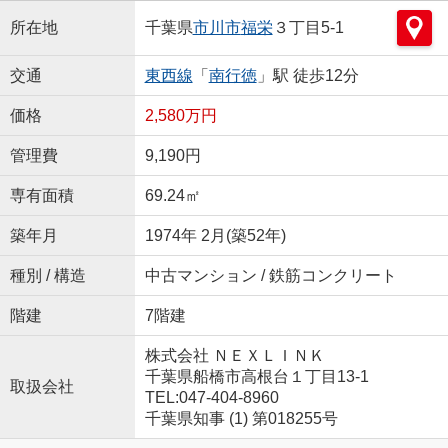
所在地
千葉県
市川市
福栄
３丁目5-1
交通
東西線
「
南行徳
」駅 徒歩12分
価格
2,580万円
管理費
9,190円
専有面積
69.24㎡
築年月
1974年 2月(築52年)
種別 / 構造
中古マンション / 鉄筋コンクリート
階建
7階建
株式会社 ＮＥＸＬＩＮＫ
千葉県船橋市高根台１丁目13-1
取扱会社
TEL:047-404-8960
千葉県知事 (1) 第018255号