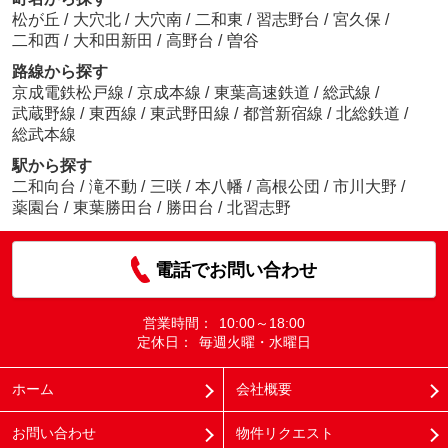
松が丘
/
大穴北
/
大穴南
/
二和東
/
習志野台
/
宮久保
/
二和西
/
大和田新田
/
高野台
/
曽谷
路線から探す
京成電鉄松戸線
/
京成本線
/
東葉高速鉄道
/
総武線
/
武蔵野線
/
東西線
/
東武野田線
/
都営新宿線
/
北総鉄道
/
総武本線
駅から探す
二和向台
/
滝不動
/
三咲
/
本八幡
/
高根公団
/
市川大野
/
薬園台
/
東葉勝田台
/
勝田台
/
北習志野
電話でお問い合わせ
営業時間：
10:00～18:00
定休日：
毎週火曜・水曜日
ホーム
会社概要
お問い合わせ
物件リクエスト