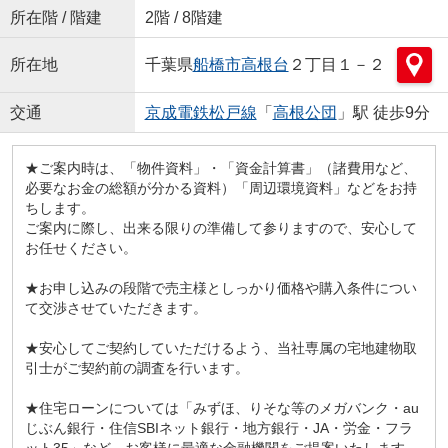
所在階 / 階建
2階 / 8階建
所在地
千葉県
船橋市
高根台
２丁目１－２
交通
京成電鉄松戸線
「
高根公団
」駅 徒歩9分
★ご案内時は、「物件資料」・「資金計算書」（諸費用など、
必要なお金の総額が分かる資料）「周辺環境資料」などをお持
ちします。
ご案内に際し、出来る限りの準備して参りますので、安心して
お任せください。
★お申し込みの段階で売主様としっかり価格や購入条件につい
て交渉させていただきます。
★安心してご契約していただけるよう、当社専属の宅地建物取
引士がご契約前の調査を行います。
★住宅ローンについては「みずほ、りそな等のメガバンク・au
じぶん銀行・住信SBIネット銀行・地方銀行・JA・労金・フラ
ット35」など、お客様に最適な金融機関をご提案いたします。