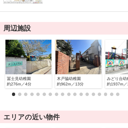
周辺施設
冨士見幼稚園
木戸脇幼稚園
みどり台幼
約276m／4分
約962m／13分
約1937m／
エリアの近い物件