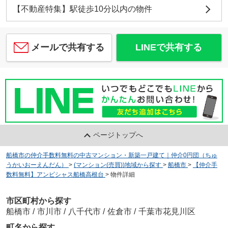
【不動産特集】駅徒歩10分以内の物件
メールで共有する
LINEで共有する
ページトップへ
船橋市の仲介手数料無料の中古マンション・新築一戸建て｜仲介0円団（ちゅ
うかいおーえんだん）
>
(マンション(売買))地域から探す
>
船橋市
>
【仲介手
数料無料】アンビシャス船橋高根台
>
物件詳細
市区町村から探す
船橋市
/
市川市
/
八千代市
/
佐倉市
/
千葉市花見川区
町名から探す