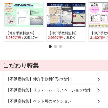
【仲介手数料無料】船橋市芝山 建築条件なし売地
【仲介手数料無料】船橋市新高根 中古戸建て
3,280
万
円
/ 225.17㎡
2,990
万
円
/ 3LDK
3,180
万
円
こだわり特集
【不動産特集】仲介手数料0円の物件！
【不動産特集】リフォーム・リノベーション物件
【不動産特集】ペット可のマンション