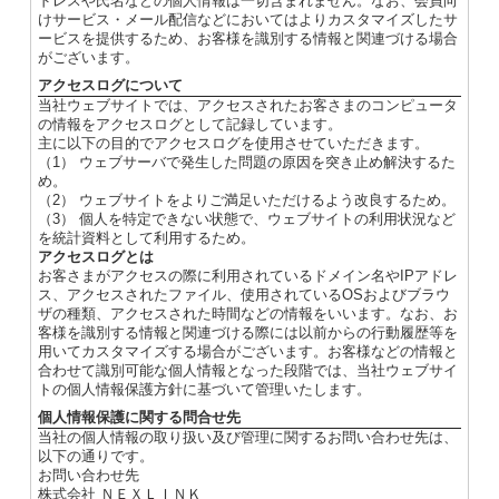
ドレスや氏名などの個人情報は一切含まれません。なお、会員向
けサービス・メール配信などにおいてはよりカスタマイズしたサ
ービスを提供するため、お客様を識別する情報と関連づける場合
がございます。
アクセスログについて
当社ウェブサイトでは、アクセスされたお客さまのコンピュータ
の情報をアクセスログとして記録しています。
主に以下の目的でアクセスログを使用させていただきます。
（1） ウェブサーバで発生した問題の原因を突き止め解決するた
め。
（2） ウェブサイトをよりご満足いただけるよう改良するため。
（3） 個人を特定できない状態で、ウェブサイトの利用状況など
を統計資料として利用するため。
アクセスログとは
お客さまがアクセスの際に利用されているドメイン名やIPアドレ
ス、アクセスされたファイル、使用されているOSおよびブラウ
ザの種類、アクセスされた時間などの情報をいいます。なお、お
客様を識別する情報と関連づける際には以前からの行動履歴等を
用いてカスタマイズする場合がございます。お客様などの情報と
合わせて識別可能な個人情報となった段階では、当社ウェブサイ
トの個人情報保護方針に基づいて管理いたします。
個人情報保護に関する問合せ先
当社の個人情報の取り扱い及び管理に関するお問い合わせ先は、
以下の通りです。
お問い合わせ先
株式会社 ＮＥＸＬＩＮＫ