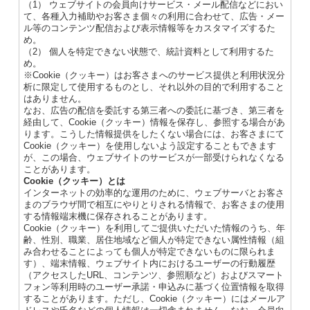
（1） ウェブサイトの会員向けサービス・メール配信などにおい
て、各種入力補助やお客さま個々の利用に合わせて、広告・メー
ル等のコンテンツ配信および表示情報等をカスタマイズするた
め。
（2） 個人を特定できない状態で、統計資料として利用するた
め。
※Cookie（クッキー）はお客さまへのサービス提供と利用状況分
析に限定して使用するものとし、それ以外の目的で利用すること
はありません。
なお、広告の配信を委託する第三者への委託に基づき、第三者を
経由して、Cookie（クッキー）情報を保存し、参照する場合があ
ります。こうした情報提供をしたくない場合には、お客さまにて
Cookie（クッキー）を使用しないよう設定することもできます
が、この場合、ウェブサイトのサービスが一部受けられなくなる
ことがあります。
Cookie（クッキー）とは
インターネットの効率的な運用のために、ウェブサーバとお客さ
まのブラウザ間で相互にやりとりされる情報で、お客さまの使用
する情報端末機に保存されることがあります。
Cookie（クッキー）を利用してご提供いただいた情報のうち、年
齢、性別、職業、居住地域など個人が特定できない属性情報（組
み合わせることによっても個人が特定できないものに限られま
す）、端末情報、ウェブサイト内におけるユーザーの行動履歴
（アクセスしたURL、コンテンツ、参照順など）およびスマート
フォン等利用時のユーザー承諾・申込みに基づく位置情報を取得
することがあります。ただし、Cookie（クッキー）にはメールア