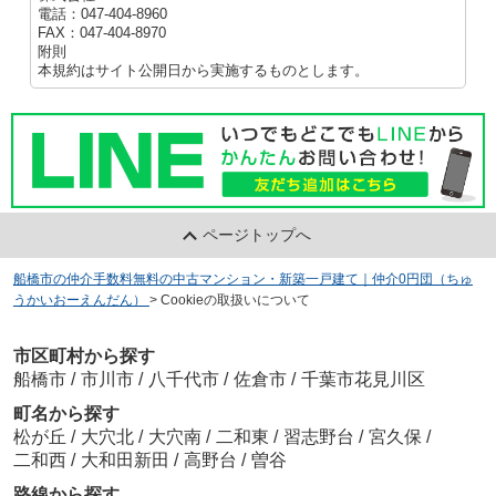
電話：047-404-8960
FAX：047-404-8970
附則
本規約はサイト公開日から実施するものとします。
ページトップへ
船橋市の仲介手数料無料の中古マンション・新築一戸建て｜仲介0円団（ちゅ
うかいおーえんだん）
>
Cookieの取扱いについて
市区町村から探す
船橋市
/
市川市
/
八千代市
/
佐倉市
/
千葉市花見川区
町名から探す
松が丘
/
大穴北
/
大穴南
/
二和東
/
習志野台
/
宮久保
/
二和西
/
大和田新田
/
高野台
/
曽谷
路線から探す