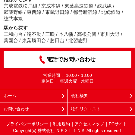
京成電鉄松戸線
/
京成本線
/
東葉高速鉄道
/
総武線
/
武蔵野線
/
東西線
/
東武野田線
/
都営新宿線
/
北総鉄道
/
総武本線
駅から探す
二和向台
/
滝不動
/
三咲
/
本八幡
/
高根公団
/
市川大野
/
薬園台
/
東葉勝田台
/
勝田台
/
北習志野
電話でお問い合わせ
営業時間：
10:00～18:00
定休日：
毎週火曜・水曜日
ホーム
会社概要
お問い合わせ
物件リクエスト
プライバシーポリシー
利用規約
アクセスマップ
PCサイト
Copyright(c) 株式会社 ＮＥＸＬＩＮＫ All rights reserved.