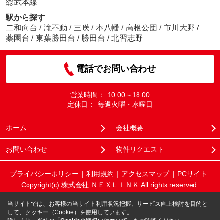
総武本線
駅から探す
二和向台
/
滝不動
/
三咲
/
本八幡
/
高根公団
/
市川大野
/
薬園台
/
東葉勝田台
/
勝田台
/
北習志野
電話でお問い合わせ
営業時間：
10:00～18:00
定休日：
毎週火曜・水曜日
ホーム
会社概要
お問い合わせ
物件リクエスト
プライバシーポリシー
利用規約
アクセスマップ
PCサイト
Copyright(c) 株式会社 ＮＥＸＬＩＮＫ All rights reserved.
当サイトでは、お客様の当サイト利用状況把握、サービス向上検討を目的と
して、クッキー（Cookie）を使用しています。