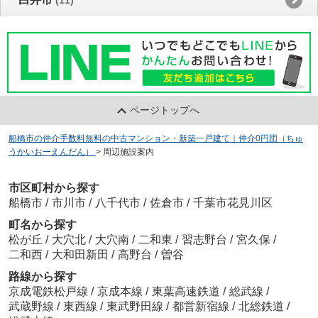
ページトップへ
船橋市の仲介手数料無料の中古マンション・新築一戸建て｜仲介0円団（ちゅ
うかいおーえんだん）
>
周辺施設案内
市区町村から探す
船橋市
/
市川市
/
八千代市
/
佐倉市
/
千葉市花見川区
町名から探す
松が丘
/
大穴北
/
大穴南
/
二和東
/
習志野台
/
宮久保
/
二和西
/
大和田新田
/
高野台
/
曽谷
路線から探す
京成電鉄松戸線
/
京成本線
/
東葉高速鉄道
/
総武線
/
武蔵野線
/
東西線
/
東武野田線
/
都営新宿線
/
北総鉄道
/