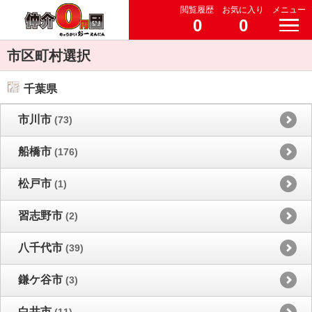
閲覧履歴
お気に入り
メニュー
0
0
市区町村選択
千葉県
市川市
(73)
船橋市
(176)
松戸市
(1)
習志野市
(2)
八千代市
(39)
鎌ケ谷市
(3)
白井市
(11)