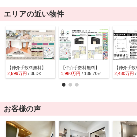
エリアの近い物件
【仲介手数料無料】船橋市藤原 中古戸建て
【仲介手数料無料】船橋市高野台 建築条件なし売地
2,599
万
円
/ 3LDK
1,980
万
円
/ 135.70㎡
2,480
万
円
お客様の声