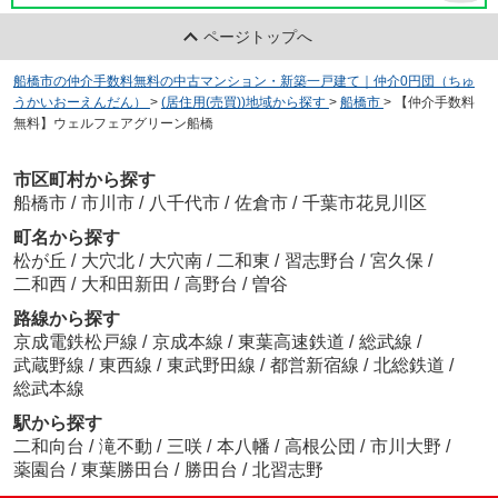
ページトップへ
船橋市の仲介手数料無料の中古マンション・新築一戸建て｜仲介0円団（ちゅ
うかいおーえんだん）
>
(居住用(売買))地域から探す
>
船橋市
>
【仲介手数料
無料】ウェルフェアグリーン船橋
市区町村から探す
船橋市
/
市川市
/
八千代市
/
佐倉市
/
千葉市花見川区
町名から探す
松が丘
/
大穴北
/
大穴南
/
二和東
/
習志野台
/
宮久保
/
二和西
/
大和田新田
/
高野台
/
曽谷
路線から探す
京成電鉄松戸線
/
京成本線
/
東葉高速鉄道
/
総武線
/
武蔵野線
/
東西線
/
東武野田線
/
都営新宿線
/
北総鉄道
/
総武本線
駅から探す
二和向台
/
滝不動
/
三咲
/
本八幡
/
高根公団
/
市川大野
/
薬園台
/
東葉勝田台
/
勝田台
/
北習志野