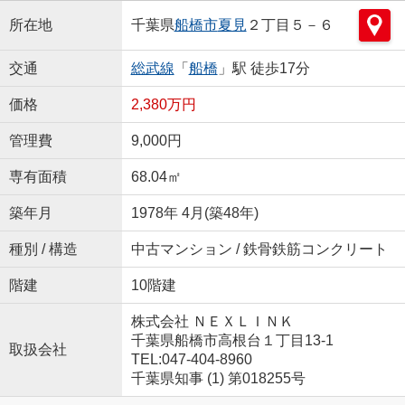
所在地
千葉県
船橋市
夏見
２丁目５－６
交通
総武線
「
船橋
」駅 徒歩17分
価格
2,380万円
管理費
9,000円
専有面積
68.04㎡
築年月
1978年 4月(築48年)
種別 / 構造
中古マンション / 鉄骨鉄筋コンクリート
階建
10階建
株式会社 ＮＥＸＬＩＮＫ
千葉県船橋市高根台１丁目13-1
取扱会社
TEL:047-404-8960
千葉県知事 (1) 第018255号