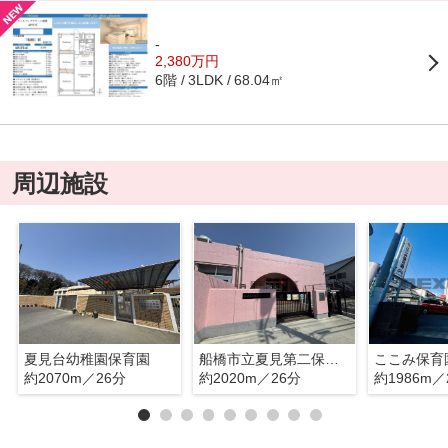
-
2,380万円
6階
68.04㎡
3LDK
周辺施設
夏見台幼稚園保育園
船橋市立夏見第二保育園
ここみ保育
約2070m／26分
約2020m／26分
約1986m／