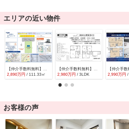
エリアの近い物件
【仲介手数料無料】船橋市薬園台 建築条件なし売地
【仲介手数料無料】船橋市二和東 新築戸建て
2,890
万
円
/ 111.33㎡
2,980
万
円
/ 3LDK
2,990
万
円
お客様の声