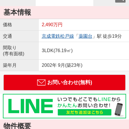
基本情報
価格
2,490万円
交通
京成電鉄松戸線
「
薬園台
」駅 徒歩19分
間取り
3LDK(76.19㎡)
(専有面積)
築年月
2002年 9月(築23年)
お問い合わせ(無料)
物件概要