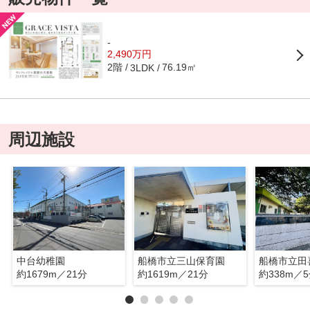
-
2,490万円
2階
76.19㎡
3LDK
周辺施設
中台幼稚園
船橋市立三山保育園
約1679m／21分
約1619m／21分
約338m／