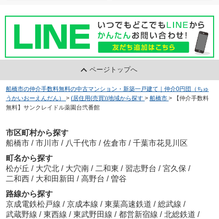
ページトップへ
船橋市の仲介手数料無料の中古マンション・新築一戸建て｜仲介0円団（ちゅ
うかいおーえんだん）
>
(居住用(売買))地域から探す
>
船橋市
>
【仲介手数料
無料】サンクレイドル薬園台弐番館
市区町村から探す
船橋市
/
市川市
/
八千代市
/
佐倉市
/
千葉市花見川区
町名から探す
松が丘
/
大穴北
/
大穴南
/
二和東
/
習志野台
/
宮久保
/
二和西
/
大和田新田
/
高野台
/
曽谷
路線から探す
京成電鉄松戸線
/
京成本線
/
東葉高速鉄道
/
総武線
/
武蔵野線
/
東西線
/
東武野田線
/
都営新宿線
/
北総鉄道
/