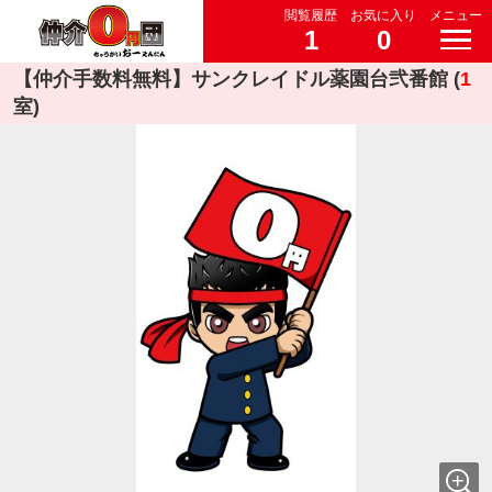
閲覧履歴
お気に入り
メニュー
1
0
【仲介手数料無料】サンクレイドル薬園台弐番館 (
1
室)