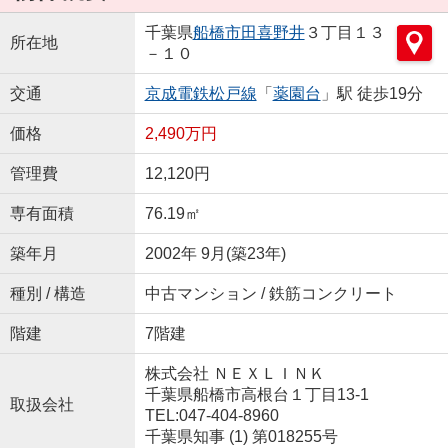
千葉県
船橋市
田喜野井
３丁目１３
所在地
－１０
交通
京成電鉄松戸線
「
薬園台
」駅 徒歩19分
価格
2,490万円
管理費
12,120円
専有面積
76.19㎡
築年月
2002年 9月(築23年)
種別 / 構造
中古マンション / 鉄筋コンクリート
階建
7階建
株式会社 ＮＥＸＬＩＮＫ
千葉県船橋市高根台１丁目13-1
取扱会社
TEL:047-404-8960
千葉県知事 (1) 第018255号