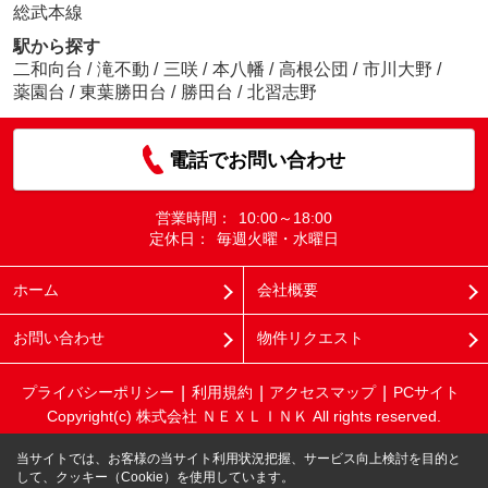
総武本線
駅から探す
二和向台
/
滝不動
/
三咲
/
本八幡
/
高根公団
/
市川大野
/
薬園台
/
東葉勝田台
/
勝田台
/
北習志野
電話でお問い合わせ
営業時間：
10:00～18:00
定休日：
毎週火曜・水曜日
ホーム
会社概要
お問い合わせ
物件リクエスト
プライバシーポリシー
利用規約
アクセスマップ
PCサイト
Copyright(c) 株式会社 ＮＥＸＬＩＮＫ All rights reserved.
当サイトでは、お客様の当サイト利用状況把握、サービス向上検討を目的と
して、クッキー（Cookie）を使用しています。