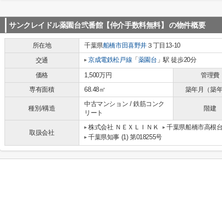
サンクレイドル薬園台弐番館【仲介手数料無料】
の物件概要
所在地
千葉県
船橋市
田喜野井
３丁目13-10
京成電鉄松戸線
「
薬園台
」駅 徒歩20分
交通
価格
1,500万円
管理費
専有面積
68.48㎡
築年月（築
中古マンション / 鉄筋コンク
種別/構造
階建
リート
株式会社 ＮＥＸＬＩＮＫ
千葉県船橋市高根台１
取扱会社
千葉県知事 (1) 第018255号