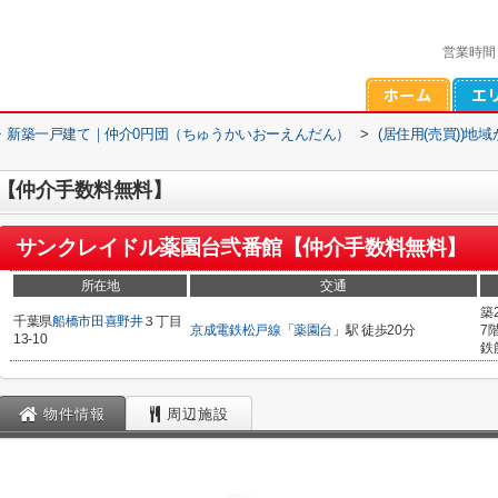
営業時間
・新築一戸建て｜仲介0円団（ちゅうかいおーえんだん）
>
(居住用(売買))地
【仲介手数料無料】
サンクレイドル薬園台弐番館【仲介手数料無料】
所在地
交通
築
千葉県
船橋市
田喜野井
３丁目
京成電鉄松戸線
「
薬園台
」駅 徒歩20分
7
13-10
鉄
物件情報
周辺施設