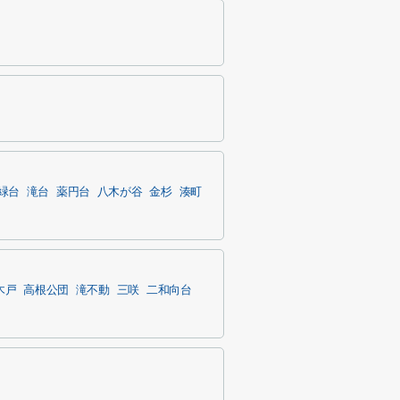
緑台
滝台
薬円台
八木が谷
金杉
湊町
木戸
高根公団
滝不動
三咲
二和向台