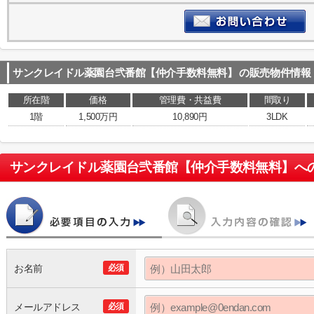
サンクレイドル薬園台弐番館【仲介手数料無料】
の販売物件情報
所在階
価格
管理費・共益費
間取り
1階
1,500万円
10,890円
3LDK
サンクレイドル薬園台弐番館【仲介手数料無料】
へ
お名前
必須
メールアドレス
必須