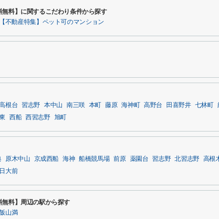
料無料】に関するこだわり条件から探す
【不動産特集】ペット可のマンション
高根台
習志野
本中山
南三咲
本町
藤原
海神町
高野台
田喜野井
七林町
東
西船
西習志野
旭町
典
原木中山
京成西船
海神
船橋競馬場
前原
薬園台
習志野
北習志野
高根
日大前
料無料】周辺の駅から探す
飯山満