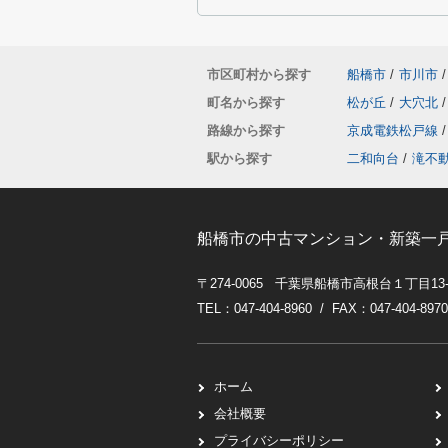
市区町村から探す
船橋市
/
市川市
/
町名から探す
松が丘
/
大穴北
/
路線から探す
京成電鉄松戸線
/
駅から探す
二和向台
/
滝不
船橋市の中古マンション・新築一
〒274-0065 千葉県船橋市高根台１丁目13
TEL：047-404-8960 / FAX：047-404-8970
ホーム
会社概要
プライバシーポリシー