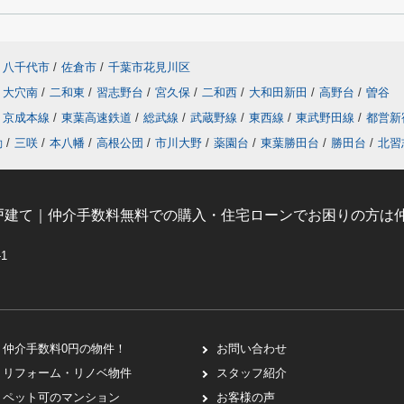
八千代市
/
佐倉市
/
千葉市花見川区
大穴南
/
二和東
/
習志野台
/
宮久保
/
二和西
/
大和田新田
/
高野台
/
曽谷
京成本線
/
東葉高速鉄道
/
総武線
/
武蔵野線
/
東西線
/
東武野田線
/
都営新
動
/
三咲
/
本八幡
/
高根公団
/
市川大野
/
薬園台
/
東葉勝田台
/
勝田台
/
北習
戸建て｜仲介手数料無料での購入・住宅ローンでお困りの方は仲
-1
仲介手数料0円の物件！
お問い合わせ
リフォーム・リノベ物件
スタッフ紹介
ペット可のマンション
お客様の声