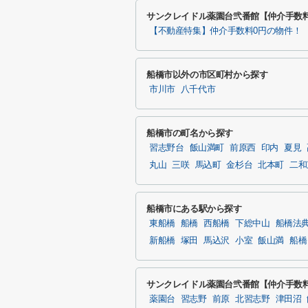
サンクレイドル薬園台弐番館【仲介手数
【不動産特集】仲介手数料0円の物件！
船橋市以外の市区町村から探す
市川市
八千代市
船橋市の町名から探す
習志野台
飯山満町
前原西
印内
夏見
丸山
三咲
馬込町
金杉台
北本町
二和
船橋市にある駅から探す
東船橋
船橋
西船橋
下総中山
船橋法
新船橋
塚田
馬込沢
小室
飯山満
船橋
サンクレイドル薬園台弐番館【仲介手数
薬園台
習志野
前原
北習志野
津田沼