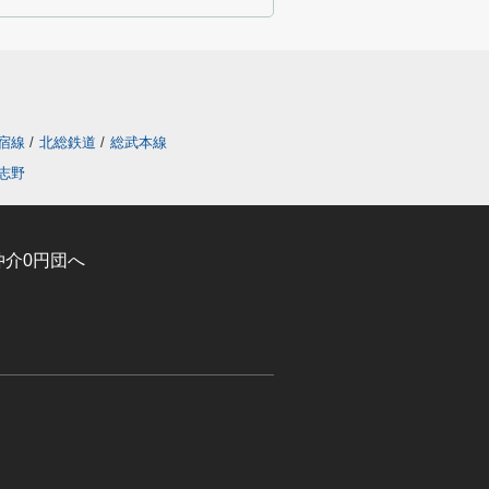
宿線
/
北総鉄道
/
総武本線
志野
介0円団へ