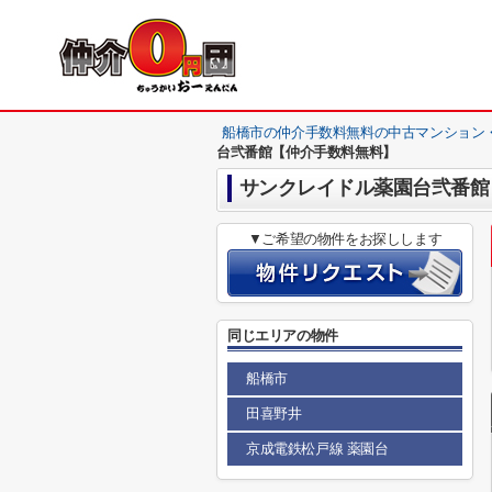
船橋市の仲介手数料無料の中古マンション
台弐番館【仲介手数料無料】
サンクレイドル薬園台弐番館
▼ご希望の物件をお探しします
同じエリアの物件
船橋市
田喜野井
京成電鉄松戸線 薬園台