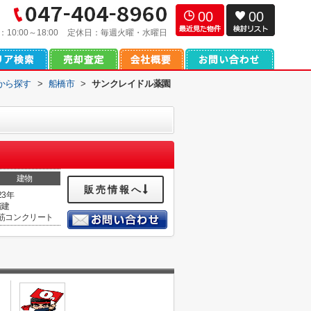
00
00
：
10:00～18:00
定休日：
毎週火曜・水曜日
域から探す
>
船橋市
>
サンクレイドル薬園
建物
販売情報へ
23年
階建
筋コンクリート