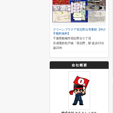
グリーンプラテア習志野台壱番館【仲介
手数料無料】
千葉県船橋市習志野台５丁目
京成電鉄松戸線「習志野」駅 徒歩15分
築23年