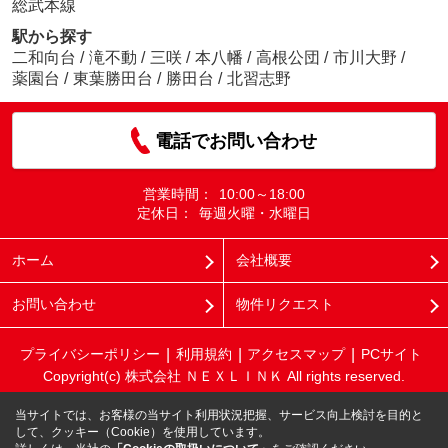
総武本線
駅から探す
二和向台
/
滝不動
/
三咲
/
本八幡
/
高根公団
/
市川大野
/
薬園台
/
東葉勝田台
/
勝田台
/
北習志野
電話でお問い合わせ
営業時間：
10:00～18:00
定休日：
毎週火曜・水曜日
ホーム
会社概要
お問い合わせ
物件リクエスト
プライバシーポリシー
利用規約
アクセスマップ
PCサイト
Copyright(c) 株式会社 ＮＥＸＬＩＮＫ All rights reserved.
当サイトでは、お客様の当サイト利用状況把握、サービス向上検討を目的と
して、クッキー（Cookie）を使用しています。