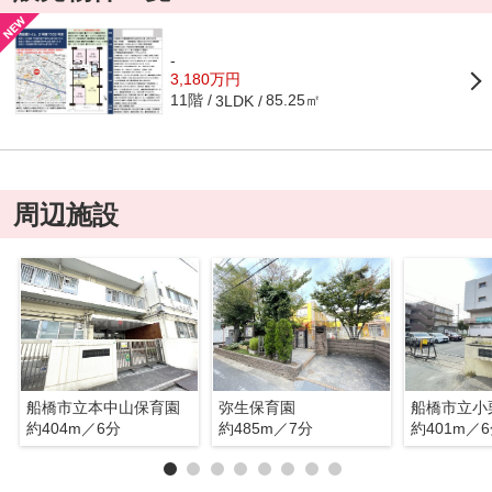
-
3,180万円
11階
85.25㎡
3LDK
周辺施設
船橋市立本中山保育園
弥生保育園
船橋市立小
約404m／6分
約485m／7分
約401m／