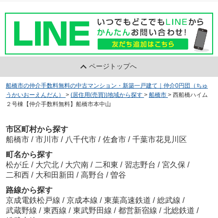
ページトップへ
船橋市の仲介手数料無料の中古マンション・新築一戸建て｜仲介0円団（ちゅ
うかいおーえんだん）
>
(居住用(売買))地域から探す
>
船橋市
>
西船橋ハイム
２号棟【仲介手数料無料】船橋市本中山
市区町村から探す
船橋市
/
市川市
/
八千代市
/
佐倉市
/
千葉市花見川区
町名から探す
松が丘
/
大穴北
/
大穴南
/
二和東
/
習志野台
/
宮久保
/
二和西
/
大和田新田
/
高野台
/
曽谷
路線から探す
京成電鉄松戸線
/
京成本線
/
東葉高速鉄道
/
総武線
/
武蔵野線
/
東西線
/
東武野田線
/
都営新宿線
/
北総鉄道
/