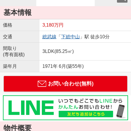
基本情報
価格
3,180万円
交通
総武線
「
下総中山
」駅 徒歩10分
間取り
3LDK(85.25㎡)
(専有面積)
築年月
1971年 6月(築55年)
お問い合わせ(無料)
物件概要