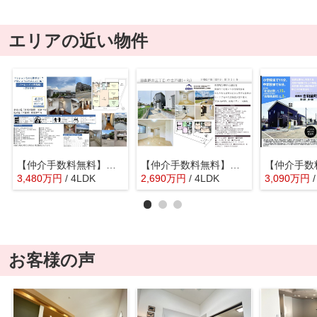
エリアの近い物件
【仲介手数料無料】バームハイツ西船橋 ルーバル付き
【仲介手数料無料】船橋市田喜野井 中古戸建て
3,480
万
円
/ 4LDK
2,690
万
円
/ 4LDK
3,090
万
円
お客様の声