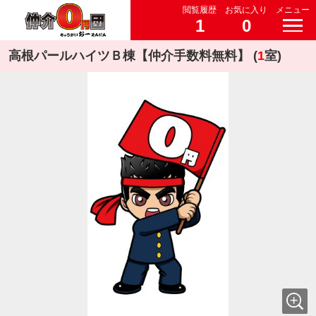
閲覧履歴
お気に入り
メニュー
1
0
高根パールハイツＢ棟【仲介手数料無料】 (
1
室)