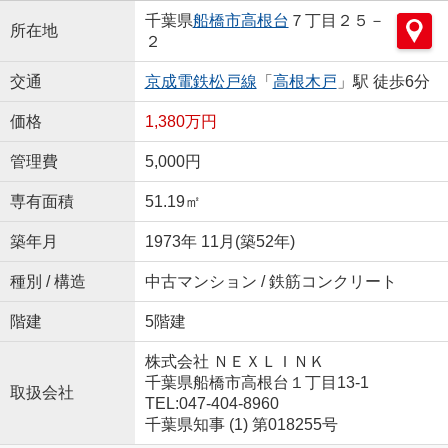
千葉県
船橋市
高根台
７丁目２５－
所在地
２
交通
京成電鉄松戸線
「
高根木戸
」駅 徒歩6分
価格
1,380万円
管理費
5,000円
専有面積
51.19㎡
築年月
1973年 11月(築52年)
種別 / 構造
中古マンション / 鉄筋コンクリート
階建
5階建
株式会社 ＮＥＸＬＩＮＫ
千葉県船橋市高根台１丁目13-1
取扱会社
TEL:047-404-8960
千葉県知事 (1) 第018255号