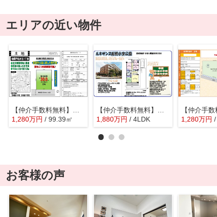
エリアの近い物件
【仲介手数料無料】船橋市松が丘 建築条件なし売地
【仲介手数料無料】ルネサンス船橋小室公園
1,280
万
円
/ 99.39㎡
1,880
万
円
/ 4LDK
1,280
万
円
お客様の声