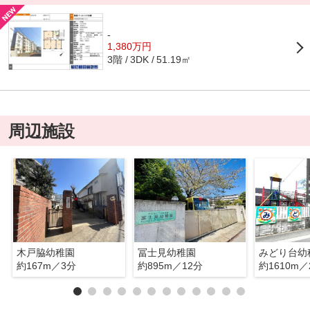
-
1,380万円
3階
51.19㎡
3DK
周辺施設
木戸脇幼稚園
冨士見幼稚園
みどり台幼
約167m／3分
約895m／12分
約1610m／