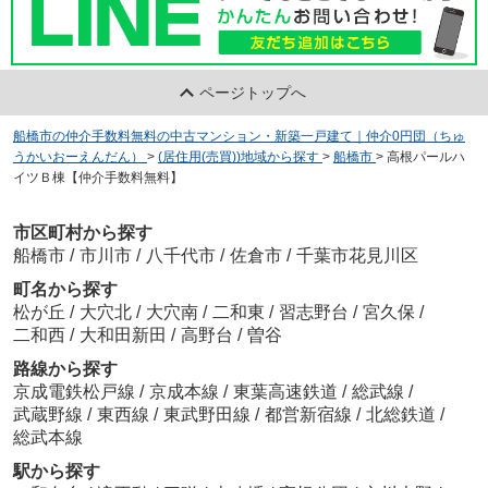
ページトップへ
船橋市の仲介手数料無料の中古マンション・新築一戸建て｜仲介0円団（ちゅ
うかいおーえんだん）
>
(居住用(売買))地域から探す
>
船橋市
>
高根パールハ
イツＢ棟【仲介手数料無料】
市区町村から探す
船橋市
/
市川市
/
八千代市
/
佐倉市
/
千葉市花見川区
町名から探す
松が丘
/
大穴北
/
大穴南
/
二和東
/
習志野台
/
宮久保
/
二和西
/
大和田新田
/
高野台
/
曽谷
路線から探す
京成電鉄松戸線
/
京成本線
/
東葉高速鉄道
/
総武線
/
武蔵野線
/
東西線
/
東武野田線
/
都営新宿線
/
北総鉄道
/
総武本線
駅から探す