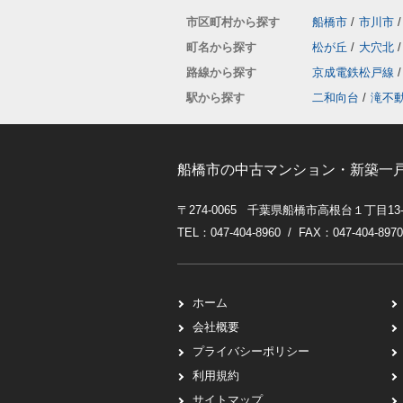
市区町村から探す
船橋市
/
市川市
/
町名から探す
松が丘
/
大穴北
/
路線から探す
京成電鉄松戸線
/
駅から探す
二和向台
/
滝不
船橋市の中古マンション・新築一
〒274-0065 千葉県船橋市高根台１丁目13
TEL：047-404-8960 / FAX：047-404-8970
ホーム
会社概要
プライバシーポリシー
利用規約
サイトマップ