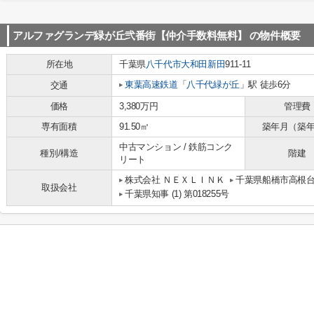
アルファグランデ緑が丘弐番街【仲介手数料無料】
の物件概要
所在地
千葉県
八千代市
大和田新田
911-11
東葉高速鉄道
「
八千代緑が丘
」駅 徒歩6分
交通
価格
3,380万円
管理費
専有面積
91.50㎡
築年月（築
中古マンション / 鉄筋コンク
種別/構造
階建
リート
株式会社 ＮＥＸＬＩＮＫ
千葉県船橋市高根台１
取扱会社
千葉県知事 (1) 第018255号