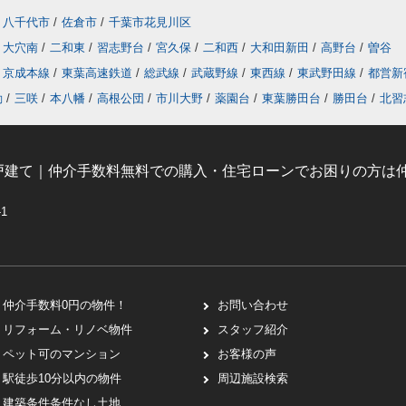
八千代市
/
佐倉市
/
千葉市花見川区
大穴南
/
二和東
/
習志野台
/
宮久保
/
二和西
/
大和田新田
/
高野台
/
曽谷
京成本線
/
東葉高速鉄道
/
総武線
/
武蔵野線
/
東西線
/
東武野田線
/
都営新
動
/
三咲
/
本八幡
/
高根公団
/
市川大野
/
薬園台
/
東葉勝田台
/
勝田台
/
北習
戸建て｜仲介手数料無料での購入・住宅ローンでお困りの方は仲
-1
仲介手数料0円の物件！
お問い合わせ
リフォーム・リノベ物件
スタッフ紹介
ペット可のマンション
お客様の声
駅徒歩10分以内の物件
周辺施設検索
建築条件条件なし土地