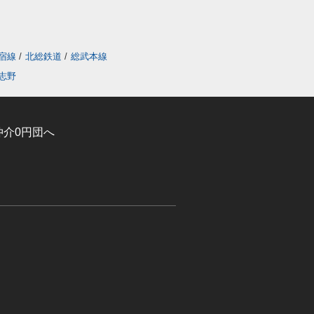
宿線
/
北総鉄道
/
総武本線
志野
介0円団へ