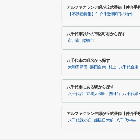
アルファグランデ緑が丘弐番街【仲介手
【不動産特集】仲介手数料0円の物件！
八千代市以外の市区町村から探す
市川市
船橋市
八千代市の町名から探す
大和田新田
勝田台南
村上
八千代台東
八千代市にある駅から探す
八千代台
京成大和田
勝田台
八千代緑
アルファグランデ緑が丘弐番街【仲介手
八千代緑が丘
船橋日大前
八千代中央