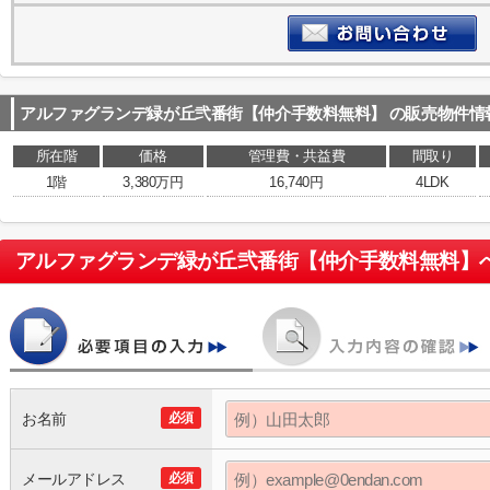
アルファグランデ緑が丘弐番街【仲介手数料無料】
の販売物件情
所在階
価格
管理費・共益費
間取り
1階
3,380万円
16,740円
4LDK
アルファグランデ緑が丘弐番街【仲介手数料無料】
お名前
必須
メールアドレス
必須