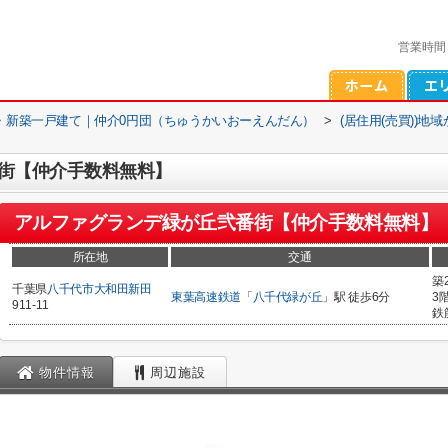
営業時間
・新築一戸建て｜仲介0円団（ちゅうかいおーえんだん）
>
(居住用(売買))地
街【仲介手数料無料】
アルファグランデ緑が丘弐番街【仲介手数料無料】
所在地
交通
築
千葉県
八千代市
大和田新田
東葉高速鉄道
「
八千代緑が丘
」駅 徒歩6分
3
911-11
鉄
物件情報
周辺施設