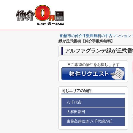
船橋市の仲介手数料無料の中古マンション
緑が丘弐番街【仲介手数料無料】
アルファグランデ緑が丘弐番
▼ご希望の物件をお探しします
同じエリアの物件
八千代市
大和田新田
東葉高速鉄道 八千代緑が丘