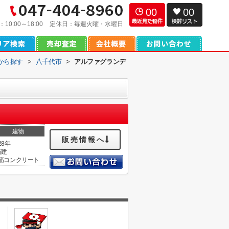
00
00
：
10:00～18:00
定休日：
毎週火曜・水曜日
域から探す
>
八千代市
>
アルファグランデ
建物
販売情報へ
28年
階建
筋コンクリート