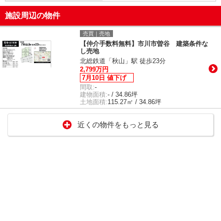
施設周辺の物件
売買｜売地
【仲介手数料無料】市川市曽谷 建築条件な
し売地
北総鉄道「秋山」駅 徒歩23分
2,799万円
7月10日 値下げ
間取:
-
建物面積:
- / 34.86坪
土地面積:
115.27㎡ / 34.86坪
近くの物件をもっと見る