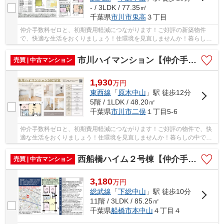
- / 3LDK / 77.35㎡
千葉県
市川市
鬼高
３丁目
仲介手数料ゼロと、初期費用軽減につながります！ご好評の新築物件
で、快適な生活をおくりましょう！住環境を見直しませんか！暮らしの
中でも、住居は充実した生活を送るための大きな...
市川ハイマンション【仲介手数料無料】
売買 | 中古マンション
1,930
万
円
東西線
「
原木中山
」駅 徒歩12分
5階 / 1LDK / 48.20㎡
千葉県
市川市
二俣
１丁目5-6
仲介手数料ゼロと、初期費用軽減につながります！ご好評の物件で、快
適な生活をおくりましょう！住環境を見直しませんか！暮らしの中で
も、住居は充実した生活を送るための大きな役割...
西船橋ハイム２号棟【仲介手数料無料】船橋市本中山
売買 | 中古マンション
3,180
万
円
総武線
「
下総中山
」駅 徒歩10分
11階 / 3LDK / 85.25㎡
千葉県
船橋市
本中山
４丁目４