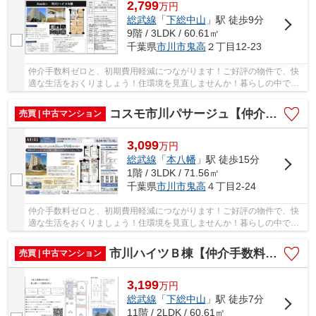
2,799
万
円
総武線
「
下総中山
」駅 徒歩9分
9階 / 3LDK / 60.61㎡
千葉県
市川市
鬼高
２丁目12-23
仲介手数料ゼロと、初期費用軽減につながります！ご好評の物件で、快
適な生活をおくりましょう！住環境を見直しませんか！暮らしの中で
も、住居は充実した生活を送るための大きな役割...
コスモ市川パサージュ【仲介手数料無料】
売買 | 中古マンション
3,099
万
円
総武線
「
本八幡
」駅 徒歩15分
1階 / 3LDK / 71.56㎡
千葉県
市川市
鬼高
４丁目2-24
仲介手数料ゼロと、初期費用軽減につながります！ご好評の物件で、快
適な生活をおくりましょう！住環境を見直しませんか！暮らしの中で
も、住居は充実した生活を送るための大きな役割...
市川ハイツＢ棟【仲介手数料無料】
売買 | 中古マンション
3,199
万
円
総武線
「
下総中山
」駅 徒歩7分
11階 / 2LDK / 60.61㎡