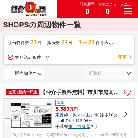
閲覧履歴
お気に入り
メニュー
0
0
SHOPSの周辺物件一覧
21
21
1～21
該当物件数
件
販売数
件
件を表示
変更
絞り込み条件：
なし
販売物件のみ
【仲介手数料無料】市川市鬼高 新築戸建て
売買 | 新築一戸建
新築
5,380
万
円
東西線
「
原木中山
」駅 徒歩16分
- / 4LDK / 116.99㎡
千葉県
市川市
鬼高
３丁目
仲介手数料ゼロと、初期費用軽減につながります！ご好評の新築物件