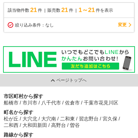
21
21
1～21
該当物件数
件
販売数
件
件を表示
変更
絞り込み条件：
なし
ページトップへ
市区町村から探す
船橋市
/
市川市
/
八千代市
/
佐倉市
/
千葉市花見川区
町名から探す
松が丘
/
大穴北
/
大穴南
/
二和東
/
習志野台
/
宮久保
/
二和西
/
大和田新田
/
高野台
/
曽谷
路線から探す