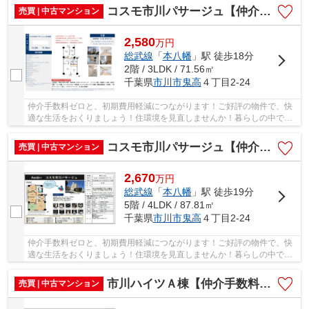
コスモ市川パサージュ【仲介手数料無料】
売買 | 中古マンション
2,580
万
円
総武線
「
本八幡
」駅 徒歩18分
2階 / 3LDK / 71.56㎡
千葉県
市川市
鬼高
４丁目2-24
仲介手数料ゼロと、初期費用軽減につながります！ご好評の物件で、快
適な生活をおくりましょう！住環境を見直しませんか！暮らしの中で
も、住居は充実した生活を送るための大きな役割...
コスモ市川パサージュ【仲介手数料無料】
売買 | 中古マンション
2,670
万
円
総武線
「
本八幡
」駅 徒歩19分
5階 / 4LDK / 87.81㎡
千葉県
市川市
鬼高
４丁目2-24
仲介手数料ゼロと、初期費用軽減につながります！ご好評の物件で、快
適な生活をおくりましょう！住環境を見直しませんか！暮らしの中で
も、住居は充実した生活を送るための大きな役割...
市川ハイツＡ棟【仲介手数料無料】
売買 | 中古マンション