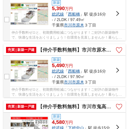
新築
5,390
万
円
総武線
「
西船橋
」駅 徒歩16分
- / 2LDK / 97.49㎡
千葉県
市川市
原木
３丁目
仲介手数料ゼロと、初期費用軽減につながります！ご好評の新築物件
で、快適な生活をおくりましょう！住環境を見直しませんか！暮らしの
中でも、住居は充実した生活を送るための大きな...
【仲介手数料無料】市川市原木 新築戸建て
売買 | 新築一戸建
新築
5,490
万
円
総武線
「
西船橋
」駅 徒歩16分
- / 2LDK / 97.90㎡
千葉県
市川市
原木
３丁目
仲介手数料ゼロと、初期費用軽減につながります！ご好評の新築物件
で、快適な生活をおくりましょう！住環境を見直しませんか！暮らしの
中でも、住居は充実した生活を送るための大きな...
【仲介手数料無料】市川市鬼高 新築戸建て
売買 | 新築一戸建
新築
4,580
万
円
総武線
「
下総中山
」駅 徒歩15分