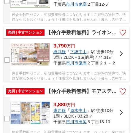
千葉県
市川市
鬼高
２丁目12-5
仲介手数料ゼロと、初期費用軽減につながります！ご好評の物件で、快
適な生活をおくりましょう！住環境を見直しませんか！暮らしの中で
も、住居は充実した生活を送るための大きな役割...
【仲介手数料無料】ライオンズマンション市川第２
売買 | 中古マンション
3,790
万
円
総武線
「
下総中山
」駅 徒歩10分
3階 / 2LDK＋1S(納戸) / 74.31㎡
千葉県
市川市
鬼高
２丁目２１－２
仲介手数料ゼロと、初期費用軽減につながります！ご好評の物件で、快
適な生活をおくりましょう！住環境を見直しませんか！暮らしの中で
も、住居は充実した生活を送るための大きな役割...
【仲介手数料無料】モアステージ市川
売買 | 中古マンション
3,880
万
円
東西線
「
原木中山
」駅 徒歩10分
1階 / 3LDK / 83.28㎡
千葉県
市川市
田尻
５丁目13-10
仲介手数料ゼロと、初期費用軽減につながります。ペットと一緒にお引