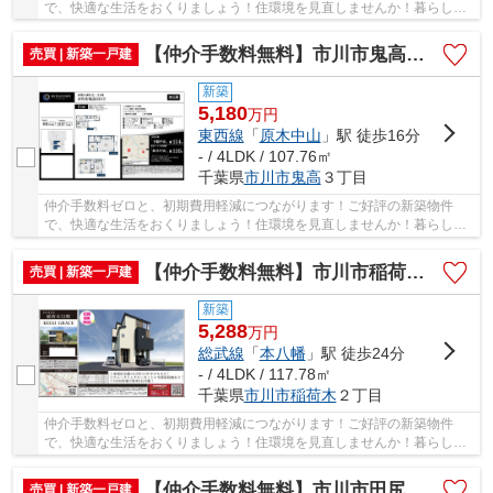
で、快適な生活をおくりましょう！住環境を見直しませんか！暮らしの
中でも、住居は充実した生活を送るための大きな...
【仲介手数料無料】市川市鬼高 新築戸建て
売買 | 新築一戸建
新築
5,180
万
円
東西線
「
原木中山
」駅 徒歩16分
- / 4LDK / 107.76㎡
千葉県
市川市
鬼高
３丁目
仲介手数料ゼロと、初期費用軽減につながります！ご好評の新築物件
で、快適な生活をおくりましょう！住環境を見直しませんか！暮らしの
中でも、住居は充実した生活を送るための大きな...
【仲介手数料無料】市川市稲荷木 新築戸建て
売買 | 新築一戸建
新築
5,288
万
円
総武線
「
本八幡
」駅 徒歩24分
- / 4LDK / 117.78㎡
千葉県
市川市
稲荷木
２丁目
仲介手数料ゼロと、初期費用軽減につながります！ご好評の新築物件
で、快適な生活をおくりましょう！住環境を見直しませんか！暮らしの
中でも、住居は充実した生活を送るための大きな...
【仲介手数料無料】市川市田尻 新築戸建て
売買 | 新築一戸建