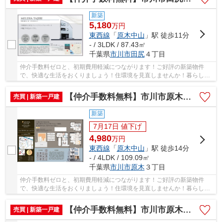
新築
5,180
万
円
東西線
「
原木中山
」駅 徒歩11分
- / 3LDK / 87.43㎡
千葉県
市川市
田尻
４丁目
仲介手数料ゼロと、初期費用軽減につながります！ご好評の新築物件
で、快適な生活をおくりましょう！住環境を見直しませんか！暮らしの
中でも、住居は充実した生活を送るための大きな...
【仲介手数料無料】市川市原木 新築戸建て
売買 | 新築一戸建
新築
7月17日 値下げ
4,980
万
円
東西線
「
原木中山
」駅 徒歩14分
- / 4LDK / 109.09㎡
千葉県
市川市
原木
３丁目
仲介手数料ゼロと、初期費用軽減につながります！ご好評の新築物件
で、快適な生活をおくりましょう！住環境を見直しませんか！暮らしの
中でも、住居は充実した生活を送るための大きな...
【仲介手数料無料】市川市原木 新築戸建て
売買 | 新築一戸建