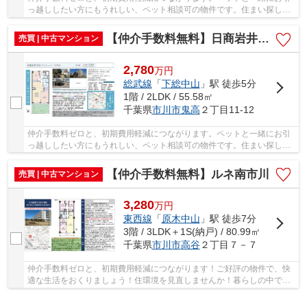
っ越ししたい方にもうれしい、ペット相談可の物件です。住まい探しで
大切なことは、その住まいがどれだけあなたの...
【仲介手数料無料】日商岩井中山マンション
売買 | 中古マンション
2,780
万
円
総武線
「
下総中山
」駅 徒歩5分
1階 / 2LDK / 55.58㎡
千葉県
市川市
鬼高
２丁目11-12
仲介手数料ゼロと、初期費用軽減につながります。ペットと一緒にお引
っ越ししたい方にもうれしい、ペット相談可の物件です。住まい探しで
大切なことは、その住まいがどれだけあなたの...
【仲介手数料無料】ルネ南市川
売買 | 中古マンション
3,280
万
円
東西線
「
原木中山
」駅 徒歩7分
3階 / 3LDK＋1S(納戸) / 80.99㎡
千葉県
市川市
高谷
２丁目７－７
仲介手数料ゼロと、初期費用軽減につながります！ご好評の物件で、快
適な生活をおくりましょう！住環境を見直しませんか！暮らしの中で
も、住居は充実した生活を送るための大きな役割...