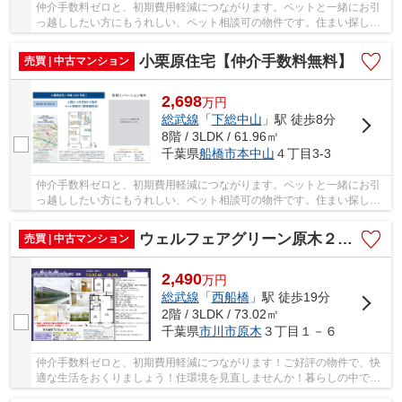
仲介手数料ゼロと、初期費用軽減につながります。ペットと一緒にお引
っ越ししたい方にもうれしい、ペット相談可の物件です。住まい探しで
大切なことは、その住まいがどれだけあなたの...
小栗原住宅【仲介手数料無料】
売買 | 中古マンション
2,698
万
円
総武線
「
下総中山
」駅 徒歩8分
8階 / 3LDK / 61.96㎡
千葉県
船橋市
本中山
４丁目3-3
仲介手数料ゼロと、初期費用軽減につながります。ペットと一緒にお引
っ越ししたい方にもうれしい、ペット相談可の物件です。住まい探しで
大切なことは、その住まいがどれだけあなたの...
ウェルフェアグリーン原木２号棟【仲介手数料無料】
売買 | 中古マンション
2,490
万
円
総武線
「
西船橋
」駅 徒歩19分
2階 / 3LDK / 73.02㎡
千葉県
市川市
原木
３丁目１－６
仲介手数料ゼロと、初期費用軽減につながります！ご好評の物件で、快
適な生活をおくりましょう！住環境を見直しませんか！暮らしの中で
も、住居は充実した生活を送るための大きな役割...