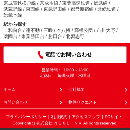
京成電鉄松戸線
/
京成本線
/
東葉高速鉄道
/
総武線
/
武蔵野線
/
東西線
/
東武野田線
/
都営新宿線
/
北総鉄道
/
総武本線
駅から探す
二和向台
/
滝不動
/
三咲
/
本八幡
/
高根公団
/
市川大野
/
薬園台
/
東葉勝田台
/
勝田台
/
北習志野
電話でお問い合わせ
営業時間：
10:00～18:00
定休日：
毎週火曜・水曜日
ホーム
会社概要
お問い合わせ
物件リクエスト
プライバシーポリシー
利用規約
アクセスマップ
PCサイト
Copyright(c) 株式会社 ＮＥＸＬＩＮＫ All rights reserved.