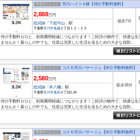
市川ハイツＡ棟【仲介手数料無料】
中古マンション
2,888
万円
徒歩7分
3LDK
総武線
「
下総中山
」駅
千葉県
市川市
鬼越
２丁目１２－２３
-
仲介手数料ゼロと、初期費用軽減につながります！ご好評の物件で、快適な生
ませんか！暮らしの中でも、住居は充実した生活を送るための大きな役割...
コスモ市川パサージュ【仲介手数料無料】
中古マンション
2,580
万円
徒歩18分
3LDK
総武線
「
本八幡
」駅
千葉県
市川市
鬼高
４丁目2-24
-
仲介手数料ゼロと、初期費用軽減につながります！ご好評の物件で、快適な生
ませんか！暮らしの中でも、住居は充実した生活を送るための大きな役割...
コスモ市川パサージュ【仲介手数料無料】
中古マンション