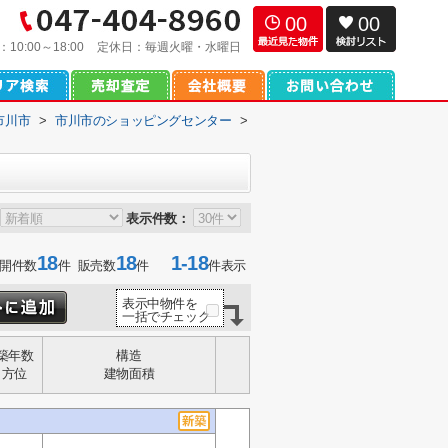
00
00
：
10:00～18:00
定休日：
毎週火曜・水曜日
市川市
>
市川市のショッピングセンター
>
表示件数：
18
18
1-18
開件数
件 販売数
件
件表示
表示中物件を
一括でチェック
築年数
構造
方位
建物面積