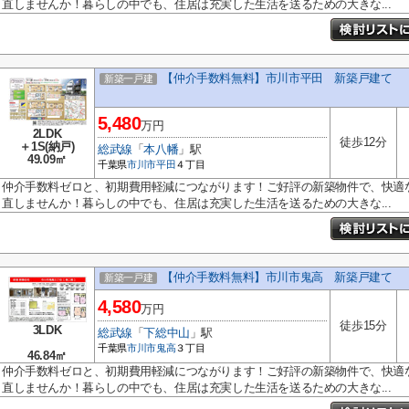
直しませんか！暮らしの中でも、住居は充実した生活を送るための大きな...
【仲介手数料無料】市川市平田 新築戸建て
新築一戸建
5,480
万円
2LDK
徒歩12分
＋1S(納戸)
総武線
「
本八幡
」駅
49.09㎡
千葉県
市川市
平田
４丁目
仲介手数料ゼロと、初期費用軽減につながります！ご好評の新築物件で、快適
直しませんか！暮らしの中でも、住居は充実した生活を送るための大きな...
【仲介手数料無料】市川市鬼高 新築戸建て
新築一戸建
4,580
万円
徒歩15分
3LDK
総武線
「
下総中山
」駅
千葉県
市川市
鬼高
３丁目
46.84㎡
仲介手数料ゼロと、初期費用軽減につながります！ご好評の新築物件で、快適
直しませんか！暮らしの中でも、住居は充実した生活を送るための大きな...