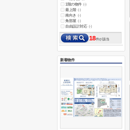
1階の物件
(-)
最上階
(-)
南向き
(-)
角部屋
(-)
自由設計対応
(-)
18
件が該当
新着物件