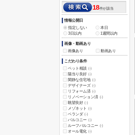
18
件が該当
情報公開日
指定しない
本日
3日以内
1週間以内
画像・動画あり
画像あり
動画あり
こだわり条件
ペット相談
(-)
陽当り良好
(-)
閑静な住宅地
(-)
デザイナーズ
(-)
リフォーム済
(-)
リノベーション済
(-)
眺望良好
(-)
メゾネット
(-)
ベランダ
(-)
バルコニー
(-)
ルーフバルコニー
(-)
オール電化
(-)