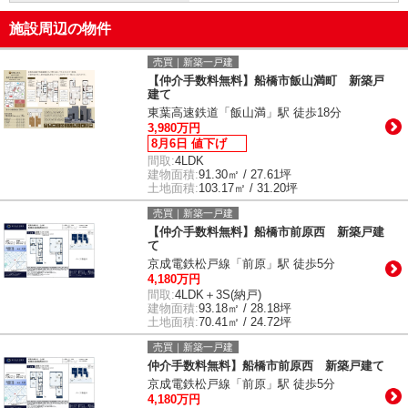
施設周辺の物件
売買｜新築一戸建
【仲介手数料無料】船橋市飯山満町 新築戸
建て
東葉高速鉄道「飯山満」駅 徒歩18分
3,980万円
8月6日 値下げ
間取:
4LDK
建物面積:
91.30㎡ / 27.61坪
土地面積:
103.17㎡ / 31.20坪
売買｜新築一戸建
【仲介手数料無料】船橋市前原西 新築戸建
て
京成電鉄松戸線「前原」駅 徒歩5分
4,180万円
間取:
4LDK＋3S(納戸)
建物面積:
93.18㎡ / 28.18坪
土地面積:
70.41㎡ / 24.72坪
売買｜新築一戸建
仲介手数料無料】船橋市前原西 新築戸建て
京成電鉄松戸線「前原」駅 徒歩5分
4,180万円