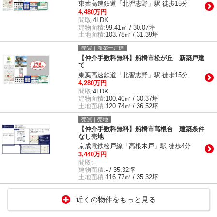
東葉高速鉄道「北習志野」駅 徒歩15分
4,480万円
間取:
4LDK
建物面積:
99.41㎡ / 30.07坪
土地面積:
103.78㎡ / 31.39坪
売買｜新築一戸建
【仲介手数料無料】船橋市松が丘 新築戸建
て
東葉高速鉄道「北習志野」駅 徒歩15分
4,280万円
間取:
4LDK
建物面積:
100.40㎡ / 30.37坪
土地面積:
120.74㎡ / 36.52坪
売買｜売地
【仲介手数料無料】船橋市高根台 建築条件
なし売地
京成電鉄松戸線「高根木戸」駅 徒歩4分
3,440万円
間取:
-
建物面積:
- / 35.32坪
土地面積:
116.77㎡ / 35.32坪
近くの物件をもっと見る