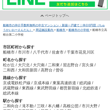
ページトップへ
船橋市の仲介手数料無料の中古マンション・新築一戸建て｜仲介0円団（ちゅ
うかいおーえんだん）
>
周辺施設案内
>
船橋市
>
船橋市の小学校
>
船橋市立高
根台第二小学校
市区町村から探す
船橋市
/
市川市
/
八千代市
/
佐倉市
/
千葉市花見川区
町名から探す
松が丘
/
大穴北
/
大穴南
/
二和東
/
習志野台
/
宮久保
/
二和西
/
大和田新田
/
高野台
/
曽谷
路線から探す
京成電鉄松戸線
/
京成本線
/
東葉高速鉄道
/
総武線
/
武蔵野線
/
東西線
/
東武野田線
/
都営新宿線
/
北総鉄道
/
総武本線
駅から探す
二和向台
/
滝不動
/
三咲
/
本八幡
/
高根公団
/
市川大野
/