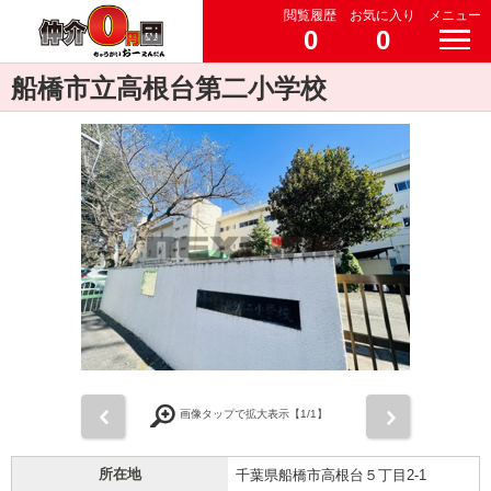
閲覧履歴
お気に入り
メニュー
0
0
船橋市立高根台第二小学校
前
次
画像タップで拡大表示【
1
/1】
所在地
千葉県船橋市高根台５丁目2-1