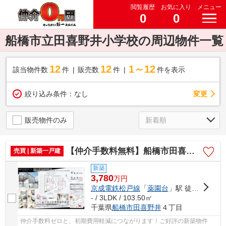
閲覧履歴
お気に入り
メニュー
0
0
船橋市立田喜野井小学校の周辺物件一覧
12
12
1～12
該当物件数
件
販売数
件
件を表示
変更
絞り込み条件：
なし
販売物件のみ
【仲介手数料無料】船橋市田喜野井 新築戸建て
売買 | 新築一戸建
新築
3,780
万
円
京成電鉄松戸線
「
薬園台
」駅 徒歩13分
- / 3LDK / 103.50㎡
千葉県
船橋市
田喜野井
４丁目
仲介手数料ゼロと、初期費用軽減につながります！ご好評の新築物件