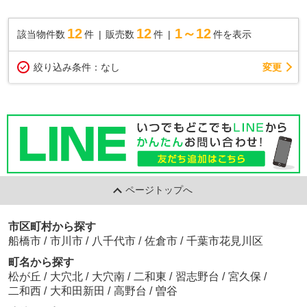
12
12
1～12
該当物件数
件
販売数
件
件を表示
変更
絞り込み条件：
なし
ページトップへ
市区町村から探す
船橋市
/
市川市
/
八千代市
/
佐倉市
/
千葉市花見川区
町名から探す
松が丘
/
大穴北
/
大穴南
/
二和東
/
習志野台
/
宮久保
/
二和西
/
大和田新田
/
高野台
/
曽谷