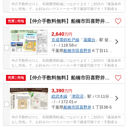
仲介手数料ゼロと、初期費用軽減につながります！ご好評の『建築条件
なし売地』で、お好みのハウスメーカー等で建築可能です！不動産を探
すなら、当社にお任せください(#^^#) 仲介手数...
【仲介手数料無料】船橋市田喜野井 建築条件なし売地
売買 | 売地
2,640
万
円
京成電鉄松戸線
「
薬園台
」駅 徒歩15分
- / - / 118.58㎡
千葉県
船橋市
田喜野井
６丁目1147-6
仲介手数料ゼロと、初期費用軽減につながります！ご好評の『建築条件
なし売地』で、お好みのハウスメーカー等で建築可能です！不動産を探
すなら、当社にお任せください(#^^#) 仲介手数...
【仲介手数料無料】船橋市田喜野井 建築条件なし売地
売買 | 売地
3,390
万
円
総武本線
「
津田沼
」駅 バス11分 「田喜野井一丁目」 停歩3分
- / - / 172.01㎡
千葉県
船橋市
田喜野井
１丁目38-5
仲介手数料ゼロと、初期費用軽減につながります！ご好評の『建築条件
なし売地』で、お好みのハウスメーカー等で建築可能です！不動産を探
すなら、当社にお任せください(#^^#) 仲介手数...