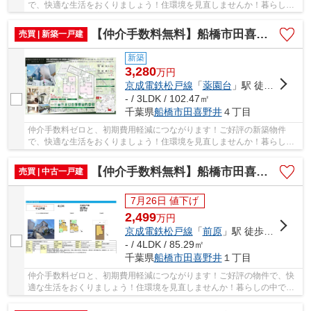
で、快適な生活をおくりましょう！住環境を見直しませんか！暮らしの
中でも、住居は充実した生活を送るための大きな...
【仲介手数料無料】船橋市田喜野井 新築戸建て
売買 | 新築一戸建
新築
3,280
万
円
京成電鉄松戸線
「
薬園台
」駅 徒歩13分
- / 3LDK / 102.47㎡
千葉県
船橋市
田喜野井
４丁目
仲介手数料ゼロと、初期費用軽減につながります！ご好評の新築物件
で、快適な生活をおくりましょう！住環境を見直しませんか！暮らしの
中でも、住居は充実した生活を送るための大きな...
【仲介手数料無料】船橋市田喜野井 中古戸建て
売買 | 中古一戸建
7月26日 値下げ
2,499
万
円
京成電鉄松戸線
「
前原
」駅 徒歩19分
- / 4LDK / 85.29㎡
千葉県
船橋市
田喜野井
１丁目
仲介手数料ゼロと、初期費用軽減につながります！ご好評の物件で、快
適な生活をおくりましょう！住環境を見直しませんか！暮らしの中で
も、住居は充実した生活を送るための大きな役割...