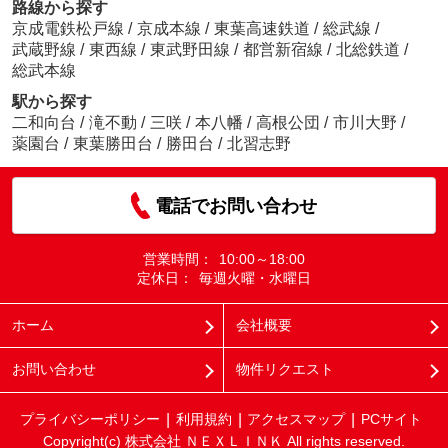
路線から探す
京成電鉄松戸線
/
京成本線
/
東葉高速鉄道
/
総武線
/
武蔵野線
/
東西線
/
東武野田線
/
都営新宿線
/
北総鉄道
/
総武本線
駅から探す
二和向台
/
滝不動
/
三咲
/
本八幡
/
高根公団
/
市川大野
/
薬園台
/
東葉勝田台
/
勝田台
/
北習志野
電話でお問い合わせ
営業時間：
10:00～18:00
定休日：
毎週火曜・水曜日
ホーム
会社概要
お問い合わせ
物件リクエスト
プライバシーポリシー
利用規約
アクセスマップ
PCサイト
Copyright(c) 株式会社 ＮＥＸＬＩＮＫ All rights reserved.