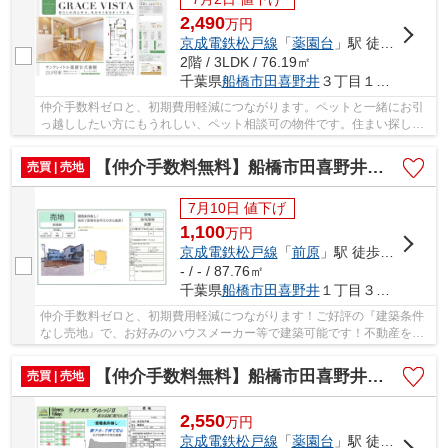
2,490
万
円
京成電鉄松戸線
「
薬園台
」駅 徒歩19分
2階 / 3LDK / 76.19㎡
千葉県
船橋市
田喜野井
３丁目１３－１０
仲介手数料ゼロと、初期費用軽減につながります。ペットと一緒にお引
っ越ししたい方にもうれしい、ペット相談可の物件です。住まい探しで
大切なことは、その住まいがどれだけあなたの...
【仲介手数料無料】船橋市田喜野井 建築条件なし売地
売買 | 売地
7月10日 値下げ
1,100
万
円
京成電鉄松戸線
「
前原
」駅 徒歩19分
- / - / 87.76㎡
千葉県
船橋市
田喜野井
１丁目３５－７
仲介手数料ゼロと、初期費用軽減につながります！ご好評の『建築条件
なし売地』で、お好みのハウスメーカー等で建築可能です！不動産を探
すなら、当社にお任せください(#^^#) 仲介手数...
【仲介手数料無料】船橋市田喜野井 建築条件なし売地
売買 | 売地
2,550
万
円
京成電鉄松戸線
「
薬園台
」駅 徒歩15分