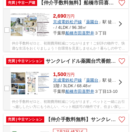
【仲介手数料無料】船橋市田喜野井 中古戸建て
売買 | 中古一戸建
2,690
万
円
京成電鉄松戸線
「
薬園台
」駅 徒歩21分
- / 4LDK / 96.38㎡
千葉県
船橋市
田喜野井
３丁目
仲介手数料ゼロと、初期費用軽減につながります！ご好評の物件で、快
適な生活をおくりましょう！住環境を見直しませんか！暮らしの中で
も、住居は充実した生活を送るための大きな役割...
サンクレイドル薬園台弐番館【仲介手数料無料】
売買 | 中古マンション
1,500
万
円
京成電鉄松戸線
「
薬園台
」駅 徒歩20分
1階 / 3LDK / 68.48㎡
千葉県
船橋市
田喜野井
３丁目13-10
仲介手数料ゼロと、初期費用軽減につながります。ペットと一緒にお引
っ越ししたい方にもうれしい、ペット相談可の物件です。住まい探しで
大切なことは、その住まいがどれだけあなたの...
【仲介手数料無料】サンクレイドル薬園台弐番館
売買 | 中古マンション
7月2日 値下げ