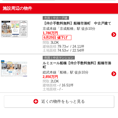
施設周辺の物件
売買｜中古一戸建
【仲介手数料無料】船橋市湊町 中古戸建て
京成本線「京成船橋」駅 徒歩10分
1,780万円
6月29日 値下げ
間取:
3LDK
建物面積:
79.73㎡ / 24.11坪
土地面積:
74.53㎡ / 22.54坪
売買｜中古マンション
ルミエール船橋【仲介手数料無料】船橋市湊
町
総武本線「船橋」駅 徒歩10分
2,850万円
間取:
2LDK
建物面積:
- / 16.51坪
土地面積:
- / -
近くの物件をもっと見る