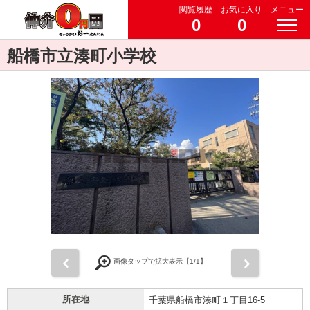
閲覧履歴
お気に入り
メニュー
0
0
船橋市立湊町小学校
前
次
画像タップで拡大表示【
1
/1】
所在地
千葉県船橋市湊町１丁目16-5