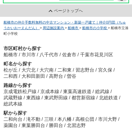
ページトップへ
船橋市の仲介手数料無料の中古マンション・新築一戸建て｜仲介0円団（ちゅ
うかいおーえんだん）
>
周辺施設案内
>
船橋市
>
船橋市の小学校
>
船橋市立湊
町小学校
市区町村から探す
船橋市
/
市川市
/
八千代市
/
佐倉市
/
千葉市花見川区
町名から探す
松が丘
/
大穴北
/
大穴南
/
二和東
/
習志野台
/
宮久保
/
二和西
/
大和田新田
/
高野台
/
曽谷
路線から探す
京成電鉄松戸線
/
京成本線
/
東葉高速鉄道
/
総武線
/
武蔵野線
/
東西線
/
東武野田線
/
都営新宿線
/
北総鉄道
/
総武本線
駅から探す
二和向台
/
滝不動
/
三咲
/
本八幡
/
高根公団
/
市川大野
/
薬園台
/
東葉勝田台
/
勝田台
/
北習志野