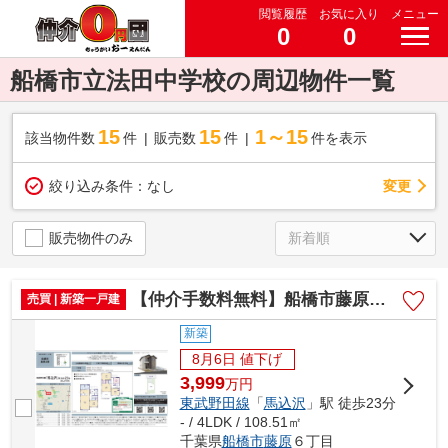
閲覧履歴
お気に入り
メニュー
0
0
船橋市立法田中学校の周辺物件一覧
15
15
1～15
該当物件数
件
販売数
件
件を表示
変更
絞り込み条件：
なし
販売物件のみ
【仲介手数料無料】船橋市藤原 新築戸建て
売買 | 新築一戸建
新築
8月6日 値下げ
3,999
万
円
東武野田線
「
馬込沢
」駅 徒歩23分
- / 4LDK / 108.51㎡
千葉県
船橋市
藤原
６丁目