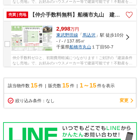
なし売地』で、お好みのハウスメーカー等で建築可能です！不動産を探
すなら、当社にお任せください(#^^#) 仲介手数...
【仲介手数料無料】船橋市丸山 建築条件なし売地
売買 | 売地
2,998
万
円
東武野田線
「
馬込沢
」駅 徒歩10分
- / - / 137.85㎡
千葉県
船橋市
丸山
１丁目50-7
仲介手数料ゼロと、初期費用軽減につながります！ご好評の『建築条件
なし売地』で、お好みのハウスメーカー等で建築可能です！不動産を探
すなら、当社にお任せください(#^^#) 仲介手数...
15
15
1～15
該当物件数
件
販売数
件
件を表示
変更
絞り込み条件：
なし