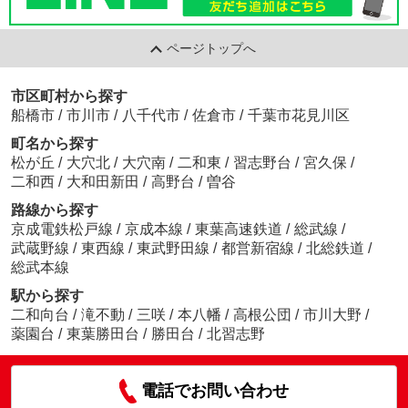
ページトップへ
市区町村から探す
船橋市
/
市川市
/
八千代市
/
佐倉市
/
千葉市花見川区
町名から探す
松が丘
/
大穴北
/
大穴南
/
二和東
/
習志野台
/
宮久保
/
二和西
/
大和田新田
/
高野台
/
曽谷
路線から探す
京成電鉄松戸線
/
京成本線
/
東葉高速鉄道
/
総武線
/
武蔵野線
/
東西線
/
東武野田線
/
都営新宿線
/
北総鉄道
/
総武本線
駅から探す
二和向台
/
滝不動
/
三咲
/
本八幡
/
高根公団
/
市川大野
/
薬園台
/
東葉勝田台
/
勝田台
/
北習志野
電話でお問い合わせ