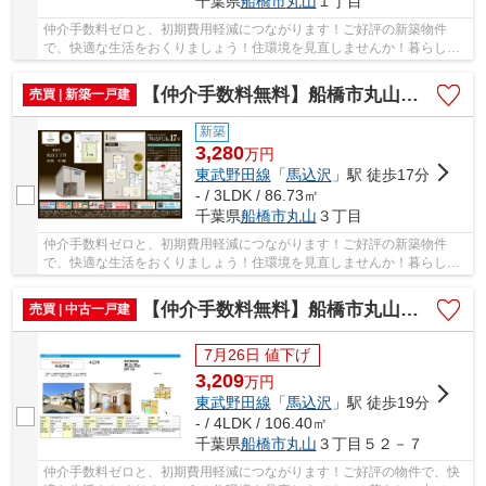
千葉県
船橋市
丸山
１丁目
仲介手数料ゼロと、初期費用軽減につながります！ご好評の新築物件
で、快適な生活をおくりましょう！住環境を見直しませんか！暮らしの
中でも、住居は充実した生活を送るための大きな...
【仲介手数料無料】船橋市丸山 新築戸建て
売買 | 新築一戸建
新築
3,280
万
円
東武野田線
「
馬込沢
」駅 徒歩17分
- / 3LDK / 86.73㎡
千葉県
船橋市
丸山
３丁目
仲介手数料ゼロと、初期費用軽減につながります！ご好評の新築物件
で、快適な生活をおくりましょう！住環境を見直しませんか！暮らしの
中でも、住居は充実した生活を送るための大きな...
【仲介手数料無料】船橋市丸山 中古戸建て
売買 | 中古一戸建
7月26日 値下げ
3,209
万
円
東武野田線
「
馬込沢
」駅 徒歩19分
- / 4LDK / 106.40㎡
千葉県
船橋市
丸山
３丁目５２－７
仲介手数料ゼロと、初期費用軽減につながります！ご好評の物件で、快