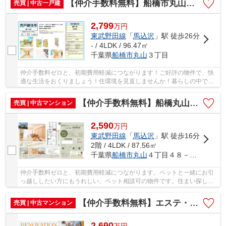
【仲介手数料無料】船橋市丸山 中古戸建て
売買 | 中古一戸建
2,799
万
円
東武野田線
「
馬込沢
」駅 徒歩26分
- / 4LDK / 96.47㎡
千葉県
船橋市
丸山
３丁目
仲介手数料ゼロと、初期費用軽減につながります！ご好評の物件で、快
適な生活をおくりましょう！住環境を見直しませんか！暮らしの中で
も、住居は充実した生活を送るための大きな役割...
【仲介手数料無料】船橋丸山パーク・ホームズ
売買 | 中古マンション
2,590
万
円
東武野田線
「
馬込沢
」駅 徒歩16分
2階 / 4LDK / 87.56㎡
千葉県
船橋市
丸山
４丁目４８－１５
仲介手数料ゼロと、初期費用軽減につながります。ペットと一緒にお引
っ越ししたい方にもうれしい、ペット相談可の物件です。住まい探しで
大切なことは、その住まいがどれだけあなたの...
【仲介手数料無料】エステ・シティ船橋弐番館
売買 | 中古マンション
2,690