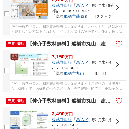
万
円
東武野田線
「
馬込沢
」駅 徒歩26分
2階 / 3LDK / 71.30㎡
千葉県
船橋市
藤原
６丁目２３－２
仲介手数料ゼロと、初期費用軽減につながります。ペットと一緒にお引
っ越ししたい方にもうれしい、ペット相談可の物件です。住まい探しで
大切なことは、その住まいがどれだけあなたの...
【仲介手数料無料】船橋市丸山 建築条件なし売地
売買 | 売地
3,150
万
円
東武野田線
「
馬込沢
」駅 徒歩9分
- / - / 154.36㎡
千葉県
船橋市
丸山
１丁目88-31
仲介手数料ゼロと、初期費用軽減につながります！ご好評の『建築条件
なし売地』で、お好みのハウスメーカー等で建築可能です！不動産を探
すなら、当社にお任せください(#^^#) 仲介手数...
【仲介手数料無料】船橋市丸山 建築条件なし売地
売買 | 売地
2,490
万
円
東武野田線
「
馬込沢
」駅 徒歩5分
- / - / 126.44㎡