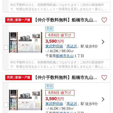
仲介手数料ゼロと、初期費用軽減につながります！ご好評の新築物件
で、快適な生活をおくりましょう！住環境を見直しませんか！暮らしの
中でも、住居は充実した生活を送るための大きな...
【仲介手数料無料】船橋市丸山 新築戸建て
売買 | 新築一戸建
新築
8月6日 値下げ
3,590
万
円
東武野田線
「
馬込沢
」駅 徒歩9分
- / 4LDK / 98.00㎡
千葉県
船橋市
丸山
１丁目
仲介手数料ゼロと、初期費用軽減につながります！ご好評の新築物件
で、快適な生活をおくりましょう！住環境を見直しませんか！暮らしの
中でも、住居は充実した生活を送るための大きな...
【仲介手数料無料】船橋市丸山 新築戸建て
売買 | 新築一戸建
新築
8月6日 値下げ
3,590
万
円
東武野田線
「
馬込沢
」駅 徒歩9分
- / 4LDK / 96.59㎡