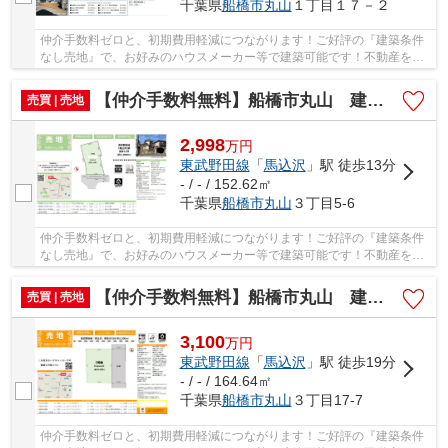
千葉県
船橋市
丸山
１丁目１７－２
仲介手数料ゼロと、初期費用軽減につながります！ご好評の『建築条件
なし売地』で、お好みのハウスメーカー等で建築可能です！不動産を探
すなら、当社にお任せください(#^^#) 仲介手数...
【仲介手数料無料】船橋市丸山 建築条件なし売地
売買 | 売地
2,998
万
円
東武野田線
「
馬込沢
」駅 徒歩13分
- / - / 152.62㎡
千葉県
船橋市
丸山
３丁目5-6
仲介手数料ゼロと、初期費用軽減につながります！ご好評の『建築条件
なし売地』で、お好みのハウスメーカー等で建築可能です！不動産を探
すなら、当社にお任せください(#^^#) 仲介手数...
【仲介手数料無料】船橋市丸山 建築条件なし売地
売買 | 売地
3,100
万
円
東武野田線
「
馬込沢
」駅 徒歩19分
- / - / 164.64㎡
千葉県
船橋市
丸山
３丁目17-7
仲介手数料ゼロと、初期費用軽減につながります！ご好評の『建築条件