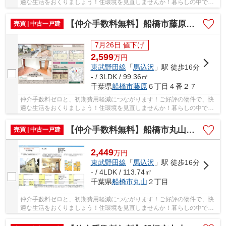
適な生活をおくりましょう！住環境を見直しませんか！暮らしの中で
も、住居は充実した生活を送るための大きな役割...
【仲介手数料無料】船橋市藤原 中古戸建て
売買 | 中古一戸建
7月26日 値下げ
2,599
万
円
東武野田線
「
馬込沢
」駅 徒歩16分
- / 3LDK / 99.36㎡
千葉県
船橋市
藤原
６丁目４番２７
仲介手数料ゼロと、初期費用軽減につながります！ご好評の物件で、快
適な生活をおくりましょう！住環境を見直しませんか！暮らしの中で
も、住居は充実した生活を送るための大きな役割...
【仲介手数料無料】船橋市丸山 中古戸建て
売買 | 中古一戸建
2,449
万
円
東武野田線
「
馬込沢
」駅 徒歩16分
- / 4LDK / 113.74㎡
千葉県
船橋市
丸山
２丁目
仲介手数料ゼロと、初期費用軽減につながります！ご好評の物件で、快
適な生活をおくりましょう！住環境を見直しませんか！暮らしの中で
も、住居は充実した生活を送るための大きな役割...