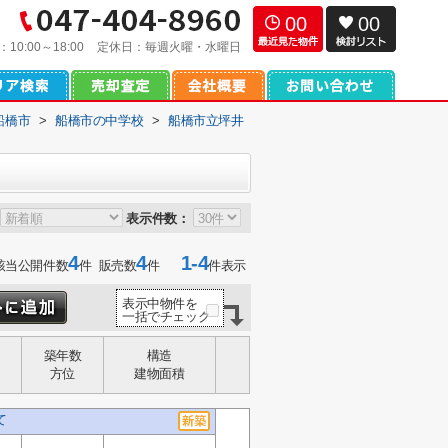
00
00
：
10:00～18:00
定休日：
毎週火曜・水曜日
船橋市
>
船橋市の中学校
>
船橋市立坪井
表示件数：
4
4
1-4
該当公開件数
件 販売数
件
件表示
表示中物件を
一括でチェック
築年数
構造
方位
建物面積
て