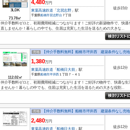
4,480
万円
徒歩15分
3LDK
東葉高速鉄道
「
北習志野
」駅
千葉県
船橋市
習志野台
７丁目
73.78㎡
仲介手数料ゼロと、初期費用軽減につながります！ご好評の新築物件で、快適
直しませんか！暮らしの中でも、住居は充実した生活を送るための大きな...
【仲介手数料無料】船橋市坪井西 建築条件なし売地
売地
1,380
万円
徒歩12分
東葉高速鉄道
「
船橋日大前
」駅
千葉県
船橋市
坪井西
１丁目７－４１
112.02㎡
仲介手数料ゼロと、初期費用軽減につながります！ご好評の物件で、快適な生
ませんか！暮らしの中でも、住居は充実した生活を送るための大きな役割...
【仲介手数料無料】船橋市坪井西 建築条件なし売地
売地
2,480
万円
徒歩12分
東葉高速鉄道
「
船橋日大前
」駅