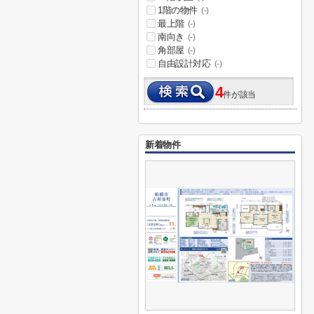
1階の物件
(-)
最上階
(-)
南向き
(-)
角部屋
(-)
自由設計対応
(-)
4
件が該当
新着物件