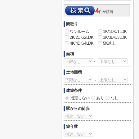
4
件が該当
間取り
ワンルーム
1K/1DK/1LDK
2K/2DK/2LDK
3K/3DK/3LDK
4K/4DK/4LDK
5K以上
面積
～
土地面積
～
建築条件
指定しない
あり
なし
駅からの徒歩
築年数