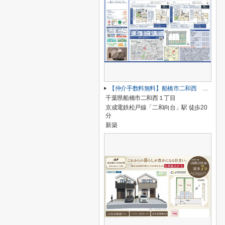
【仲介手数料無料】船橋市二和西 新築戸建て
千葉県船橋市二和西１丁目
京成電鉄松戸線「二和向台」駅 徒歩20
分
新築