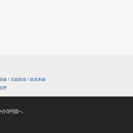
宿線
/
北総鉄道
/
総武本線
志野
介0円団へ