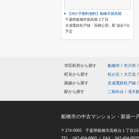
【仲介手数料無料】船橋市新高根 新築戸建て
千葉県船橋市新高根３丁目
京成電鉄松戸線「高根公団」駅 徒歩7分
予定
市区町村から探す
船橋市
/
市川市
/
町名から探す
松が丘
/
大穴北
/
路線から探す
京成電鉄松戸線
/
駅から探す
二和向台
/
滝不
船橋市の中古マンション・新築一
〒274-0065 千葉県船橋市高根台１丁目13
TEL：047-404-8960 / FAX：047-404-8970