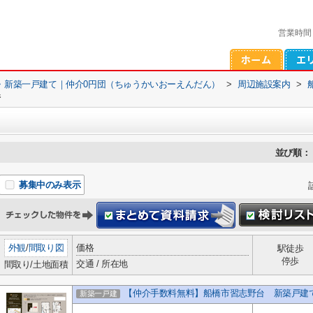
営業時間
・新築一戸建て｜仲介0円団（ちゅうかいおーえんだん）
>
周辺施設案内
>
件
並び順：
募集中のみ表示
外観
/
間取り図
価格
駅徒歩
停歩
交通 / 所在地
間取り/土地面積
【仲介手数料無料】船橋市習志野台 新築戸建
新築一戸建