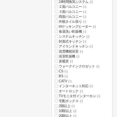
24時間換気システム
(-)
２面バルコニー
(-)
３面バルコニー
(-)
両面バルコニー
(-)
外観タイル張り
(-)
IHクッキングヒーター
(-)
食器洗い乾燥機
(-)
システムキッチン
(-)
対面式キッチン
(-)
アイランドキッチン
(-)
追焚機能浴室
(-)
浴室乾燥機
(-)
床暖房
(-)
ウォークインクロゼット
(-)
CS
(-)
BS
(-)
CATV
(-)
インターネット対応
(-)
オートロック
(-)
TVモニタ付インターホン
(-)
宅配ボックス
(-)
2階以上
(-)
10階以上
(-)
20階以上
(-)