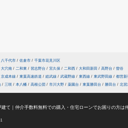
八千代市
/
佐倉市
/
千葉市花見川区
大穴南
/
二和東
/
習志野台
/
宮久保
/
二和西
/
大和田新田
/
高野台
/
曽谷
京成本線
/
東葉高速鉄道
/
総武線
/
武蔵野線
/
東西線
/
東武野田線
/
都営新
動
/
三咲
/
本八幡
/
高根公団
/
市川大野
/
薬園台
/
東葉勝田台
/
勝田台
/
北習
戸建て｜仲介手数料無料での購入・住宅ローンでお困りの方は仲
-1