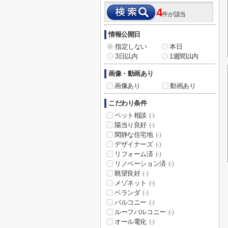
4
件が該当
情報公開日
指定しない
本日
3日以内
1週間以内
画像・動画あり
画像あり
動画あり
こだわり条件
ペット相談
(-)
陽当り良好
(-)
閑静な住宅地
(-)
デザイナーズ
(-)
リフォーム済
(-)
リノベーション済
(-)
眺望良好
(-)
メゾネット
(-)
ベランダ
(-)
バルコニー
(-)
ルーフバルコニー
(-)
オール電化
(-)