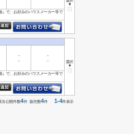
選択
▼
地』で、お好みのハウスメーカー等で
-
-
-
-
選択
▼
地』で、お好みのハウスメーカー等で
4
4
1-4
該当公開件数
件 販売数
件
件表示