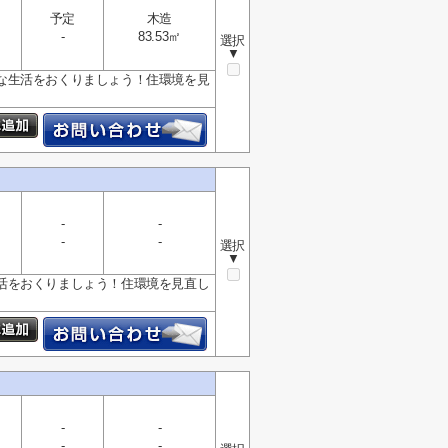
予定
木造
-
83.53㎡
選択
▼
な生活をおくりましょう！住環境を見
-
-
-
-
選択
▼
活をおくりましょう！住環境を見直し
-
-
-
-