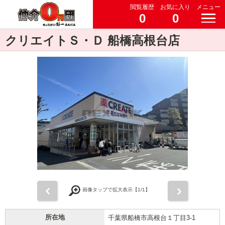
閲覧履歴
お気に入り
メニュー
0
0
クリエイトＳ・Ｄ 船橋高根台店
前
次
画像タップで拡大表示【
1
/1】
所在地
千葉県船橋市高根台１丁目3-1