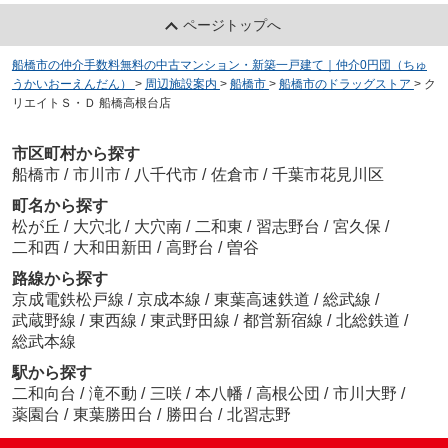
ページトップへ
船橋市の仲介手数料無料の中古マンション・新築一戸建て｜仲介0円団（ちゅ
うかいおーえんだん）
>
周辺施設案内
>
船橋市
>
船橋市のドラッグストア
>
ク
リエイトＳ・Ｄ 船橋高根台店
市区町村から探す
船橋市
/
市川市
/
八千代市
/
佐倉市
/
千葉市花見川区
町名から探す
松が丘
/
大穴北
/
大穴南
/
二和東
/
習志野台
/
宮久保
/
二和西
/
大和田新田
/
高野台
/
曽谷
路線から探す
京成電鉄松戸線
/
京成本線
/
東葉高速鉄道
/
総武線
/
武蔵野線
/
東西線
/
東武野田線
/
都営新宿線
/
北総鉄道
/
総武本線
駅から探す
二和向台
/
滝不動
/
三咲
/
本八幡
/
高根公団
/
市川大野
/
薬園台
/
東葉勝田台
/
勝田台
/
北習志野