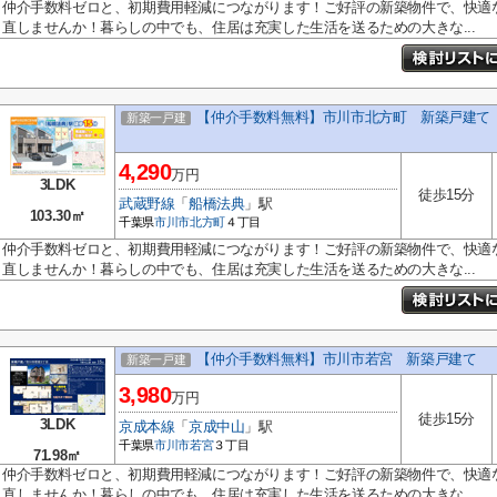
仲介手数料ゼロと、初期費用軽減につながります！ご好評の新築物件で、快適
直しませんか！暮らしの中でも、住居は充実した生活を送るための大きな...
【仲介手数料無料】市川市北方町 新築戸建て
新築一戸建
4,290
万円
3LDK
徒歩15分
武蔵野線
「
船橋法典
」駅
103.30㎡
千葉県
市川市
北方町
４丁目
仲介手数料ゼロと、初期費用軽減につながります！ご好評の新築物件で、快適
直しませんか！暮らしの中でも、住居は充実した生活を送るための大きな...
【仲介手数料無料】市川市若宮 新築戸建て
新築一戸建
3,980
万円
徒歩15分
3LDK
京成本線
「
京成中山
」駅
千葉県
市川市
若宮
３丁目
71.98㎡
仲介手数料ゼロと、初期費用軽減につながります！ご好評の新築物件で、快適
直しませんか！暮らしの中でも、住居は充実した生活を送るための大きな...