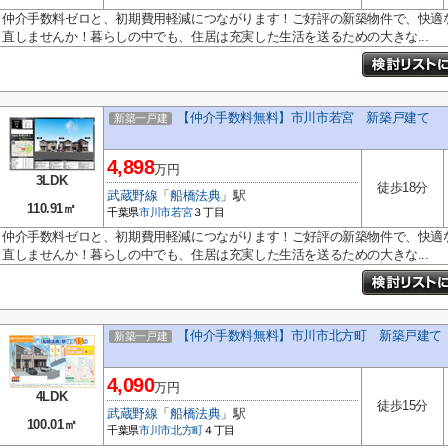
仲介手数料ゼロと、初期費用軽減につながります！ご好評の新築物件で、快適
直しませんか！暮らしの中でも、住居は充実した生活を送るための大きな...
【仲介手数料無料】市川市若宮 新築戸建て
新築一戸建
4,898
万円
3LDK
徒歩18分
武蔵野線
「
船橋法典
」駅
110.91㎡
千葉県
市川市
若宮
３丁目
仲介手数料ゼロと、初期費用軽減につながります！ご好評の新築物件で、快適
直しませんか！暮らしの中でも、住居は充実した生活を送るための大きな...
【仲介手数料無料】市川市北方町 新築戸建て
新築一戸建
4,090
万円
4LDK
徒歩15分
武蔵野線
「
船橋法典
」駅
100.01㎡
千葉県
市川市
北方町
４丁目