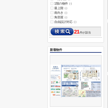
1階の物件
(-)
最上階
(-)
南向き
(-)
角部屋
(-)
自由設計対応
(-)
21
件が該当
新着物件