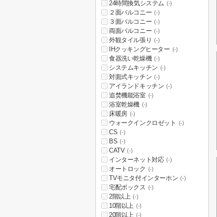
24時間換気システム
(-)
２面バルコニー
(-)
３面バルコニー
(-)
両面バルコニー
(-)
外観タイル張り
(-)
IHクッキングヒーター
(-)
食器洗い乾燥機
(-)
システムキッチン
(-)
対面式キッチン
(-)
アイランドキッチン
(-)
追焚機能浴室
(-)
浴室乾燥機
(-)
床暖房
(-)
ウォークインクロゼット
(-)
CS
(-)
BS
(-)
CATV
(-)
インターネット対応
(-)
オートロック
(-)
TVモニタ付インターホン
(-)
宅配ボックス
(-)
2階以上
(-)
10階以上
(-)
20階以上
(-)