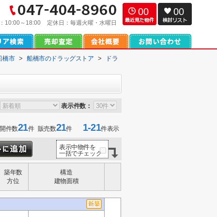
00
00
：
10:00～18:00
定休日：
毎週火曜・水曜日
船橋市
>
船橋市のドラッグストア
>
ドラ
表示件数：
21
21
1-21
開件数
件 販売数
件
件表示
表示中物件を
一括でチェック
築年数
構造
方位
建物面積