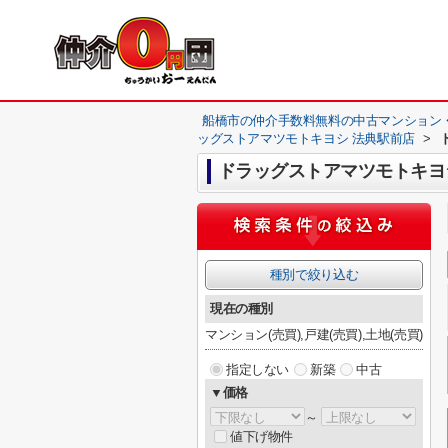
船橋市の仲介手数料無料の中古マンション
ッグストアマツモトキヨシ 法典駅前店
>
ドラッグストアマツモトキヨ
種別で絞り込む
現在の種別
マンション(売買),戸建(売買),土地(売買)
指定しない
新築
中古
▼価格
～
値下げ物件