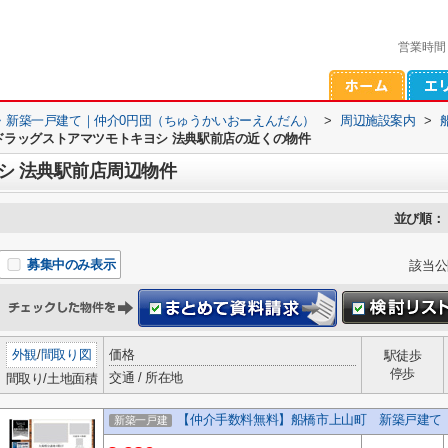
営業時間
・新築一戸建て｜仲介0円団（ちゅうかいおーえんだん）
>
周辺施設案内
>
ドラッグストアマツモトキヨシ 法典駅前店の近くの物件
シ 法典駅前店周辺物件
並び順：
募集中のみ表示
該当公
外観
/
間取り図
価格
駅徒歩
停歩
交通 / 所在地
間取り/土地面積
【仲介手数料無料】船橋市上山町 新築戸建て
新築一戸建