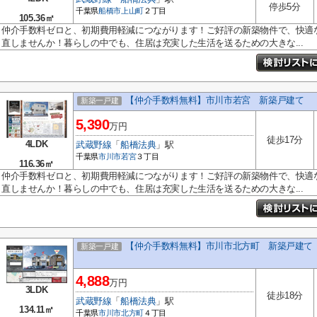
停歩5分
千葉県
船橋市
上山町
２丁目
105.36㎡
仲介手数料ゼロと、初期費用軽減につながります！ご好評の新築物件で、快適
直しませんか！暮らしの中でも、住居は充実した生活を送るための大きな...
【仲介手数料無料】市川市若宮 新築戸建て
新築一戸建
5,390
万円
徒歩17分
4LDK
武蔵野線
「
船橋法典
」駅
千葉県
市川市
若宮
３丁目
116.36㎡
仲介手数料ゼロと、初期費用軽減につながります！ご好評の新築物件で、快適
直しませんか！暮らしの中でも、住居は充実した生活を送るための大きな...
【仲介手数料無料】市川市北方町 新築戸建て
新築一戸建
4,888
万円
3LDK
徒歩18分
武蔵野線
「
船橋法典
」駅
134.11㎡
千葉県
市川市
北方町
４丁目