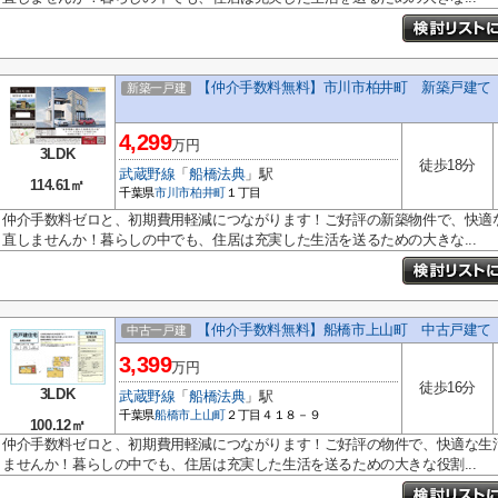
【仲介手数料無料】市川市柏井町 新築戸建て
新築一戸建
4,299
万円
3LDK
徒歩18分
武蔵野線
「
船橋法典
」駅
114.61㎡
千葉県
市川市
柏井町
１丁目
仲介手数料ゼロと、初期費用軽減につながります！ご好評の新築物件で、快適
直しませんか！暮らしの中でも、住居は充実した生活を送るための大きな...
【仲介手数料無料】船橋市上山町 中古戸建て
中古一戸建
3,399
万円
徒歩16分
3LDK
武蔵野線
「
船橋法典
」駅
千葉県
船橋市
上山町
２丁目４１８－９
100.12㎡
仲介手数料ゼロと、初期費用軽減につながります！ご好評の物件で、快適な生
ませんか！暮らしの中でも、住居は充実した生活を送るための大きな役割...