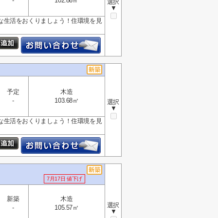
-
102.86㎡
選択
▼
な生活をおくりましょう！住環境を見
予定
木造
-
103.68㎡
選択
▼
な生活をおくりましょう！住環境を見
7月17日 値下げ
新築
木造
選択
-
105.57㎡
▼