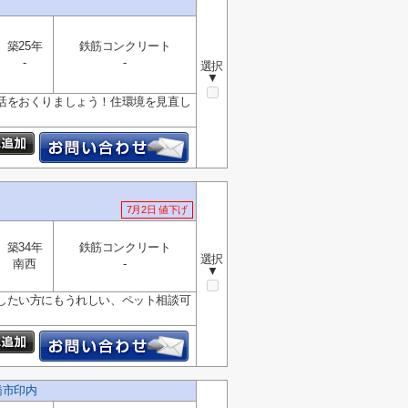
】
築25年
鉄筋コンクリート
-
-
選択
▼
活をおくりましょう！住環境を見直し
7月2日 値下げ
築34年
鉄筋コンクリート
選択
南西
-
▼
したい方にもうれしい、ペット相談可
橋市印内