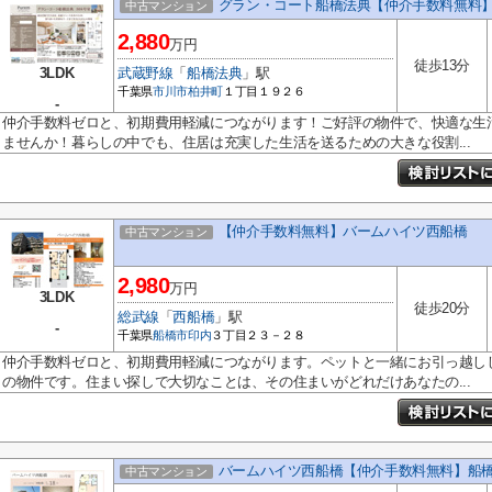
グラン・コート船橋法典【仲介手数料無料
中古マンション
2,880
万円
徒歩13分
3LDK
武蔵野線
「
船橋法典
」駅
千葉県
市川市
柏井町
１丁目１９２６
-
仲介手数料ゼロと、初期費用軽減につながります！ご好評の物件で、快適な生
ませんか！暮らしの中でも、住居は充実した生活を送るための大きな役割...
【仲介手数料無料】バームハイツ西船橋
中古マンション
2,980
万円
3LDK
徒歩20分
総武線
「
西船橋
」駅
-
千葉県
船橋市
印内
３丁目２３－２８
仲介手数料ゼロと、初期費用軽減につながります。ペットと一緒にお引っ越し
の物件です。住まい探しで大切なことは、その住まいがどれだけあなたの...
バームハイツ西船橋【仲介手数料無料】船
中古マンション