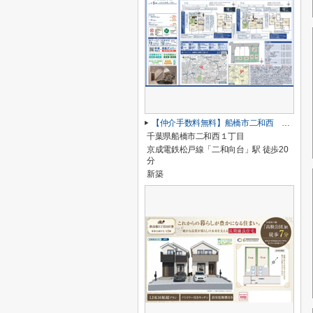
【仲介手数料無料】船橋市二和西 新築戸建て
千葉県船橋市二和西１丁目
京成電鉄松戸線「二和向台」駅 徒歩20
分
新築