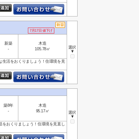
7月17日 値下げ
新築
木造
選択
-
105.78㎡
▼
な生活をおくりましょう！住環境を見
築8年
木造
-
95.17㎡
選択
▼
活をおくりましょう！住環境を見直し