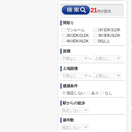
21
件が該当
間取り
ワンルーム
1K/1DK/1LDK
2K/2DK/2LDK
3K/3DK/3LDK
4K/4DK/4LDK
5K以上
面積
～
土地面積
～
建築条件
指定しない
あり
なし
駅からの徒歩
築年数