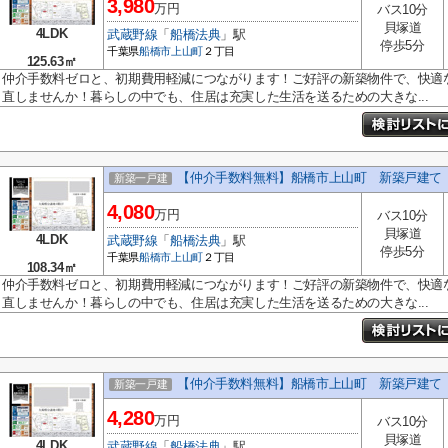
3,980
万円
バス10分
貝塚道
4LDK
武蔵野線
「
船橋法典
」駅
停歩5分
千葉県
船橋市
上山町
２丁目
125.63㎡
仲介手数料ゼロと、初期費用軽減につながります！ご好評の新築物件で、快適
直しませんか！暮らしの中でも、住居は充実した生活を送るための大きな...
【仲介手数料無料】船橋市上山町 新築戸建て
新築一戸建
4,080
万円
バス10分
貝塚道
4LDK
武蔵野線
「
船橋法典
」駅
停歩5分
千葉県
船橋市
上山町
２丁目
108.34㎡
仲介手数料ゼロと、初期費用軽減につながります！ご好評の新築物件で、快適
直しませんか！暮らしの中でも、住居は充実した生活を送るための大きな...
【仲介手数料無料】船橋市上山町 新築戸建て
新築一戸建
4,280
万円
バス10分
貝塚道
4LDK
武蔵野線
「
船橋法典
」駅