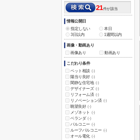
21
件が該当
情報公開日
指定しない
本日
3日以内
1週間以内
画像・動画あり
画像あり
動画あり
こだわり条件
ペット相談
(-)
陽当り良好
(-)
閑静な住宅地
(-)
デザイナーズ
(-)
リフォーム済
(-)
リノベーション済
(-)
眺望良好
(-)
メゾネット
(-)
ベランダ
(-)
バルコニー
(-)
ルーフバルコニー
(-)
オール電化
(-)