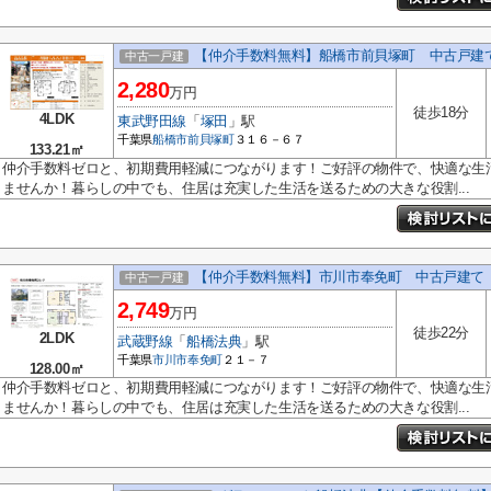
【仲介手数料無料】船橋市前貝塚町 中古戸建
中古一戸建
2,280
万円
徒歩18分
4LDK
東武野田線
「
塚田
」駅
千葉県
船橋市
前貝塚町
３１６－６７
133.21㎡
仲介手数料ゼロと、初期費用軽減につながります！ご好評の物件で、快適な生
ませんか！暮らしの中でも、住居は充実した生活を送るための大きな役割...
【仲介手数料無料】市川市奉免町 中古戸建て
中古一戸建
2,749
万円
徒歩22分
2LDK
武蔵野線
「
船橋法典
」駅
千葉県
市川市
奉免町
２１－７
128.00㎡
仲介手数料ゼロと、初期費用軽減につながります！ご好評の物件で、快適な生
ませんか！暮らしの中でも、住居は充実した生活を送るための大きな役割...