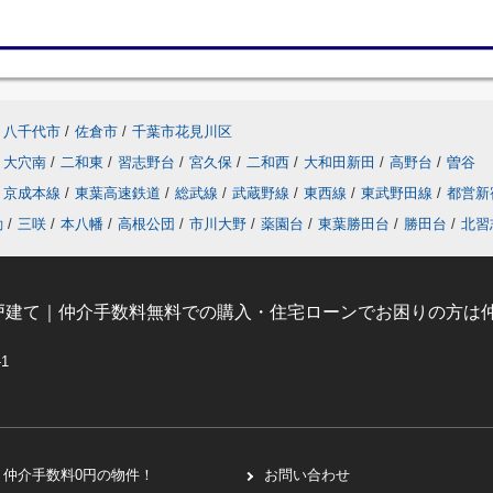
八千代市
/
佐倉市
/
千葉市花見川区
大穴南
/
二和東
/
習志野台
/
宮久保
/
二和西
/
大和田新田
/
高野台
/
曽谷
京成本線
/
東葉高速鉄道
/
総武線
/
武蔵野線
/
東西線
/
東武野田線
/
都営新
動
/
三咲
/
本八幡
/
高根公団
/
市川大野
/
薬園台
/
東葉勝田台
/
勝田台
/
北習
戸建て｜仲介手数料無料での購入・住宅ローンでお困りの方は仲
-1
仲介手数料0円の物件！
お問い合わせ