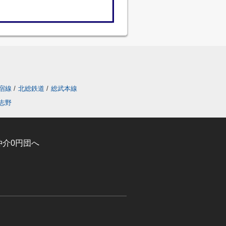
宿線
/
北総鉄道
/
総武本線
志野
介0円団へ