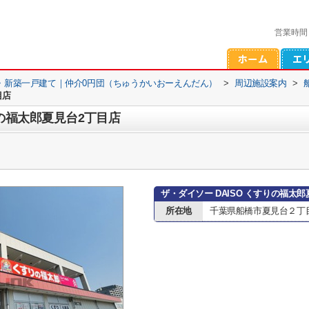
営業時間
・新築一戸建て｜仲介0円団（ちゅうかいおーえんだん）
>
周辺施設案内
>
目店
りの福太郎夏見台2丁目店
ザ・ダイソー DAISO くすりの福太
所在地
千葉県船橋市夏見台２丁目2