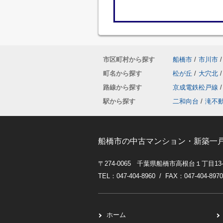
市区町村から探す
船橋市
/
市川市
/
町名から探す
松が丘
/
大穴北
/
路線から探す
京成電鉄松戸線
/
駅から探す
二和向台
/
滝不
船橋市の中古マンション・新築一
〒274-0065 千葉県船橋市高根台１丁目13
TEL：047-404-8960 / FAX：047-404-8970
ホーム