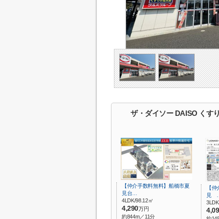
ザ・ダイソー DAISO く
【仲介手数料無料】船橋市夏
【仲
見台…
見 
4LDK/98.12㎡
3LDK
4,290
万円
4,0
約844m／11分
約14