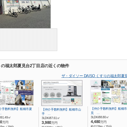
すりの福太郎夏見台2丁目店の近くの物件
ザ・ダイソー DAISO くすりの福太郎
【仲介手数料無料】船橋市
介手数料無料】船橋市夏
【仲介手数料無料】船橋市山
見 …
…
手 …
3LDK/88.80㎡
/91.49㎡
3LDK/87.61㎡
4,480
90
万円
万円
3,980
万円
約1176m／15分
55m／19分