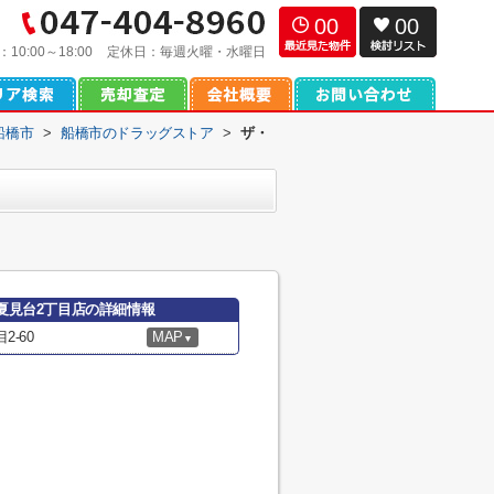
00
00
：
10:00～18:00
定休日：
毎週火曜・水曜日
船橋市
>
船橋市のドラッグストア
>
ザ・
郎夏見台2丁目店の詳細情報
-60
MAP
▼