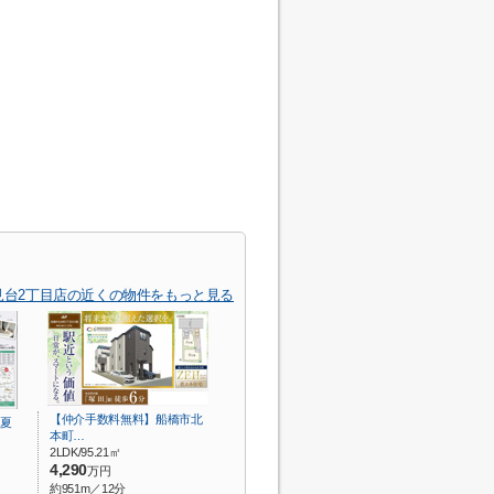
夏見台2丁目店の近くの物件をもっと見る
【仲介手数料無料】船橋市北
夏
本町…
2LDK/95.21㎡
4,290
万円
約951m／12分