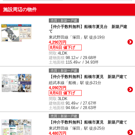
施設周辺の物件
売買｜新築一戸建
【仲介手数料無料】船橋市夏見台 新築戸建
て
東武野田線「塚田」駅 徒歩19分
4,290万円
8月6日 値下げ
間取:
4LDK
建物面積:
98.12㎡ / 29.68坪
土地面積:
115.49㎡ / 34.93坪
売買｜新築一戸建
【仲介手数料無料】船橋市夏見 新築戸建て
総武本線「船橋」駅 徒歩21分
4,090万円
8月6日 値下げ
間取:
3LDK
建物面積:
91.49㎡ / 27.67坪
土地面積:
94.66㎡ / 28.63坪
売買｜新築一戸建
【仲介手数料無料】船橋市夏見 新築戸建て
東武野田線「塚田」駅 徒歩25分
4,480万円