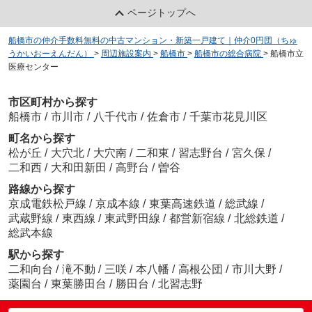
ページトップへ
船橋市の仲介手数料無料の中古マンション・新築一戸建て｜仲介0円団（ちゅ
うかいおーえんだん）
>
周辺施設案内
>
船橋市
>
船橋市の総合病院
>
船橋市立
医療センター
市区町村から探す
船橋市
/
市川市
/
八千代市
/
佐倉市
/
千葉市花見川区
町名から探す
松が丘
/
大穴北
/
大穴南
/
二和東
/
習志野台
/
宮久保
/
二和西
/
大和田新田
/
高野台
/
曽谷
路線から探す
京成電鉄松戸線
/
京成本線
/
東葉高速鉄道
/
総武線
/
武蔵野線
/
東西線
/
東武野田線
/
都営新宿線
/
北総鉄道
/
総武本線
駅から探す
二和向台
/
滝不動
/
三咲
/
本八幡
/
高根公団
/
市川大野
/
薬園台
/
東葉勝田台
/
勝田台
/
北習志野