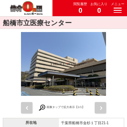
閲覧履歴
お気に入り
メニュー
0
0
船橋市立医療センター
前
次
画像タップで拡大表示【
1
/1】
所在地
千葉県船橋市金杉１丁目21-1