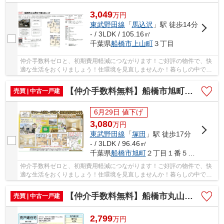
3,049
万
円
東武野田線
「
馬込沢
」駅 徒歩14分
- / 3LDK / 105.16㎡
千葉県
船橋市
上山町
３丁目
仲介手数料ゼロと、初期費用軽減につながります！ご好評の物件で、快
適な生活をおくりましょう！住環境を見直しませんか！暮らしの中で
も、住居は充実した生活を送るための大きな役割...
【仲介手数料無料】船橋市旭町 中古戸建て
売買 | 中古一戸建
6月29日 値下げ
3,080
万
円
東武野田線
「
塚田
」駅 徒歩17分
- / 3LDK / 96.46㎡
千葉県
船橋市
旭町
２丁目１番５７号
仲介手数料ゼロと、初期費用軽減につながります！ご好評の物件で、快
適な生活をおくりましょう！住環境を見直しませんか！暮らしの中で
も、住居は充実した生活を送るための大きな役割...
【仲介手数料無料】船橋市丸山 中古戸建て
売買 | 中古一戸建
2,799
万
円