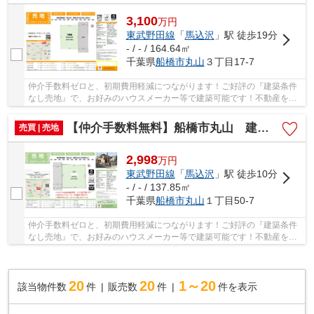
3,100
万
円
東武野田線
「
馬込沢
」駅 徒歩19分
- / - / 164.64㎡
千葉県
船橋市
丸山
３丁目17-7
仲介手数料ゼロと、初期費用軽減につながります！ご好評の『建築条件
なし売地』で、お好みのハウスメーカー等で建築可能です！不動産を探
すなら、当社にお任せください(#^^#) 仲介手数...
【仲介手数料無料】船橋市丸山 建築条件なし売地
売買 | 売地
2,998
万
円
東武野田線
「
馬込沢
」駅 徒歩10分
- / - / 137.85㎡
千葉県
船橋市
丸山
１丁目50-7
仲介手数料ゼロと、初期費用軽減につながります！ご好評の『建築条件
なし売地』で、お好みのハウスメーカー等で建築可能です！不動産を探
すなら、当社にお任せください(#^^#) 仲介手数...
20
20
1～20
該当物件数
件
販売数
件
件を表示