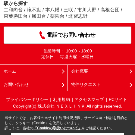
駅から探す
二和向台
/
滝不動
/
本八幡
/
三咲
/
市川大野
/
高根公団
/
東葉勝田台
/
勝田台
/
薬園台
/
北習志野
電話でお問い合わせ
営業時間：
10:00～18:00
定休日：
毎週火曜・水曜日
ホーム
会社概要
お問い合わせ
物件リクエスト
プライバシーポリシー
利用規約
アクセスマップ
PCサイト
Copyright(c) 株式会社 ＮＥＸＬＩＮＫ All rights reserved.
当サイトでは、お客様の当サイト利用状況把握、サービス向上検討を目的と
して、クッキー（Cookie）を使用しています。
詳しくは、当社の
「Cookieの取扱いについて」
をご確認ください。