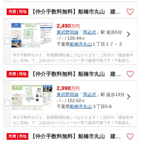
すなら、当社にお任せください(#^^#) 仲介手数...
【仲介手数料無料】船橋市丸山 建築条件なし売地
売買 | 売地
2,490
万
円
東武野田線
「
馬込沢
」駅 徒歩5分
- / - / 126.44㎡
千葉県
船橋市
丸山
１丁目１７－２
仲介手数料ゼロと、初期費用軽減につながります！ご好評の『建築条件
なし売地』で、お好みのハウスメーカー等で建築可能です！不動産を探
すなら、当社にお任せください(#^^#) 仲介手数...
【仲介手数料無料】船橋市丸山 建築条件なし売地
売買 | 売地
2,998
万
円
東武野田線
「
馬込沢
」駅 徒歩13分
- / - / 152.62㎡
千葉県
船橋市
丸山
３丁目5-6
仲介手数料ゼロと、初期費用軽減につながります！ご好評の『建築条件
なし売地』で、お好みのハウスメーカー等で建築可能です！不動産を探
すなら、当社にお任せください(#^^#) 仲介手数...
【仲介手数料無料】船橋市丸山 建築条件なし売地
売買 | 売地