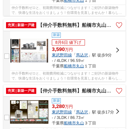
千葉県
船橋市
丸山
１丁目
仲介手数料ゼロと、初期費用軽減につながります！ご好評の新築物件
で、快適な生活をおくりましょう！住環境を見直しませんか！暮らしの
中でも、住居は充実した生活を送るための大きな...
【仲介手数料無料】船橋市丸山 新築戸建て
売買 | 新築一戸建
新築
8月6日 値下げ
3,590
万
円
東武野田線
「
馬込沢
」駅 徒歩9分
- / 4LDK / 96.59㎡
千葉県
船橋市
丸山
１丁目
仲介手数料ゼロと、初期費用軽減につながります！ご好評の新築物件
で、快適な生活をおくりましょう！住環境を見直しませんか！暮らしの
中でも、住居は充実した生活を送るための大きな...
【仲介手数料無料】船橋市丸山 新築戸建て
売買 | 新築一戸建
新築
3,280
万
円
東武野田線
「
馬込沢
」駅 徒歩17分
- / 3LDK / 86.73㎡
千葉県
船橋市
丸山
３丁目