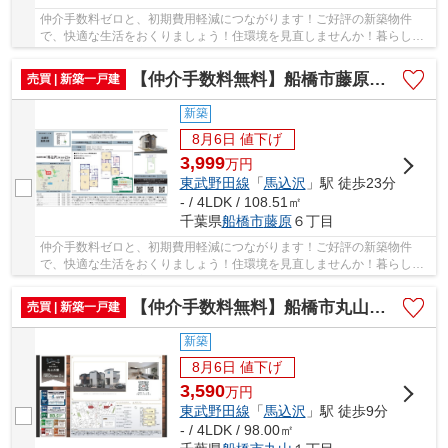
仲介手数料ゼロと、初期費用軽減につながります！ご好評の新築物件
で、快適な生活をおくりましょう！住環境を見直しませんか！暮らしの
中でも、住居は充実した生活を送るための大きな...
【仲介手数料無料】船橋市藤原 新築戸建て
売買 | 新築一戸建
新築
8月6日 値下げ
3,999
万
円
東武野田線
「
馬込沢
」駅 徒歩23分
- / 4LDK / 108.51㎡
千葉県
船橋市
藤原
６丁目
仲介手数料ゼロと、初期費用軽減につながります！ご好評の新築物件
で、快適な生活をおくりましょう！住環境を見直しませんか！暮らしの
中でも、住居は充実した生活を送るための大きな...
【仲介手数料無料】船橋市丸山 新築戸建て
売買 | 新築一戸建
新築
8月6日 値下げ
3,590
万
円
東武野田線
「
馬込沢
」駅 徒歩9分
- / 4LDK / 98.00㎡