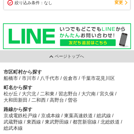
変更
絞り込み条件：
なし
ページトップへ
市区町村から探す
船橋市
/
市川市
/
八千代市
/
佐倉市
/
千葉市花見川区
町名から探す
松が丘
/
大穴北
/
二和東
/
習志野台
/
大穴南
/
宮久保
/
大和田新田
/
二和西
/
高野台
/
曽谷
路線から探す
京成電鉄松戸線
/
京成本線
/
東葉高速鉄道
/
総武線
/
武蔵野線
/
東西線
/
東武野田線
/
都営新宿線
/
北総鉄道
/
総武本線