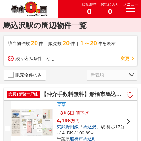
閲覧履歴
お気に入り
メニュー
0
0
馬込沢駅の周辺物件一覧
20
20
1～20
該当物件数
件
販売数
件
件を表示
変更
絞り込み条件：
なし
販売物件のみ
【仲介手数料無料】船橋市馬込町 新築戸建て
売買 | 新築一戸建
新築
8月6日 値下げ
4,198
万
円
東武野田線
「
馬込沢
」駅 徒歩17分
- / 4LDK / 106.89㎡
千葉県
船橋市
馬込町