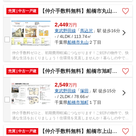
も、住居は充実した生活を送るための大きな役割...
【仲介手数料無料】船橋市丸山 中古戸建て
売買 | 中古一戸建
2,449
万
円
東武野田線
「
馬込沢
」駅 徒歩16分
- / 4LDK / 113.74㎡
千葉県
船橋市
丸山
２丁目
仲介手数料ゼロと、初期費用軽減につながります！ご好評の物件で、快
適な生活をおくりましょう！住環境を見直しませんか！暮らしの中で
も、住居は充実した生活を送るための大きな役割...
【仲介手数料無料】船橋市旭町 中古戸建て
売買 | 中古一戸建
2,549
万
円
東武野田線
「
塚田
」駅 徒歩15分
- / 2LDK / 78.66㎡
千葉県
船橋市
旭町
１丁目
仲介手数料ゼロと、初期費用軽減につながります！ご好評の物件で、快
適な生活をおくりましょう！住環境を見直しませんか！暮らしの中で
も、住居は充実した生活を送るための大きな役割...
【仲介手数料無料】船橋市上山町 中古戸建て
売買 | 中古一戸建