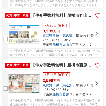
仲介手数料ゼロと、初期費用軽減につながります！ご好評の新築物件
で、快適な生活をおくりましょう！住環境を見直しませんか！暮らしの
中でも、住居は充実した生活を送るための大きな...
【仲介手数料無料】船橋市丸山 中古戸建て
売買 | 中古一戸建
7月26日 値下げ
3,209
万
円
東武野田線
「
馬込沢
」駅 徒歩19分
- / 4LDK / 106.40㎡
千葉県
船橋市
丸山
３丁目５２－７
仲介手数料ゼロと、初期費用軽減につながります！ご好評の物件で、快
適な生活をおくりましょう！住環境を見直しませんか！暮らしの中で
も、住居は充実した生活を送るための大きな役割...
【仲介手数料無料】船橋市藤原 中古戸建て
売買 | 中古一戸建
7月26日 値下げ
2,599
万
円
東武野田線
「
馬込沢
」駅 徒歩16分
- / 3LDK / 99.36㎡
千葉県
船橋市
藤原
６丁目４番２７
仲介手数料ゼロと、初期費用軽減につながります！ご好評の物件で、快
適な生活をおくりましょう！住環境を見直しませんか！暮らしの中で