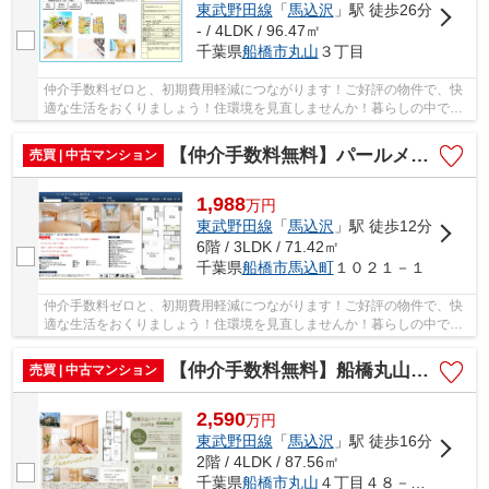
東武野田線
「
馬込沢
」駅 徒歩26分
- / 4LDK / 96.47㎡
千葉県
船橋市
丸山
３丁目
仲介手数料ゼロと、初期費用軽減につながります！ご好評の物件で、快
適な生活をおくりましょう！住環境を見直しませんか！暮らしの中で
も、住居は充実した生活を送るための大きな役割...
【仲介手数料無料】パールメゾン馬込
売買 | 中古マンション
1,988
万
円
東武野田線
「
馬込沢
」駅 徒歩12分
6階 / 3LDK / 71.42㎡
千葉県
船橋市
馬込町
１０２１－１
仲介手数料ゼロと、初期費用軽減につながります！ご好評の物件で、快
適な生活をおくりましょう！住環境を見直しませんか！暮らしの中で
も、住居は充実した生活を送るための大きな役割...
【仲介手数料無料】船橋丸山パーク・ホームズ
売買 | 中古マンション
2,590
万
円
東武野田線
「
馬込沢
」駅 徒歩16分
2階 / 4LDK / 87.56㎡
千葉県
船橋市
丸山
４丁目４８－１５