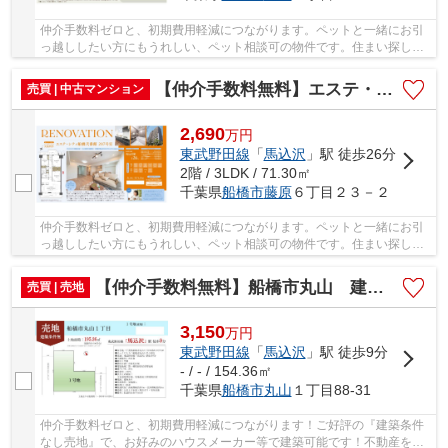
仲介手数料ゼロと、初期費用軽減につながります。ペットと一緒にお引
っ越ししたい方にもうれしい、ペット相談可の物件です。住まい探しで
大切なことは、その住まいがどれだけあなたの...
【仲介手数料無料】エステ・シティ船橋弐番館
売買 | 中古マンション
2,690
万
円
東武野田線
「
馬込沢
」駅 徒歩26分
2階 / 3LDK / 71.30㎡
千葉県
船橋市
藤原
６丁目２３－２
仲介手数料ゼロと、初期費用軽減につながります。ペットと一緒にお引
っ越ししたい方にもうれしい、ペット相談可の物件です。住まい探しで
大切なことは、その住まいがどれだけあなたの...
【仲介手数料無料】船橋市丸山 建築条件なし売地
売買 | 売地
3,150
万
円
東武野田線
「
馬込沢
」駅 徒歩9分
- / - / 154.36㎡
千葉県
船橋市
丸山
１丁目88-31
仲介手数料ゼロと、初期費用軽減につながります！ご好評の『建築条件
なし売地』で、お好みのハウスメーカー等で建築可能です！不動産を探