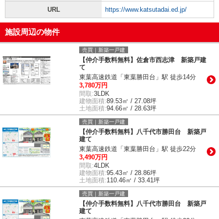
URL
https://www.katsutadai.ed.jp/
施設周辺の物件
売買｜新築一戸建
【仲介手数料無料】佐倉市西志津 新築戸建
て
東葉高速鉄道「東葉勝田台」駅 徒歩14分
3,780万円
間取:
3LDK
建物面積:
89.53㎡ / 27.08坪
土地面積:
94.66㎡ / 28.63坪
売買｜新築一戸建
【仲介手数料無料】八千代市勝田台 新築戸
建て
東葉高速鉄道「東葉勝田台」駅 徒歩22分
3,490万円
間取:
4LDK
建物面積:
95.43㎡ / 28.86坪
土地面積:
110.46㎡ / 33.41坪
売買｜新築一戸建
【仲介手数料無料】八千代市勝田台 新築戸
建て