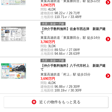
東葉高速鉄道「東葉勝田台」駅 徒歩22分
3,290万円
間取:
4LDK
建物面積:
98.22㎡ / 29.71坪
土地面積:
110.71㎡ / 33.48坪
売買｜新築一戸建
【仲介手数料無料】佐倉市西志津 新築戸建
て
東葉高速鉄道「東葉勝田台」駅 徒歩14分
3,780万円
間取:
3LDK
建物面積:
89.53㎡ / 27.08坪
土地面積:
94.66㎡ / 28.63坪
売買｜新築一戸建
【仲介手数料無料】八千代市村上 新築戸建
て
東葉高速鉄道「村上」駅 徒歩15分
3,690万円
間取:
4LDK
建物面積:
96.88㎡ / 29.30坪
土地面積:
100.19㎡ / 30.30坪
近くの物件をもっと見る