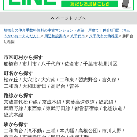
ページトップへ
船橋市の仲介手数料無料の中古マンション・新築一戸建て｜仲介0円団（ちゅ
うかいおーえんだん）
>
周辺施設案内
>
八千代市
>
八千代市の幼稚園
>
勝田台
幼稚園
市区町村から探す
船橋市
/
市川市
/
八千代市
/
佐倉市
/
千葉市花見川区
町名から探す
松が丘
/
大穴北
/
大穴南
/
二和東
/
習志野台
/
宮久保
/
二和西
/
大和田新田
/
高野台
/
曽谷
路線から探す
京成電鉄松戸線
/
京成本線
/
東葉高速鉄道
/
総武線
/
武蔵野線
/
東西線
/
東武野田線
/
都営新宿線
/
北総鉄道
/
総武本線
駅から探す
二和向台
/
滝不動
/
三咲
/
本八幡
/
高根公団
/
市川大野
/