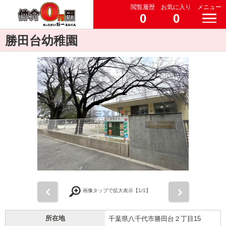
閲覧履歴
お気に入り
メニュー
0
0
勝田台幼稚園
前
次
画像タップで拡大表示【
1
/1】
所在地
千葉県八千代市勝田台２丁目15