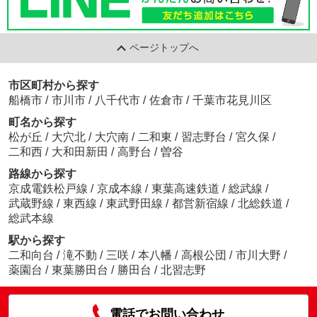
ページトップへ
市区町村から探す
船橋市
/
市川市
/
八千代市
/
佐倉市
/
千葉市花見川区
町名から探す
松が丘
/
大穴北
/
大穴南
/
二和東
/
習志野台
/
宮久保
/
二和西
/
大和田新田
/
高野台
/
曽谷
路線から探す
京成電鉄松戸線
/
京成本線
/
東葉高速鉄道
/
総武線
/
武蔵野線
/
東西線
/
東武野田線
/
都営新宿線
/
北総鉄道
/
総武本線
駅から探す
二和向台
/
滝不動
/
三咲
/
本八幡
/
高根公団
/
市川大野
/
薬園台
/
東葉勝田台
/
勝田台
/
北習志野
電話でお問い合わせ