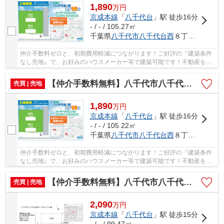
1,890
万
円
京成本線
「
八千代台
」駅 徒歩16分
- / - / 105.27㎡
千葉県
八千代市
八千代台西
８丁目22-7
仲介手数料ゼロと、初期費用軽減につながります！ご好評の『建築条件
なし売地』で、お好みのハウスメーカー等で建築可能です！不動産を探
すなら、当社にお任せください(#^^#) 仲介手数...
【仲介手数料無料】八千代市八千代台西 建築条件なし売地
売買 | 売地
1,890
万
円
京成本線
「
八千代台
」駅 徒歩16分
- / - / 105.22㎡
千葉県
八千代市
八千代台西
８丁目22-7
仲介手数料ゼロと、初期費用軽減につながります！ご好評の『建築条件
なし売地』で、お好みのハウスメーカー等で建築可能です！不動産を探
すなら、当社にお任せください(#^^#) 仲介手数...
【仲介手数料無料】八千代市八千代台西 建築条件なし売地
売買 | 売地
2,090
万
円
京成本線
「
八千代台
」駅 徒歩15分