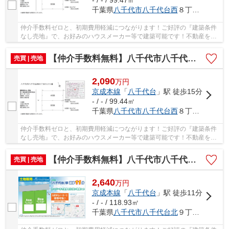
- / - / 99.47㎡
千葉県
八千代市
八千代台西
８丁目21-15
仲介手数料ゼロと、初期費用軽減につながります！ご好評の『建築条件
なし売地』で、お好みのハウスメーカー等で建築可能です！不動産を探
すなら、当社にお任せください(#^^#) 仲介手数...
【仲介手数料無料】八千代市八千代台西 建築条件なし売地
売買 | 売地
2,090
万
円
京成本線
「
八千代台
」駅 徒歩15分
- / - / 99.44㎡
千葉県
八千代市
八千代台西
８丁目21-15
仲介手数料ゼロと、初期費用軽減につながります！ご好評の『建築条件
なし売地』で、お好みのハウスメーカー等で建築可能です！不動産を探
すなら、当社にお任せください(#^^#) 仲介手数...
【仲介手数料無料】八千代市八千代台北 建築条件なし売地
売買 | 売地
2,640
万
円
京成本線
「
八千代台
」駅 徒歩11分
- / - / 118.93㎡
千葉県
八千代市
八千代台北
９丁目3-9