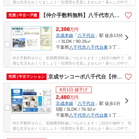
適な生活をおくりましょう！住環境を見直しませんか！暮らしの中で
も、住居は充実した生活を送るための大きな役割...
【仲介手数料無料】八千代市八千代台東 中古戸建て
売買 | 中古一戸建
2,398
万
円
京成本線
「
八千代台
」駅 徒歩13分
- / 3LDK / 90.26㎡
千葉県
八千代市
八千代台東
３丁目7-6
仲介手数料ゼロと、初期費用軽減につながります！ご好評の物件で、快
適な生活をおくりましょう！住環境を見直しませんか！暮らしの中で
も、住居は充実した生活を送るための大きな役割...
京成サンコーポ八千代台【仲介手数料無料】
売買 | 中古マンション
8月1日 値下げ
2,480
万
円
京成本線
「
八千代台
」駅 徒歩1分
5階 / 3LDK / 76.92㎡
千葉県
八千代市
八千代台東
１丁目15-3
仲介手数料ゼロと、初期費用軽減につながります！ご好評の物件で、快
適な生活をおくりましょう！住環境を見直しませんか！暮らしの中で
も、住居は充実した生活を送るための大きな役割...