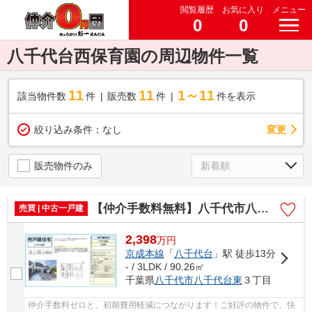
閲覧履歴
お気に入り
メニュー
0
0
八千代台西保育園の周辺物件一覧
11
11
1～11
該当物件数
件
販売数
件
件を表示
変更
絞り込み条件：
なし
販売物件のみ
【仲介手数料無料】八千代市八千代台東 中古戸建て
売買 | 中古一戸建
2,398
万
円
京成本線
「
八千代台
」駅 徒歩13分
- / 3LDK / 90.26㎡
千葉県
八千代市
八千代台東
３丁目
仲介手数料ゼロと、初期費用軽減につながります！ご好評の物件で、快