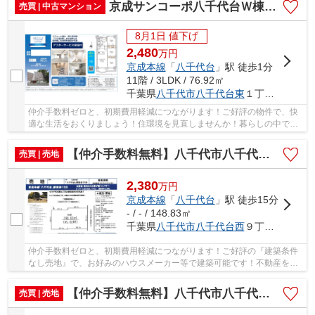
京成サンコーポ八千代台Ｗ棟【仲介手数料無料】
売買 | 中古マンション
8月1日 値下げ
2,480
万
円
京成本線
「
八千代台
」駅 徒歩1分
11階 / 3LDK / 76.92㎡
千葉県
八千代市
八千代台東
１丁目15-3
仲介手数料ゼロと、初期費用軽減につながります！ご好評の物件で、快
適な生活をおくりましょう！住環境を見直しませんか！暮らしの中で
も、住居は充実した生活を送るための大きな役割...
【仲介手数料無料】八千代市八千代台西 建築条件なし売地
売買 | 売地
2,380
万
円
京成本線
「
八千代台
」駅 徒歩15分
- / - / 148.83㎡
千葉県
八千代市
八千代台西
９丁目22
仲介手数料ゼロと、初期費用軽減につながります！ご好評の『建築条件
なし売地』で、お好みのハウスメーカー等で建築可能です！不動産を探
すなら、当社にお任せください(#^^#) 仲介手数...
【仲介手数料無料】八千代市八千代台西 建築条件なし売地
売買 | 売地