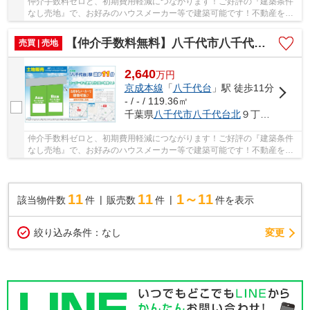
仲介手数料ゼロと、初期費用軽減につながります！ご好評の『建築条件
なし売地』で、お好みのハウスメーカー等で建築可能です！不動産を探
すなら、当社にお任せください(#^^#) 仲介手数...
【仲介手数料無料】八千代市八千代台北 建築条件なし売地
売買 | 売地
2,640
万
円
京成本線
「
八千代台
」駅 徒歩11分
- / - / 119.36㎡
千葉県
八千代市
八千代台北
９丁目3-9
仲介手数料ゼロと、初期費用軽減につながります！ご好評の『建築条件
なし売地』で、お好みのハウスメーカー等で建築可能です！不動産を探
すなら、当社にお任せください(#^^#) 仲介手数...
11
11
1～11
該当物件数
件
販売数
件
件を表示
変更
絞り込み条件：
なし