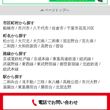
ページトップへ
市区町村から探す
船橋市
/
市川市
/
八千代市
/
佐倉市
/
千葉市花見川区
町名から探す
松が丘
/
大穴北
/
大穴南
/
二和東
/
習志野台
/
宮久保
/
二和西
/
大和田新田
/
高野台
/
曽谷
路線から探す
京成電鉄松戸線
/
京成本線
/
東葉高速鉄道
/
総武線
/
武蔵野線
/
東西線
/
東武野田線
/
都営新宿線
/
北総鉄道
/
総武本線
駅から探す
二和向台
/
滝不動
/
三咲
/
本八幡
/
高根公団
/
市川大野
/
薬園台
/
東葉勝田台
/
勝田台
/
北習志野
電話でお問い合わせ