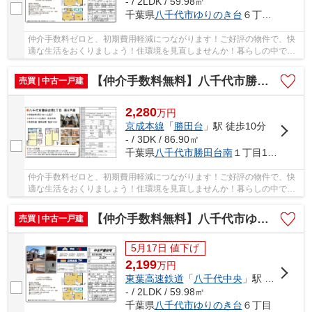
- / 2LDK / 59.98㎡
千葉県
八千代市
ゆりのき台
６丁目2-16
仲介手数料ゼロと、初期費用軽減につながります！ご好評の物件で、快
適な生活をおくりましょう！住環境を見直しませんか！暮らしの中で
も、住居は充実した生活を送るための大きな役割...
【仲介手数料無料】八千代市勝田台南 中古戸建て
売買 | 中古一戸建
2,280
万
円
京成本線
「
勝田台
」駅 徒歩10分
- / 3DK / 86.90㎡
千葉県
八千代市
勝田台南
１丁目14-6
仲介手数料ゼロと、初期費用軽減につながります！ご好評の物件で、快
適な生活をおくりましょう！住環境を見直しませんか！暮らしの中で
も、住居は充実した生活を送るための大きな役割...
【仲介手数料無料】八千代市ゆりのき台 中古戸建て
売買 | 中古一戸建
5月17日 値下げ
2,199
万
円
東葉高速鉄道
「
八千代中央
」駅 徒歩7分
- / 2LDK / 59.98㎡
千葉県
八千代市
ゆりのき台
６丁目