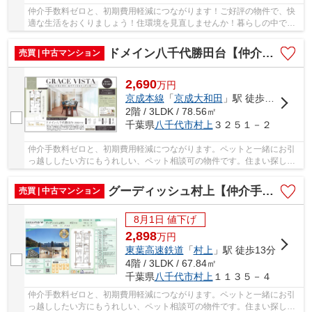
仲介手数料ゼロと、初期費用軽減につながります！ご好評の物件で、快
適な生活をおくりましょう！住環境を見直しませんか！暮らしの中で
も、住居は充実した生活を送るための大きな役割...
ドメイン八千代勝田台【仲介手数料無料】
売買 | 中古マンション
2,690
万
円
京成本線
「
京成大和田
」駅 徒歩9分
2階 / 3LDK / 78.56㎡
千葉県
八千代市
村上
３２５１－２
仲介手数料ゼロと、初期費用軽減につながります。ペットと一緒にお引
っ越ししたい方にもうれしい、ペット相談可の物件です。住まい探しで
大切なことは、その住まいがどれだけあなたの...
グーディッシュ村上【仲介手数料無料】
売買 | 中古マンション
8月1日 値下げ
2,898
万
円
東葉高速鉄道
「
村上
」駅 徒歩13分
4階 / 3LDK / 67.84㎡
千葉県
八千代市
村上
１１３５－４
仲介手数料ゼロと、初期費用軽減につながります。ペットと一緒にお引
っ越ししたい方にもうれしい、ペット相談可の物件です。住まい探しで