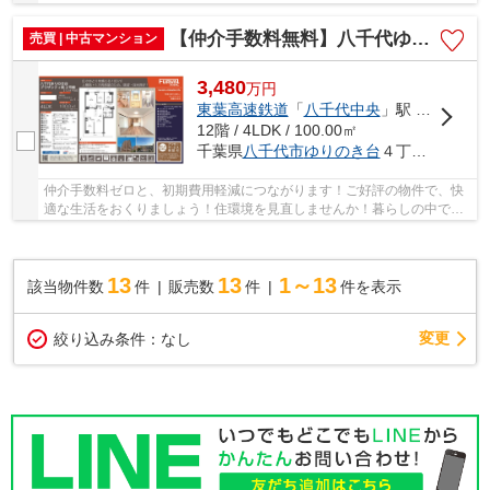
大切なことは、その住まいがどれだけあなたの...
【仲介手数料無料】八千代ゆりのき台プラザシティ第３号棟
売買 | 中古マンション
3,480
万
円
東葉高速鉄道
「
八千代中央
」駅 徒歩4分
12階 / 4LDK / 100.00㎡
千葉県
八千代市
ゆりのき台
４丁目５－６
仲介手数料ゼロと、初期費用軽減につながります！ご好評の物件で、快
適な生活をおくりましょう！住環境を見直しませんか！暮らしの中で
も、住居は充実した生活を送るための大きな役割...
13
13
1～13
該当物件数
件
販売数
件
件を表示
変更
絞り込み条件：
なし