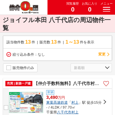
閲覧履歴
お気に入り
メニュー
0
0
ジョイフル本田 八千代店の周辺物件一
覧
13
13
1～13
該当物件数
件
販売数
件
件を表示
変更
絞り込み条件：
なし
販売物件のみ
【仲介手数料無料】八千代市村上 新築戸建て
売買 | 新築一戸建
新築
3,490
万
円
東葉高速鉄道
「
村上
」駅 徒歩15分
- / 4LDK / 97.70㎡
千葉県
八千代市
村上