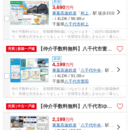
新築
3,690
万
円
東葉高速鉄道
「
村上
」駅 徒歩15分
- / 4LDK / 96.88㎡
千葉県
八千代市
村上
仲介手数料ゼロと、初期費用軽減につながります！ご好評の新築物件
で、快適な生活をおくりましょう！住環境を見直しませんか！暮らしの
中でも、住居は充実した生活を送るための大きな...
【仲介手数料無料】八千代市萱田 新築戸建て
売買 | 新築一戸建
新築
4,199
万
円
東葉高速鉄道
「
八千代中央
」駅 徒歩5分
- / 4LDK / 91.08㎡
千葉県
八千代市
萱田
仲介手数料ゼロと、初期費用軽減につながります！ご好評の新築物件
で、快適な生活をおくりましょう！住環境を見直しませんか！暮らしの
中でも、住居は充実した生活を送るための大きな...
【仲介手数料無料】八千代市ゆりのき台 中古戸建て
売買 | 中古一戸建
2,199
万
円
東葉高速鉄道
「
八千代中央
」駅 徒歩7分