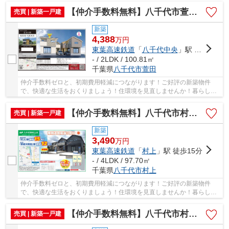
【仲介手数料無料】八千代市萱田 新築戸建て
売買 | 新築一戸建
新築
4,388
万
円
東葉高速鉄道
「
八千代中央
」駅 徒歩5分
- / 2LDK / 100.81㎡
千葉県
八千代市
萱田
仲介手数料ゼロと、初期費用軽減につながります！ご好評の新築物件
で、快適な生活をおくりましょう！住環境を見直しませんか！暮らしの
中でも、住居は充実した生活を送るための大きな...
【仲介手数料無料】八千代市村上 新築戸建て
売買 | 新築一戸建
新築
3,490
万
円
東葉高速鉄道
「
村上
」駅 徒歩15分
- / 4LDK / 97.70㎡
千葉県
八千代市
村上
仲介手数料ゼロと、初期費用軽減につながります！ご好評の新築物件
で、快適な生活をおくりましょう！住環境を見直しませんか！暮らしの
中でも、住居は充実した生活を送るための大きな...
【仲介手数料無料】八千代市村上 新築戸建て
売買 | 新築一戸建