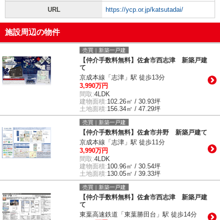
URL
https://ycp.or.jp/katsutadai/
施設周辺の物件
売買｜新築一戸建
【仲介手数料無料】佐倉市西志津 新築戸建
て
京成本線「志津」駅 徒歩13分
3,990万円
間取:
4LDK
建物面積:
102.26㎡ / 30.93坪
土地面積:
156.34㎡ / 47.29坪
売買｜新築一戸建
【仲介手数料無料】佐倉市井野 新築戸建て
京成本線「志津」駅 徒歩11分
3,990万円
間取:
4LDK
建物面積:
100.96㎡ / 30.54坪
土地面積:
130.05㎡ / 39.33坪
売買｜新築一戸建
【仲介手数料無料】佐倉市西志津 新築戸建
て
東葉高速鉄道「東葉勝田台」駅 徒歩14分