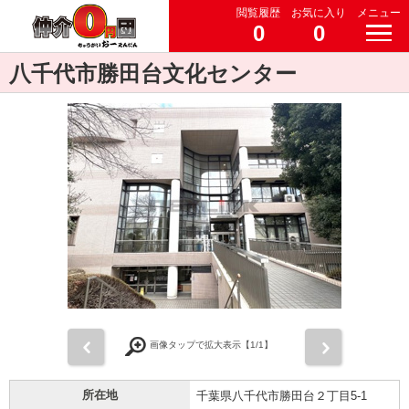
閲覧履歴
お気に入り
メニュー
0
0
八千代市勝田台文化センター
前
次
画像タップで拡大表示【
1
/1】
所在地
千葉県八千代市勝田台２丁目5-1