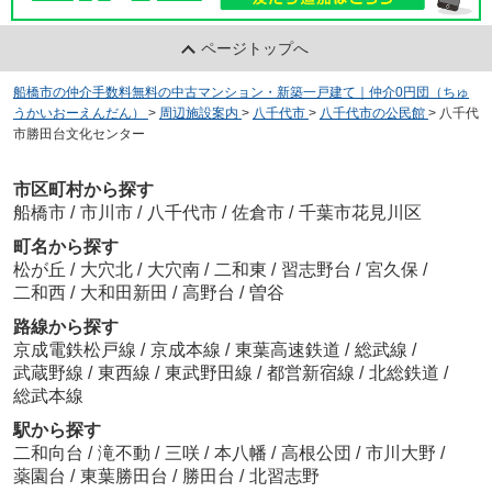
ページトップへ
船橋市の仲介手数料無料の中古マンション・新築一戸建て｜仲介0円団（ちゅ
うかいおーえんだん）
>
周辺施設案内
>
八千代市
>
八千代市の公民館
>
八千代
市勝田台文化センター
市区町村から探す
船橋市
/
市川市
/
八千代市
/
佐倉市
/
千葉市花見川区
町名から探す
松が丘
/
大穴北
/
大穴南
/
二和東
/
習志野台
/
宮久保
/
二和西
/
大和田新田
/
高野台
/
曽谷
路線から探す
京成電鉄松戸線
/
京成本線
/
東葉高速鉄道
/
総武線
/
武蔵野線
/
東西線
/
東武野田線
/
都営新宿線
/
北総鉄道
/
総武本線
駅から探す
二和向台
/
滝不動
/
三咲
/
本八幡
/
高根公団
/
市川大野
/
薬園台
/
東葉勝田台
/
勝田台
/
北習志野