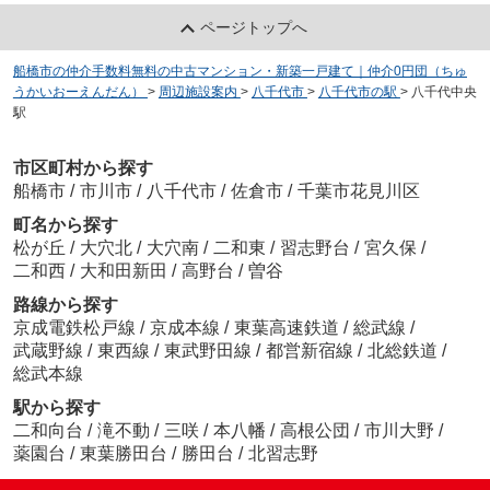
ページトップへ
船橋市の仲介手数料無料の中古マンション・新築一戸建て｜仲介0円団（ちゅ
うかいおーえんだん）
>
周辺施設案内
>
八千代市
>
八千代市の駅
>
八千代中央
駅
市区町村から探す
船橋市
/
市川市
/
八千代市
/
佐倉市
/
千葉市花見川区
町名から探す
松が丘
/
大穴北
/
大穴南
/
二和東
/
習志野台
/
宮久保
/
二和西
/
大和田新田
/
高野台
/
曽谷
路線から探す
京成電鉄松戸線
/
京成本線
/
東葉高速鉄道
/
総武線
/
武蔵野線
/
東西線
/
東武野田線
/
都営新宿線
/
北総鉄道
/
総武本線
駅から探す
二和向台
/
滝不動
/
三咲
/
本八幡
/
高根公団
/
市川大野
/
薬園台
/
東葉勝田台
/
勝田台
/
北習志野