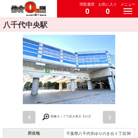
閲覧履歴
お気に入り
メニュー
0
0
八千代中央駅
前
次
画像タップで拡大表示【
1
/1】
所在地
千葉県八千代市ゆりのき台１丁目38