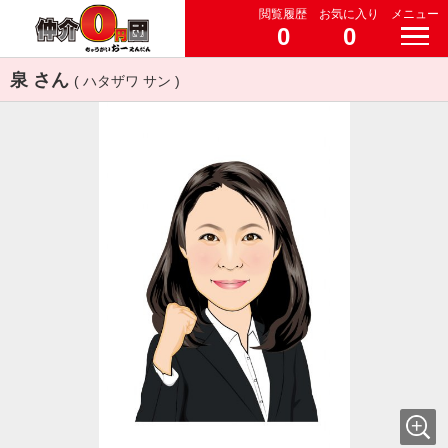
閲覧履歴
お気に入り
メニュー
0
0
泉 さん
( ハタザワ サン )