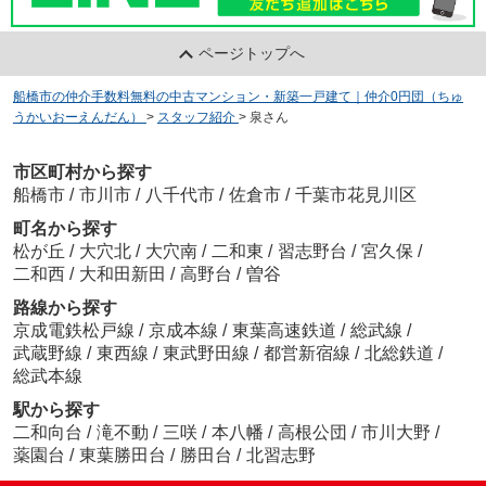
ページトップへ
船橋市の仲介手数料無料の中古マンション・新築一戸建て｜仲介0円団（ちゅ
うかいおーえんだん）
>
スタッフ紹介
>
泉さん
市区町村から探す
船橋市
/
市川市
/
八千代市
/
佐倉市
/
千葉市花見川区
町名から探す
松が丘
/
大穴北
/
大穴南
/
二和東
/
習志野台
/
宮久保
/
二和西
/
大和田新田
/
高野台
/
曽谷
路線から探す
京成電鉄松戸線
/
京成本線
/
東葉高速鉄道
/
総武線
/
武蔵野線
/
東西線
/
東武野田線
/
都営新宿線
/
北総鉄道
/
総武本線
駅から探す
二和向台
/
滝不動
/
三咲
/
本八幡
/
高根公団
/
市川大野
/
薬園台
/
東葉勝田台
/
勝田台
/
北習志野