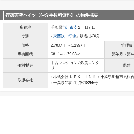
行徳芙蓉ハイツ【仲介手数料無料】
の物件概要
所在地
千葉県
市川市
幸
２丁目7-17
東西線
「
行徳
」駅 徒歩20分
交通
価格
2,780万円～3,199万円
管理費
専有面積
68.11㎡～79.03㎡
築年月（築
中古マンション / 鉄筋コンク
種別/構造
階建
リート
株式会社 ＮＥＸＬＩＮＫ
千葉県船橋市高根台１
取扱会社
千葉県知事 (1) 第018255号