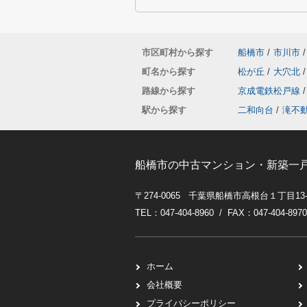
市区町村から探す
船橋市
/
市川市
/
町名から探す
松が丘
/
大穴北
/
路線から探す
京成電鉄松戸線
/
駅から探す
二和向台
/
滝不
船橋市の中古マンション・新築一
〒274-0065 千葉県船橋市高根台１丁目13
TEL：047-404-8960 / FAX：047-404-8970
ホーム
会社概要
プライバシーポリシー