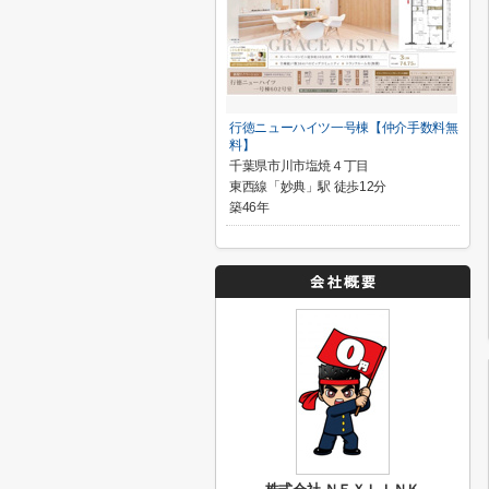
行徳ニューハイツ一号棟【仲介手数料無
料】
千葉県市川市塩焼４丁目
東西線「妙典」駅 徒歩12分
築46年