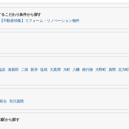
するこだわり条件から探す
【不動産特集】リフォーム・リノベーション物件
塩浜
湊新田
二俣
新井
塩焼
欠真間
大町
八幡
南行徳
大野町
真間
北方町
府台
市川真間
の駅から探す