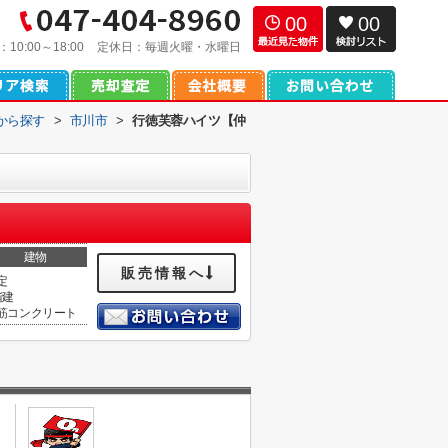
00
00
：
10:00～18:00
定休日：
毎週火曜・水曜日
域から探す
>
市川市
>
行徳芙蓉ハイツ【仲
建物
販売情報へ
定
階建
筋コンクリート