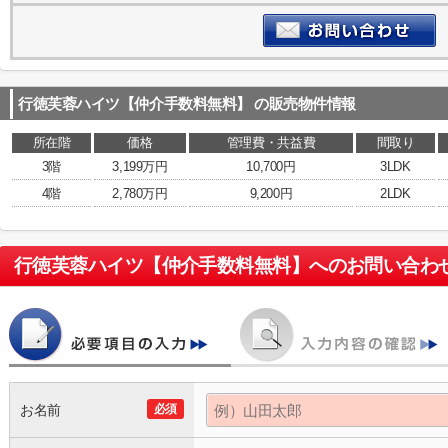
行徳芙蓉ハイツ【仲介手数料無料】
の販売物件情報
所在階
価格
管理費・共益費
間取り
3階
3,199万円
10,700円
3LDK
4階
2,780万円
9,200円
2LDK
行徳芙蓉ハイツ【仲介手数料無料】
へのお問い合わ
お名前
必須