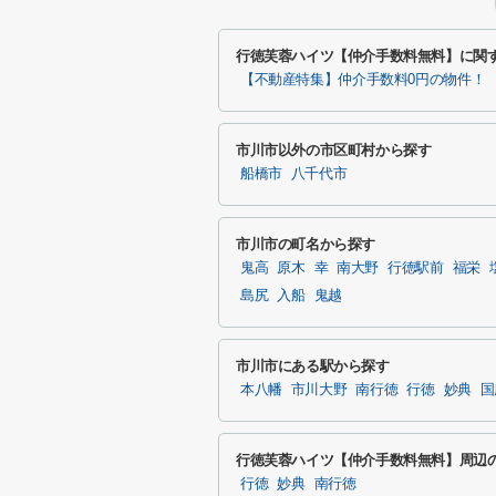
行徳芙蓉ハイツ【仲介手数料無料】に関
【不動産特集】仲介手数料0円の物件！
市川市以外の市区町村から探す
船橋市
八千代市
市川市の町名から探す
鬼高
原木
幸
南大野
行徳駅前
福栄
島尻
入船
鬼越
市川市にある駅から探す
本八幡
市川大野
南行徳
行徳
妙典
国
行徳芙蓉ハイツ【仲介手数料無料】周辺
行徳
妙典
南行徳