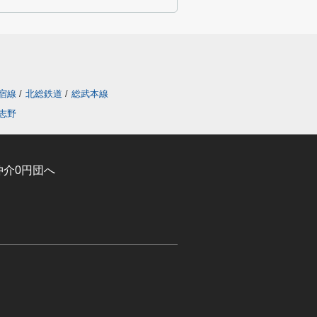
宿線
/
北総鉄道
/
総武本線
志野
介0円団へ