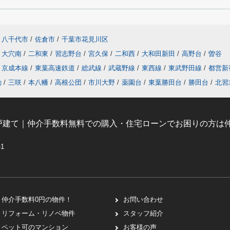
八千代市
/
佐倉市
/
千葉市花見川区
大穴南
/
二和東
/
習志野台
/
宮久保
/
二和西
/
大和田新田
/
高野台
/
曽谷
京成本線
/
東葉高速鉄道
/
総武線
/
武蔵野線
/
東西線
/
東武野田線
/
都営新
動
/
三咲
/
本八幡
/
高根公団
/
市川大野
/
薬園台
/
東葉勝田台
/
勝田台
/
北習
戸建て｜仲介手数料無料での購入・住宅ローンでお困りの方は仲
-1
仲介手数料0円の物件！
お問い合わせ
リフォーム・リノベ物件
スタッフ紹介
ペット可のマンション
お客様の声