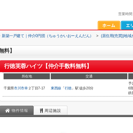
営業時間
・新築一戸建て｜仲介0円団（ちゅうかいおーえんだん）
>
(居住用(売買))地
無料】
行徳芙蓉ハイツ【仲介手数料無料】
所在地
交通
予
千葉県
市川市
幸
２丁目7-17
東西線
「
行徳
」駅 徒歩20分
6
鉄
物件情報
周辺施設