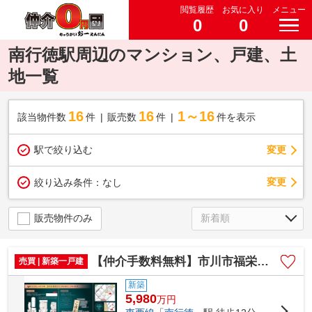
閲覧履歴
お気に入り
メニュー
0
0
南行徳駅周辺のマンション、戸建、土
地一覧
16
16
1～16
該当物件数
件
販売数
件
件を表示
駅で絞り込む
変更
変更
絞り込み条件：
なし
販売物件のみ
【仲介手数料無料】市川市福栄 新築戸建て
売買 | 新築一戸建
新築
5,980
万
円