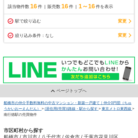
16
16
1～16
該当物件数
件
販売数
件
件を表示
駅で絞り込む
変更
変更
絞り込み条件：
なし
ページトップへ
船橋市の仲介手数料無料の中古マンション・新築一戸建て｜仲介0円団（ちゅ
うかいおーえんだん）
>
(居住用(売買))路線・駅から探す
>
東京メトロ東西線
>
南行徳駅の売買物件
市区町村から探す
船橋市
/
市川市
/
八千代市
/
佐倉市
/
千葉市花見川区