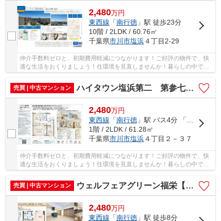
2,480
万
円
東西線
「
南行徳
」駅 徒歩23分
10階 / 2LDK / 60.76㎡
千葉県
市川市
塩浜
４丁目2-29
仲介手数料ゼロと、初期費用軽減につながります！ご好評の物件で、快
適な生活をおくりましょう！住環境を見直しませんか！暮らしの中で
も、住居は充実した生活を送るための大きな役割...
ハイタウン塩浜第二 第参七号棟【仲介手数料無料】
売買 | 中古マンション
2,480
万
円
東西線
「
南行徳
」駅 バス4分 「行徳高校」 停歩5分
1階 / 2LDK / 61.28㎡
千葉県
市川市
塩浜
４丁目２－３７
仲介手数料ゼロと、初期費用軽減につながります！ご好評の物件で、快
適な生活をおくりましょう！住環境を見直しませんか！暮らしの中で
も、住居は充実した生活を送るための大きな役割...
ウェルフェアグリーン福栄【仲介手数料無料】
売買 | 中古マンション
2,480
万
円
東西線
「
南行徳
」駅 徒歩8分