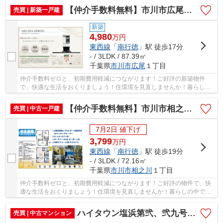
【仲介手数料無料】市川市広尾 新築戸建て
売買 | 新築一戸建
新築
4,980
万
円
東西線
「
南行徳
」駅 徒歩17分
- / 3LDK / 87.39㎡
千葉県
市川市
広尾
１丁目
仲介手数料ゼロと、初期費用軽減につながります！ご好評の新築物件
で、快適な生活をおくりましょう！住環境を見直しませんか！暮らしの
中でも、住居は充実した生活を送るための大きな...
【仲介手数料無料】市川市相之川 中古戸建て
売買 | 中古一戸建
7月2日 値下げ
3,799
万
円
東西線
「
南行徳
」駅 徒歩19分
- / 3LDK / 72.16㎡
千葉県
市川市
相之川
１丁目
仲介手数料ゼロと、初期費用軽減につながります！ご好評の物件で、快
適な生活をおくりましょう！住環境を見直しませんか！暮らしの中で
も、住居は充実した生活を送るための大きな役割...
ハイタウン塩浜第弐、弐九号棟【仲介手数料無料】
売買 | 中古マンション