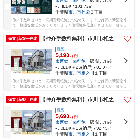
東西線
「
南行徳
」駅 徒歩12分
- / 4LDK / 101.72㎡
千葉県
市川市
福栄
３丁目
仲介手数料ゼロと、初期費用軽減につながります！ご好評の新築物件
で、快適な生活をおくりましょう！住環境を見直しませんか！暮らしの
中でも、住居は充実した生活を送るための大きな...
【仲介手数料無料】市川市相之川 新築戸建て
売買 | 新築一戸建
新築
5,190
万
円
東西線
「
南行徳
」駅 徒歩15分
- / 3LDK＋2S(納戸) / 81.97㎡
千葉県
市川市
相之川
１丁目
仲介手数料ゼロと、初期費用軽減につながります！ご好評の新築物件
で、快適な生活をおくりましょう！住環境を見直しませんか！暮らしの
中でも、住居は充実した生活を送るための大きな...
【仲介手数料無料】市川市相之川 新築戸建て
売買 | 新築一戸建
新築
5,690
万
円
東西線
「
南行徳
」駅 徒歩15分
- / 3LDK＋1S(納戸) / 92.43㎡
千葉県
市川市
相之川
１丁目