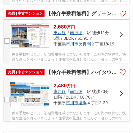
適な生活をおくりましょう！住環境を見直しませんか！暮らしの中で
も、住居は充実した生活を送るための大きな役割...
【仲介手数料無料】グリーンヒル市川
売買 | 中古マンション
2,680
万
円
東西線
「
南行徳
」駅 徒歩11分
6階 / 3LDK / 61.91㎡
千葉県
市川市
欠真間
２丁目18-19
仲介手数料ゼロと、初期費用軽減につながります！ご好評の物件で、快
適な生活をおくりましょう！住環境を見直しませんか！暮らしの中で
も、住居は充実した生活を送るための大きな役割...
【仲介手数料無料】ハイタウン塩浜第弐、弐九号棟
売買 | 中古マンション
2,480
万
円
東西線
「
南行徳
」駅 徒歩23分
10階 / 2LDK / 60.76㎡
千葉県
市川市
塩浜
４丁目2-29
仲介手数料ゼロと、初期費用軽減につながります！ご好評の物件で、快
適な生活をおくりましょう！住環境を見直しませんか！暮らしの中で
も、住居は充実した生活を送るための大きな役割...