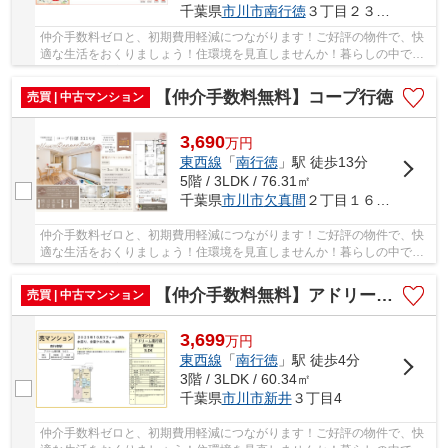
千葉県
市川市
南行徳
３丁目２３－８
仲介手数料ゼロと、初期費用軽減につながります！ご好評の物件で、快
適な生活をおくりましょう！住環境を見直しませんか！暮らしの中で
も、住居は充実した生活を送るための大きな役割...
【仲介手数料無料】コープ行徳
売買 | 中古マンション
3,690
万
円
東西線
「
南行徳
」駅 徒歩13分
5階 / 3LDK / 76.31㎡
千葉県
市川市
欠真間
２丁目１６－１
仲介手数料ゼロと、初期費用軽減につながります！ご好評の物件で、快
適な生活をおくりましょう！住環境を見直しませんか！暮らしの中で
も、住居は充実した生活を送るための大きな役割...
【仲介手数料無料】アドリーム南行徳
売買 | 中古マンション
3,699
万
円
東西線
「
南行徳
」駅 徒歩4分
3階 / 3LDK / 60.34㎡
千葉県
市川市
新井
３丁目4
仲介手数料ゼロと、初期費用軽減につながります！ご好評の物件で、快