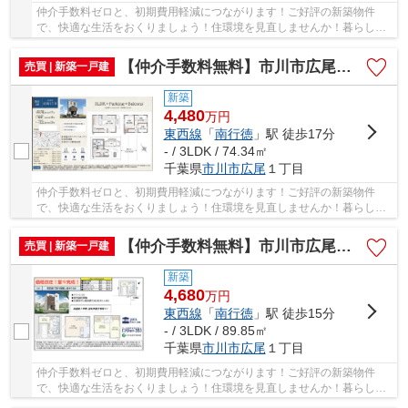
仲介手数料ゼロと、初期費用軽減につながります！ご好評の新築物件
で、快適な生活をおくりましょう！住環境を見直しませんか！暮らしの
中でも、住居は充実した生活を送るための大きな...
【仲介手数料無料】市川市広尾 新築戸建て
売買 | 新築一戸建
新築
4,480
万
円
東西線
「
南行徳
」駅 徒歩17分
- / 3LDK / 74.34㎡
千葉県
市川市
広尾
１丁目
仲介手数料ゼロと、初期費用軽減につながります！ご好評の新築物件
で、快適な生活をおくりましょう！住環境を見直しませんか！暮らしの
中でも、住居は充実した生活を送るための大きな...
【仲介手数料無料】市川市広尾 新築戸建て
売買 | 新築一戸建
新築
4,680
万
円
東西線
「
南行徳
」駅 徒歩15分
- / 3LDK / 89.85㎡
千葉県
市川市
広尾
１丁目
仲介手数料ゼロと、初期費用軽減につながります！ご好評の新築物件
で、快適な生活をおくりましょう！住環境を見直しませんか！暮らしの
中でも、住居は充実した生活を送るための大きな...