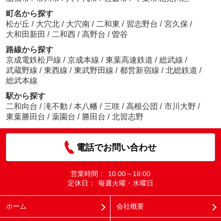
町名から探す
松が丘
/
大穴北
/
大穴南
/
二和東
/
習志野台
/
宮久保
/
大和田新田
/
二和西
/
高野台
/
曽谷
路線から探す
京成電鉄松戸線
/
京成本線
/
東葉高速鉄道
/
総武線
/
武蔵野線
/
東西線
/
東武野田線
/
都営新宿線
/
北総鉄道
/
総武本線
駅から探す
二和向台
/
滝不動
/
本八幡
/
三咲
/
高根公団
/
市川大野
/
東葉勝田台
/
薬園台
/
勝田台
/
北習志野
電話でお問い合わせ
営業時間：
10:00～18:00
定休日：
毎週火曜・水曜日
ホーム
会社概要