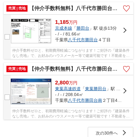
大切なことは、その住まいがどれだけあなたの...
【仲介手数料無料】八千代市勝田台 建築条件なし売地
売買 | 売地
1,185
万
円
京成本線
「
勝田台
」駅 徒歩13分
- / - / 81.66㎡
千葉県
八千代市
勝田台
４丁目
仲介手数料ゼロと、初期費用軽減につながります！ご好評の『建築条件
なし売地』で、お好みのハウスメーカー等で建築可能です！不動産を探
すなら、当社にお任せください(#^^#) 仲介手数...
【仲介手数料無料】八千代市勝田台南 建築条件なし売地
売買 | 売地
2,800
万
円
東葉高速鉄道
「
東葉勝田台
」駅 徒歩14分
- / - / 208.04㎡
千葉県
八千代市
勝田台南
２丁目4-15
仲介手数料ゼロと、初期費用軽減につながります！ご好評の『建築条件
なし売地』で、お好みのハウスメーカー等で建築可能です！不動産を探
すなら、当社にお任せください(#^^#) 仲介手数...
次の30件へ