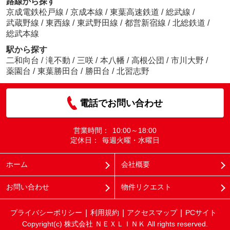
路線から探す
京成電鉄松戸線
/
京成本線
/
東葉高速鉄道
/
総武線
/
武蔵野線
/
東西線
/
東武野田線
/
都営新宿線
/
北総鉄道
/
総武本線
駅から探す
二和向台
/
滝不動
/
三咲
/
本八幡
/
高根公団
/
市川大野
/
薬園台
/
東葉勝田台
/
勝田台
/
北習志野
電話でお問い合わせ
営業時間：
10:00～18:00
定休日：
毎週火曜・水曜日
ホーム
会社概要
お問い合わせ
物件リクエスト
プライバシーポリシー
利用規約
アクセスマップ
PCサイト
Copyright(c) 株式会社 ＮＥＸＬＩＮＫ All rights reserved.