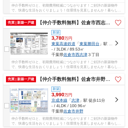
仲介手数料ゼロと、初期費用軽減につながります！ご好評の新築物件
で、快適な生活をおくりましょう！住環境を見直しませんか！暮らしの
中でも、住居は充実した生活を送るための大きな...
【仲介手数料無料】佐倉市西志津 新築戸建て
売買 | 新築一戸建
新築
3,780
万
円
東葉高速鉄道
「
東葉勝田台
」駅 徒歩14分
- / 3LDK / 89.53㎡
千葉県
佐倉市
西志津
３丁目
仲介手数料ゼロと、初期費用軽減につながります！ご好評の新築物件
で、快適な生活をおくりましょう！住環境を見直しませんか！暮らしの
中でも、住居は充実した生活を送るための大きな...
【仲介手数料無料】佐倉市井野 新築戸建て
売買 | 新築一戸建
新築
3,990
万
円
京成本線
「
志津
」駅 徒歩11分
- / 4LDK / 100.96㎡
千葉県
佐倉市
井野
仲介手数料ゼロと、初期費用軽減につながります！ご好評の新築物件
で、快適な生活をおくりましょう！住環境を見直しませんか！暮らしの