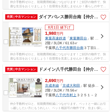
仲介手数料ゼロと、初期費用軽減につながります！ご好評の物件で、快
適な生活をおくりましょう！住環境を見直しませんか！暮らしの中で
も、住居は充実した生活を送るための大きな役割...
ダイアパレス勝田台南【仲介手数料無料】
売買 | 中古マンション
8月1日 値下げ
1,980
万
円
東葉高速鉄道
「
東葉勝田台
」駅 徒歩19分
2階 / 3LDK / 61.63㎡
千葉県
八千代市
勝田台南
３丁目15-20
仲介手数料ゼロと、初期費用軽減につながります！ご好評の物件で、快
適な生活をおくりましょう！住環境を見直しませんか！暮らしの中で
も、住居は充実した生活を送るための大きな役割...
ドメイン八千代勝田台【仲介手数料無料】
売買 | 中古マンション
2,690
万
円
京成本線
「
京成大和田
」駅 徒歩9分
2階 / 3LDK / 78.56㎡
千葉県
八千代市
村上
３２５１－２
仲介手数料ゼロと、初期費用軽減につながります。ペットと一緒にお引
っ越ししたい方にもうれしい、ペット相談可の物件です。住まい探しで