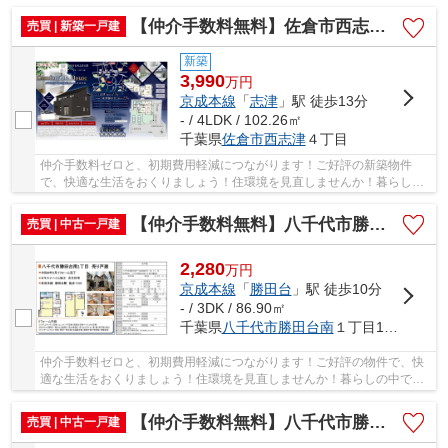
中でも、住居は充実した生活を送るための大きな...
【仲介手数料無料】佐倉市西志津 新築戸建て
売買 | 新築一戸建
新築
3,990
万
円
京成本線
「
志津
」駅 徒歩13分
- / 4LDK / 102.26㎡
千葉県
佐倉市
西志津
４丁目
仲介手数料ゼロと、初期費用軽減につながります！ご好評の新築物件
で、快適な生活をおくりましょう！住環境を見直しませんか！暮らしの
中でも、住居は充実した生活を送るための大きな...
【仲介手数料無料】八千代市勝田台南 中古戸建て
売買 | 中古一戸建
2,280
万
円
京成本線
「
勝田台
」駅 徒歩10分
- / 3DK / 86.90㎡
千葉県
八千代市
勝田台南
１丁目14-6
仲介手数料ゼロと、初期費用軽減につながります！ご好評の物件で、快
適な生活をおくりましょう！住環境を見直しませんか！暮らしの中で
も、住居は充実した生活を送るための大きな役割...
【仲介手数料無料】八千代市勝田台 中古戸建て
売買 | 中古一戸建