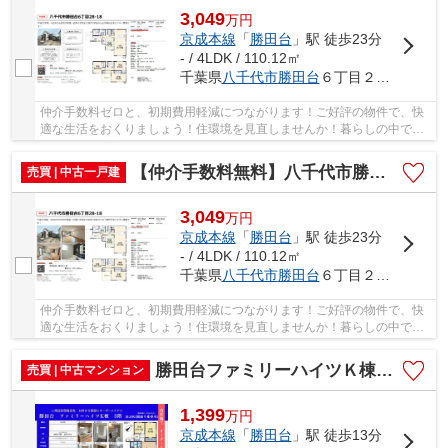
3,049
万
円
京成本線
「
勝田台
」駅 徒歩23分
- / 4LDK / 110.12㎡
千葉県
八千代市
勝田台
６丁目２８－１８
仲介手数料ゼロと、初期費用軽減につながります！ご好評の物件で、快
適な生活をおくりましょう！住環境を見直しませんか！暮らしの中で
も、住居は充実した生活を送るための大きな役割...
【仲介手数料無料】八千代市勝田台 中古戸建て
売買 | 中古一戸建
3,049
万
円
京成本線
「
勝田台
」駅 徒歩23分
- / 4LDK / 110.12㎡
千葉県
八千代市
勝田台
６丁目２８－１８
仲介手数料ゼロと、初期費用軽減につながります！ご好評の物件で、快
適な生活をおくりましょう！住環境を見直しませんか！暮らしの中で
も、住居は充実した生活を送るための大きな役割...
勝田台ファミリーハイツＫ棟【仲介手数料無料】
売買 | 中古マンション
1,399
万
円
京成本線
「
勝田台
」駅 徒歩13分