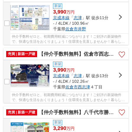
新築
3,990
万
円
京成本線
「
志津
」駅 徒歩11分
- / 4LDK / 100.96㎡
千葉県
佐倉市
井野
仲介手数料ゼロと、初期費用軽減につながります！ご好評の新築物件
で、快適な生活をおくりましょう！住環境を見直しませんか！暮らしの
中でも、住居は充実した生活を送るための大きな...
【仲介手数料無料】佐倉市西志津 新築戸建て
売買 | 新築一戸建
新築
3,990
万
円
京成本線
「
志津
」駅 徒歩13分
- / 4LDK / 102.26㎡
千葉県
佐倉市
西志津
４丁目
仲介手数料ゼロと、初期費用軽減につながります！ご好評の新築物件
で、快適な生活をおくりましょう！住環境を見直しませんか！暮らしの
中でも、住居は充実した生活を送るための大きな...
【仲介手数料無料】八千代市勝田台 新築戸建て
売買 | 新築一戸建
新築
3,290
万
円