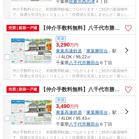
千葉県
佐倉市
西志津
４丁目
仲介手数料ゼロと、初期費用軽減につながります！ご好評の新築物件
で、快適な生活をおくりましょう！住環境を見直しませんか！暮らしの
中でも、住居は充実した生活を送るための大きな...
【仲介手数料無料】八千代市勝田台 新築戸建て
売買 | 新築一戸建
新築
3,290
万
円
東葉高速鉄道
「
東葉勝田台
」駅 徒歩22分
- / 4LDK / 98.22㎡
千葉県
八千代市
勝田台
６丁目
仲介手数料ゼロと、初期費用軽減につながります！ご好評の新築物件
で、快適な生活をおくりましょう！住環境を見直しませんか！暮らしの
中でも、住居は充実した生活を送るための大きな...
【仲介手数料無料】八千代市勝田台 新築戸建て
売買 | 新築一戸建
新築
3,490
万
円
東葉高速鉄道
「
東葉勝田台
」駅 徒歩22分
- / 4LDK / 95.43㎡
千葉県
八千代市
勝田台
６丁目
仲介手数料ゼロと、初期費用軽減につながります！ご好評の新築物件
で、快適な生活をおくりましょう！住環境を見直しませんか！暮らしの