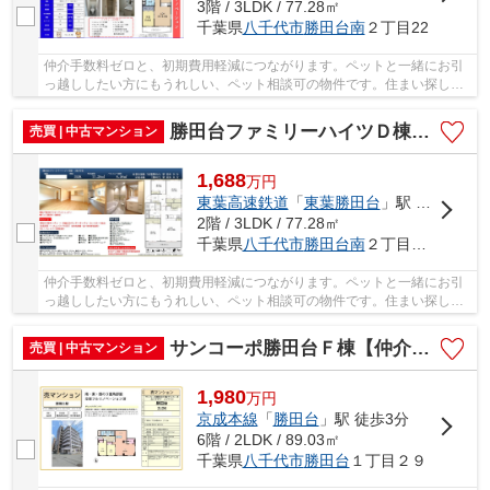
3階 / 3LDK / 77.28㎡
千葉県
八千代市
勝田台南
２丁目22
仲介手数料ゼロと、初期費用軽減につながります。ペットと一緒にお引
っ越ししたい方にもうれしい、ペット相談可の物件です。住まい探しで
大切なことは、その住まいがどれだけあなたの...
勝田台ファミリーハイツＤ棟【仲介手数料無料】
売買 | 中古マンション
1,688
万
円
東葉高速鉄道
「
東葉勝田台
」駅 徒歩14分
2階 / 3LDK / 77.28㎡
千葉県
八千代市
勝田台南
２丁目２２
仲介手数料ゼロと、初期費用軽減につながります。ペットと一緒にお引
っ越ししたい方にもうれしい、ペット相談可の物件です。住まい探しで
大切なことは、その住まいがどれだけあなたの...
サンコーポ勝田台Ｆ棟【仲介手数料無料】
売買 | 中古マンション
1,980
万
円
京成本線
「
勝田台
」駅 徒歩3分
6階 / 2LDK / 89.03㎡
千葉県
八千代市
勝田台
１丁目２９