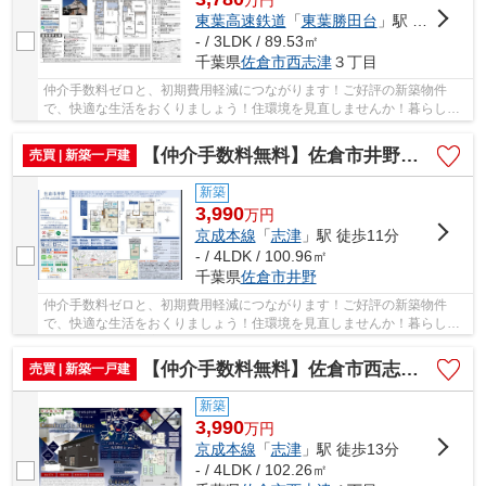
東葉高速鉄道
「
東葉勝田台
」駅 徒歩14分
- / 3LDK / 89.53㎡
千葉県
佐倉市
西志津
３丁目
仲介手数料ゼロと、初期費用軽減につながります！ご好評の新築物件
で、快適な生活をおくりましょう！住環境を見直しませんか！暮らしの
中でも、住居は充実した生活を送るための大きな...
【仲介手数料無料】佐倉市井野 新築戸建て
売買 | 新築一戸建
新築
3,990
万
円
京成本線
「
志津
」駅 徒歩11分
- / 4LDK / 100.96㎡
千葉県
佐倉市
井野
仲介手数料ゼロと、初期費用軽減につながります！ご好評の新築物件
で、快適な生活をおくりましょう！住環境を見直しませんか！暮らしの
中でも、住居は充実した生活を送るための大きな...
【仲介手数料無料】佐倉市西志津 新築戸建て
売買 | 新築一戸建
新築
3,990
万
円
京成本線
「
志津
」駅 徒歩13分
- / 4LDK / 102.26㎡