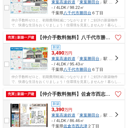
東葉高速鉄道
「
東葉勝田台
」駅 徒歩22分
- / 4LDK / 98.22㎡
千葉県
八千代市
勝田台
６丁目
仲介手数料ゼロと、初期費用軽減につながります！ご好評の新築物件
で、快適な生活をおくりましょう！住環境を見直しませんか！暮らしの
中でも、住居は充実した生活を送るための大きな...
【仲介手数料無料】八千代市勝田台 新築戸建て
売買 | 新築一戸建
新築
3,490
万
円
東葉高速鉄道
「
東葉勝田台
」駅 徒歩22分
- / 4LDK / 95.43㎡
千葉県
八千代市
勝田台
６丁目
仲介手数料ゼロと、初期費用軽減につながります！ご好評の新築物件
で、快適な生活をおくりましょう！住環境を見直しませんか！暮らしの
中でも、住居は充実した生活を送るための大きな...
【仲介手数料無料】佐倉市西志津 新築戸建て
売買 | 新築一戸建
新築
3,390
万
円
東葉高速鉄道
「
東葉勝田台
」駅 徒歩13分
- / 4LDK / 86.46㎡
千葉県
佐倉市
西志津
２丁目