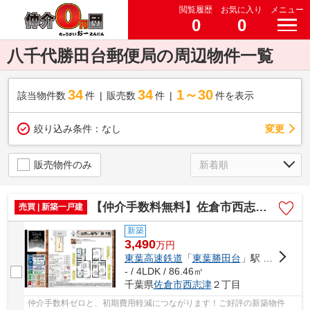
閲覧履歴
お気に入り
メニュー
0
0
八千代勝田台郵便局の周辺物件一覧
34
34
1～30
該当物件数
件
販売数
件
件を表示
変更
絞り込み条件：
なし
販売物件のみ
【仲介手数料無料】佐倉市西志津 新築戸建て
売買 | 新築一戸建
新築
3,490
万
円
東葉高速鉄道
「
東葉勝田台
」駅 徒歩13分
- / 4LDK / 86.46㎡
千葉県
佐倉市
西志津
２丁目
仲介手数料ゼロと、初期費用軽減につながります！ご好評の新築物件