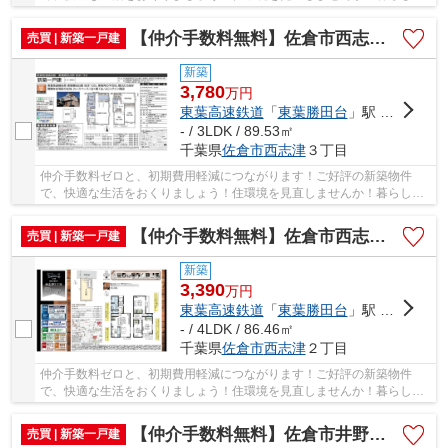
中でも、住居は充実した生活を送るための大きな...
【仲介手数料無料】佐倉市西志津 新築戸建て
売買 | 新築一戸建
新築
3,780
万
円
東葉高速鉄道
「
東葉勝田台
」駅 徒歩14分
- / 3LDK / 89.53㎡
千葉県
佐倉市
西志津
３丁目
仲介手数料ゼロと、初期費用軽減につながります！ご好評の新築物件
で、快適な生活をおくりましょう！住環境を見直しませんか！暮らしの
中でも、住居は充実した生活を送るための大きな...
【仲介手数料無料】佐倉市西志津 新築戸建て
売買 | 新築一戸建
新築
3,390
万
円
東葉高速鉄道
「
東葉勝田台
」駅 徒歩13分
- / 4LDK / 86.46㎡
千葉県
佐倉市
西志津
２丁目
仲介手数料ゼロと、初期費用軽減につながります！ご好評の新築物件
で、快適な生活をおくりましょう！住環境を見直しませんか！暮らしの
中でも、住居は充実した生活を送るための大きな...
【仲介手数料無料】佐倉市井野 新築戸建て
売買 | 新築一戸建