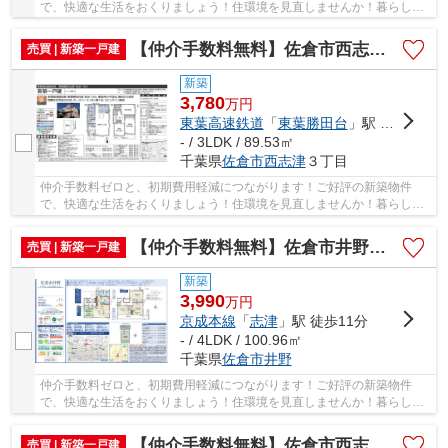
で、快適な生活をおくりましょう！住環境を見直しませんか！暮らしの
中でも、住居は充実した生活を送るための大きな...
【仲介手数料無料】佐倉市西志津 新築戸建て
売買 | 新築一戸建
新築
3,780
万
円
東葉高速鉄道
「
東葉勝田台
」駅 徒歩14分
- / 3LDK / 89.53㎡
千葉県
佐倉市
西志津
３丁目
仲介手数料ゼロと、初期費用軽減につながります！ご好評の新築物件
で、快適な生活をおくりましょう！住環境を見直しませんか！暮らしの
中でも、住居は充実した生活を送るための大きな...
【仲介手数料無料】佐倉市井野 新築戸建て
売買 | 新築一戸建
新築
3,990
万
円
京成本線
「
志津
」駅 徒歩11分
- / 4LDK / 100.96㎡
千葉県
佐倉市
井野
仲介手数料ゼロと、初期費用軽減につながります！ご好評の新築物件
で、快適な生活をおくりましょう！住環境を見直しませんか！暮らしの
中でも、住居は充実した生活を送るための大きな...
【仲介手数料無料】佐倉市西志津 新築戸建て
売買 | 新築一戸建