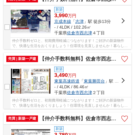
新築
3,990
万
円
京成本線
「
志津
」駅 徒歩13分
- / 4LDK / 102.26㎡
千葉県
佐倉市
西志津
４丁目
仲介手数料ゼロと、初期費用軽減につながります！ご好評の新築物件
で、快適な生活をおくりましょう！住環境を見直しませんか！暮らしの
中でも、住居は充実した生活を送るための大きな...
【仲介手数料無料】佐倉市西志津 新築戸建て
売買 | 新築一戸建
新築
3,490
万
円
東葉高速鉄道
「
東葉勝田台
」駅 徒歩13分
- / 4LDK / 86.46㎡
千葉県
佐倉市
西志津
２丁目
仲介手数料ゼロと、初期費用軽減につながります！ご好評の新築物件
で、快適な生活をおくりましょう！住環境を見直しませんか！暮らしの
中でも、住居は充実した生活を送るための大きな...
【仲介手数料無料】佐倉市西志津 新築戸建て
売買 | 新築一戸建
新築
3,780
万
円