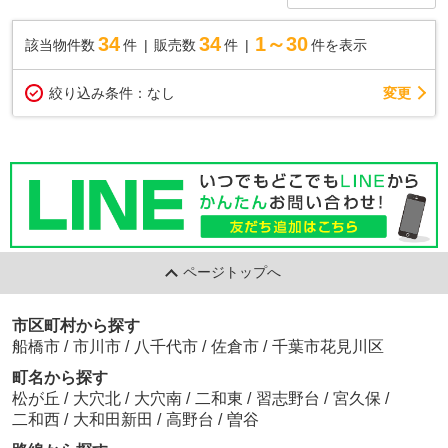
34
34
1～30
該当物件数
件
販売数
件
件を表示
変更
絞り込み条件：
なし
ページトップへ
市区町村から探す
船橋市
/
市川市
/
八千代市
/
佐倉市
/
千葉市花見川区
町名から探す
松が丘
/
大穴北
/
大穴南
/
二和東
/
習志野台
/
宮久保
/
二和西
/
大和田新田
/
高野台
/
曽谷