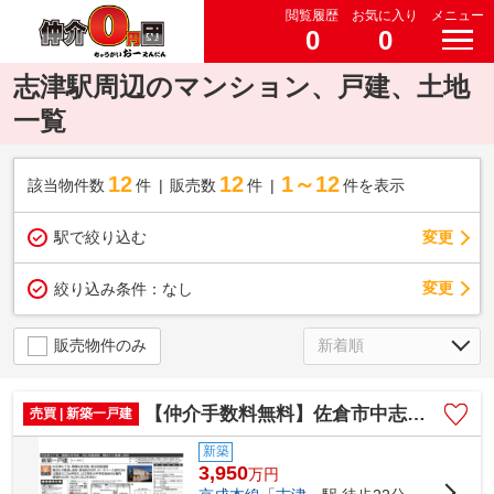
閲覧履歴
お気に入り
メニュー
0
0
志津駅周辺のマンション、戸建、土地
一覧
12
12
1～12
該当物件数
件
販売数
件
件を表示
駅で絞り込む
変更
変更
絞り込み条件：
なし
販売物件のみ
【仲介手数料無料】佐倉市中志津 新築戸建て
売買 | 新築一戸建
新築
3,950
万
円