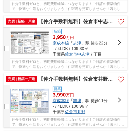
仲介手数料ゼロと、初期費用軽減につながります！ご好評の新築物件
で、快適な生活をおくりましょう！住環境を見直しませんか！暮らしの
中でも、住居は充実した生活を送るための大きな...
【仲介手数料無料】佐倉市中志津 新築戸建て
売買 | 新築一戸建
新築
3,950
万
円
京成本線
「
志津
」駅 徒歩22分
- / 4LDK / 109.30㎡
千葉県
佐倉市
中志津
７丁目
仲介手数料ゼロと、初期費用軽減につながります！ご好評の新築物件
で、快適な生活をおくりましょう！住環境を見直しませんか！暮らしの
中でも、住居は充実した生活を送るための大きな...
【仲介手数料無料】佐倉市井野 新築戸建て
売買 | 新築一戸建
新築
3,990
万
円
京成本線
「
志津
」駅 徒歩11分
- / 4LDK / 100.96㎡
千葉県
佐倉市
井野
仲介手数料ゼロと、初期費用軽減につながります！ご好評の新築物件
で、快適な生活をおくりましょう！住環境を見直しませんか！暮らしの
中でも、住居は充実した生活を送るための大きな...