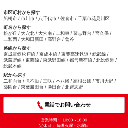
市区町村から探す
船橋市
/
市川市
/
八千代市
/
佐倉市
/
千葉市花見川区
町名から探す
松が丘
/
大穴北
/
大穴南
/
二和東
/
習志野台
/
宮久保
/
二和西
/
大和田新田
/
高野台
/
曽谷
路線から探す
京成電鉄松戸線
/
京成本線
/
東葉高速鉄道
/
総武線
/
武蔵野線
/
東西線
/
東武野田線
/
都営新宿線
/
北総鉄道
/
総武本線
駅から探す
二和向台
/
滝不動
/
三咲
/
本八幡
/
高根公団
/
市川大野
/
薬園台
/
東葉勝田台
/
勝田台
/
北習志野
電話でお問い合わせ
営業時間：
10:00～18:00
定休日：
毎週火曜・水曜日