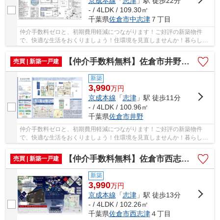
京成本線
「
志津
」駅 徒歩22分
- / 4LDK / 109.30㎡
千葉県
佐倉市
中志津
７丁目
仲介手数料ゼロと、初期費用軽減につながります！ご好評の新築物件
で、快適な生活をおくりましょう！住環境を見直しませんか！暮らしの
中でも、住居は充実した生活を送るための大きな...
【仲介手数料無料】佐倉市井野 新築戸建て
売買 | 新築一戸建
新築
3,990
万
円
京成本線
「
志津
」駅 徒歩11分
- / 4LDK / 100.96㎡
千葉県
佐倉市
井野
仲介手数料ゼロと、初期費用軽減につながります！ご好評の新築物件
で、快適な生活をおくりましょう！住環境を見直しませんか！暮らしの
中でも、住居は充実した生活を送るための大きな...
【仲介手数料無料】佐倉市西志津 新築戸建て
売買 | 新築一戸建
新築
3,990
万
円
京成本線
「
志津
」駅 徒歩13分
- / 4LDK / 102.26㎡
千葉県
佐倉市
西志津
４丁目