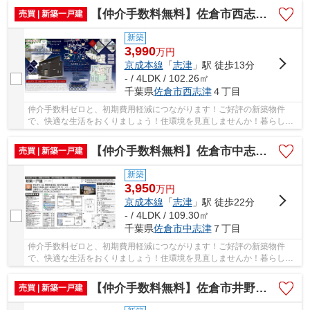
【仲介手数料無料】佐倉市西志津 新築戸建て
売買 | 新築一戸建
新築
3,990
万
円
京成本線
「
志津
」駅 徒歩13分
- / 4LDK / 102.26㎡
千葉県
佐倉市
西志津
４丁目
仲介手数料ゼロと、初期費用軽減につながります！ご好評の新築物件
で、快適な生活をおくりましょう！住環境を見直しませんか！暮らしの
中でも、住居は充実した生活を送るための大きな...
【仲介手数料無料】佐倉市中志津 新築戸建て
売買 | 新築一戸建
新築
3,950
万
円
京成本線
「
志津
」駅 徒歩22分
- / 4LDK / 109.30㎡
千葉県
佐倉市
中志津
７丁目
仲介手数料ゼロと、初期費用軽減につながります！ご好評の新築物件
で、快適な生活をおくりましょう！住環境を見直しませんか！暮らしの
中でも、住居は充実した生活を送るための大きな...
【仲介手数料無料】佐倉市井野 新築戸建て
売買 | 新築一戸建