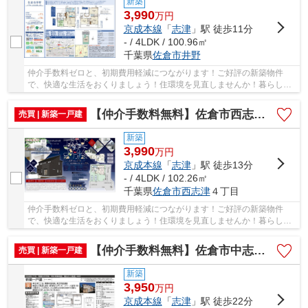
新築
3,990
万
円
京成本線
「
志津
」駅 徒歩11分
- / 4LDK / 100.96㎡
千葉県
佐倉市
井野
仲介手数料ゼロと、初期費用軽減につながります！ご好評の新築物件
で、快適な生活をおくりましょう！住環境を見直しませんか！暮らしの
中でも、住居は充実した生活を送るための大きな...
【仲介手数料無料】佐倉市西志津 新築戸建て
売買 | 新築一戸建
新築
3,990
万
円
京成本線
「
志津
」駅 徒歩13分
- / 4LDK / 102.26㎡
千葉県
佐倉市
西志津
４丁目
仲介手数料ゼロと、初期費用軽減につながります！ご好評の新築物件
で、快適な生活をおくりましょう！住環境を見直しませんか！暮らしの
中でも、住居は充実した生活を送るための大きな...
【仲介手数料無料】佐倉市中志津 新築戸建て
売買 | 新築一戸建
新築
3,950
万
円
京成本線
「
志津
」駅 徒歩22分