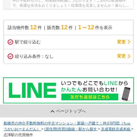
仲介手数料ゼロと、初期費用軽減につながります！ご好評の新築物件
で、快適な生活をおくりましょう！住環境を見直しませんか！暮らしの
中でも、住居は充実した生活を送るための大きな...
12
12
1～12
該当物件数
件
販売数
件
件を表示
駅で絞り込む
変更
変更
絞り込み条件：
なし
ページトップへ
船橋市の仲介手数料無料の中古マンション・新築一戸建て｜仲介0円団（ちゅ
うかいおーえんだん）
>
(居住用(売買))路線・駅から探す
>
京成電鉄京成本線
>
志津駅の売買物件