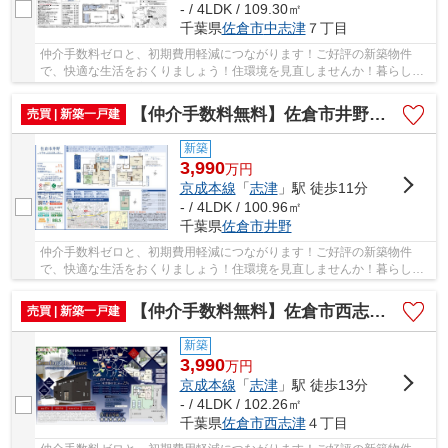
- / 4LDK / 109.30㎡
千葉県
佐倉市
中志津
７丁目
仲介手数料ゼロと、初期費用軽減につながります！ご好評の新築物件
で、快適な生活をおくりましょう！住環境を見直しませんか！暮らしの
中でも、住居は充実した生活を送るための大きな...
【仲介手数料無料】佐倉市井野 新築戸建て
売買 | 新築一戸建
新築
3,990
万
円
京成本線
「
志津
」駅 徒歩11分
- / 4LDK / 100.96㎡
千葉県
佐倉市
井野
仲介手数料ゼロと、初期費用軽減につながります！ご好評の新築物件
で、快適な生活をおくりましょう！住環境を見直しませんか！暮らしの
中でも、住居は充実した生活を送るための大きな...
【仲介手数料無料】佐倉市西志津 新築戸建て
売買 | 新築一戸建
新築
3,990
万
円
京成本線
「
志津
」駅 徒歩13分
- / 4LDK / 102.26㎡
千葉県
佐倉市
西志津
４丁目