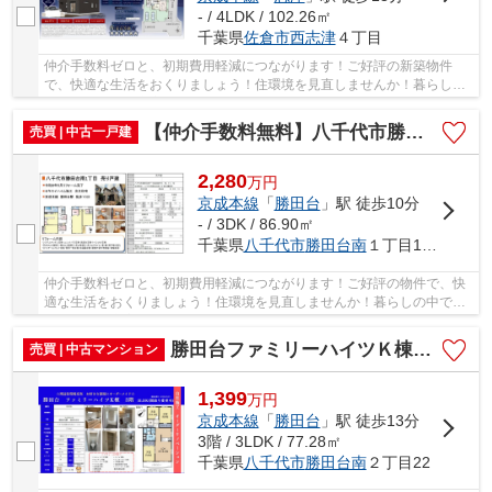
- / 4LDK / 102.26㎡
千葉県
佐倉市
西志津
４丁目
仲介手数料ゼロと、初期費用軽減につながります！ご好評の新築物件
で、快適な生活をおくりましょう！住環境を見直しませんか！暮らしの
中でも、住居は充実した生活を送るための大きな...
【仲介手数料無料】八千代市勝田台南 中古戸建て
売買 | 中古一戸建
2,280
万
円
京成本線
「
勝田台
」駅 徒歩10分
- / 3DK / 86.90㎡
千葉県
八千代市
勝田台南
１丁目14-6
仲介手数料ゼロと、初期費用軽減につながります！ご好評の物件で、快
適な生活をおくりましょう！住環境を見直しませんか！暮らしの中で
も、住居は充実した生活を送るための大きな役割...
勝田台ファミリーハイツＫ棟【仲介手数料無料】
売買 | 中古マンション
1,399
万
円
京成本線
「
勝田台
」駅 徒歩13分
3階 / 3LDK / 77.28㎡
千葉県
八千代市
勝田台南
２丁目22