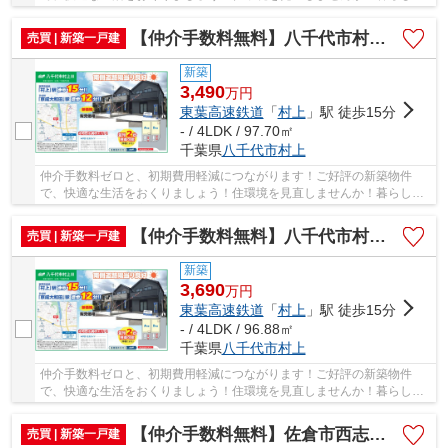
中でも、住居は充実した生活を送るための大きな...
【仲介手数料無料】八千代市村上 新築戸建て
売買 | 新築一戸建
新築
3,490
万
円
東葉高速鉄道
「
村上
」駅 徒歩15分
- / 4LDK / 97.70㎡
千葉県
八千代市
村上
仲介手数料ゼロと、初期費用軽減につながります！ご好評の新築物件
で、快適な生活をおくりましょう！住環境を見直しませんか！暮らしの
中でも、住居は充実した生活を送るための大きな...
【仲介手数料無料】八千代市村上 新築戸建て
売買 | 新築一戸建
新築
3,690
万
円
東葉高速鉄道
「
村上
」駅 徒歩15分
- / 4LDK / 96.88㎡
千葉県
八千代市
村上
仲介手数料ゼロと、初期費用軽減につながります！ご好評の新築物件
で、快適な生活をおくりましょう！住環境を見直しませんか！暮らしの
中でも、住居は充実した生活を送るための大きな...
【仲介手数料無料】佐倉市西志津 新築戸建て
売買 | 新築一戸建