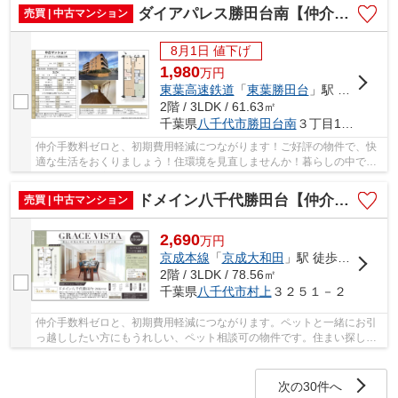
ダイアパレス勝田台南【仲介手数料無料】
売買 | 中古マンション
8月1日 値下げ
1,980
万
円
東葉高速鉄道
「
東葉勝田台
」駅 徒歩19分
2階 / 3LDK / 61.63㎡
千葉県
八千代市
勝田台南
３丁目15-20
仲介手数料ゼロと、初期費用軽減につながります！ご好評の物件で、快
適な生活をおくりましょう！住環境を見直しませんか！暮らしの中で
も、住居は充実した生活を送るための大きな役割...
ドメイン八千代勝田台【仲介手数料無料】
売買 | 中古マンション
2,690
万
円
京成本線
「
京成大和田
」駅 徒歩9分
2階 / 3LDK / 78.56㎡
千葉県
八千代市
村上
３２５１－２
仲介手数料ゼロと、初期費用軽減につながります。ペットと一緒にお引
っ越ししたい方にもうれしい、ペット相談可の物件です。住まい探しで
大切なことは、その住まいがどれだけあなたの...
次の30件へ