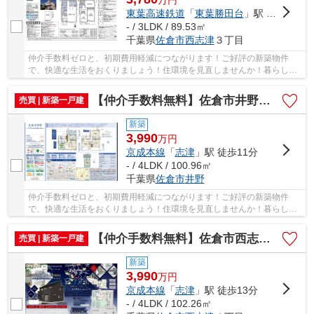
東葉高速鉄道
「
東葉勝田台
」駅 徒歩14分
- / 3LDK / 89.53㎡
千葉県
佐倉市
西志津
３丁目
仲介手数料ゼロと、初期費用軽減につながります！ご好評の新築物件
で、快適な生活をおくりましょう！住環境を見直しませんか！暮らしの
中でも、住居は充実した生活を送るための大きな...
【仲介手数料無料】佐倉市井野 新築戸建て
売買 | 新築一戸建
新築
3,990
万
円
京成本線
「
志津
」駅 徒歩11分
- / 4LDK / 100.96㎡
千葉県
佐倉市
井野
仲介手数料ゼロと、初期費用軽減につながります！ご好評の新築物件
で、快適な生活をおくりましょう！住環境を見直しませんか！暮らしの
中でも、住居は充実した生活を送るための大きな...
【仲介手数料無料】佐倉市西志津 新築戸建て
売買 | 新築一戸建
新築
3,990
万
円
京成本線
「
志津
」駅 徒歩13分
- / 4LDK / 102.26㎡