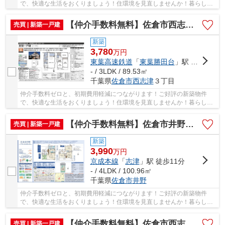
で、快適な生活をおくりましょう！住環境を見直しませんか！暮らしの
中でも、住居は充実した生活を送るための大きな...
【仲介手数料無料】佐倉市西志津 新築戸建て
売買 | 新築一戸建
新築
3,780
万
円
東葉高速鉄道
「
東葉勝田台
」駅 徒歩14分
- / 3LDK / 89.53㎡
千葉県
佐倉市
西志津
３丁目
仲介手数料ゼロと、初期費用軽減につながります！ご好評の新築物件
で、快適な生活をおくりましょう！住環境を見直しませんか！暮らしの
中でも、住居は充実した生活を送るための大きな...
【仲介手数料無料】佐倉市井野 新築戸建て
売買 | 新築一戸建
新築
3,990
万
円
京成本線
「
志津
」駅 徒歩11分
- / 4LDK / 100.96㎡
千葉県
佐倉市
井野
仲介手数料ゼロと、初期費用軽減につながります！ご好評の新築物件
で、快適な生活をおくりましょう！住環境を見直しませんか！暮らしの
中でも、住居は充実した生活を送るための大きな...
【仲介手数料無料】佐倉市西志津 新築戸建て
売買 | 新築一戸建