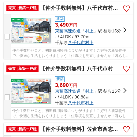
中でも、住居は充実した生活を送るための大きな...
【仲介手数料無料】八千代市村上 新築戸建て
売買 | 新築一戸建
新築
3,490
万
円
東葉高速鉄道
「
村上
」駅 徒歩15分
- / 4LDK / 97.70㎡
千葉県
八千代市
村上
仲介手数料ゼロと、初期費用軽減につながります！ご好評の新築物件
で、快適な生活をおくりましょう！住環境を見直しませんか！暮らしの
中でも、住居は充実した生活を送るための大きな...
【仲介手数料無料】八千代市村上 新築戸建て
売買 | 新築一戸建
新築
3,690
万
円
東葉高速鉄道
「
村上
」駅 徒歩15分
- / 4LDK / 96.88㎡
千葉県
八千代市
村上
仲介手数料ゼロと、初期費用軽減につながります！ご好評の新築物件
で、快適な生活をおくりましょう！住環境を見直しませんか！暮らしの
中でも、住居は充実した生活を送るための大きな...
【仲介手数料無料】佐倉市西志津 新築戸建て
売買 | 新築一戸建