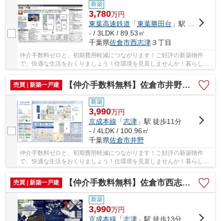
新築
3,780
万
円
東葉高速鉄道
「
東葉勝田台
」駅 徒歩14分
- / 3LDK / 89.53㎡
千葉県
佐倉市
西志津
３丁目
仲介手数料ゼロと、初期費用軽減につながります！ご好評の新築物件
で、快適な生活をおくりましょう！住環境を見直しませんか！暮らしの
中でも、住居は充実した生活を送るための大きな...
【仲介手数料無料】佐倉市井野 新築戸建て
売買 | 新築一戸建
新築
3,990
万
円
京成本線
「
志津
」駅 徒歩11分
- / 4LDK / 100.96㎡
千葉県
佐倉市
井野
仲介手数料ゼロと、初期費用軽減につながります！ご好評の新築物件
で、快適な生活をおくりましょう！住環境を見直しませんか！暮らしの
中でも、住居は充実した生活を送るための大きな...
【仲介手数料無料】佐倉市西志津 新築戸建て
売買 | 新築一戸建
新築
3,990
万
円
京成本線
「
志津
」駅 徒歩13分