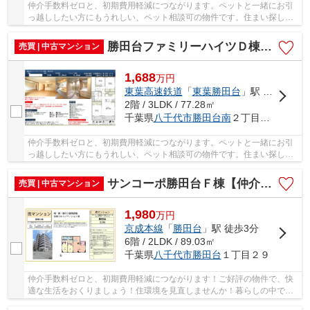
仲介手数料ゼロと、初期費用軽減につながります。ペットと一緒にお引
っ越ししたい方にもうれしい、ペット相談可の物件です。住まい探しで
大切なことは、その住まいがどれだけあなたの...
勝田台ファミリーハイツＤ棟【仲介手数料無料】
売買 | 中古マンション
1,688
万
円
東葉高速鉄道
「
東葉勝田台
」駅 徒歩14分
2階 / 3LDK / 77.28㎡
千葉県
八千代市
勝田台南
２丁目２２
仲介手数料ゼロと、初期費用軽減につながります。ペットと一緒にお引
っ越ししたい方にもうれしい、ペット相談可の物件です。住まい探しで
大切なことは、その住まいがどれだけあなたの...
サンコーポ勝田台Ｆ棟【仲介手数料無料】
売買 | 中古マンション
1,980
万
円
京成本線
「
勝田台
」駅 徒歩3分
6階 / 2LDK / 89.03㎡
千葉県
八千代市
勝田台
１丁目２９
仲介手数料ゼロと、初期費用軽減につながります！ご好評の物件で、快
適な生活をおくりましょう！住環境を見直しませんか！暮らしの中で
も、住居は充実した生活を送るための大きな役割...