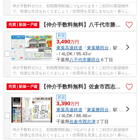
仲介手数料ゼロと、初期費用軽減につながります！ご好評の新築物件
で、快適な生活をおくりましょう！住環境を見直しませんか！暮らしの
中でも、住居は充実した生活を送るための大きな...
【仲介手数料無料】八千代市勝田台 新築戸建て
売買 | 新築一戸建
新築
3,490
万
円
東葉高速鉄道
「
東葉勝田台
」駅 徒歩22分
- / 4LDK / 95.43㎡
千葉県
八千代市
勝田台
６丁目
仲介手数料ゼロと、初期費用軽減につながります！ご好評の新築物件
で、快適な生活をおくりましょう！住環境を見直しませんか！暮らしの
中でも、住居は充実した生活を送るための大きな...
【仲介手数料無料】佐倉市西志津 新築戸建て
売買 | 新築一戸建
新築
3,390
万
円
東葉高速鉄道
「
東葉勝田台
」駅 徒歩13分
- / 4LDK / 86.46㎡
千葉県
佐倉市
西志津
２丁目
仲介手数料ゼロと、初期費用軽減につながります！ご好評の新築物件
で、快適な生活をおくりましょう！住環境を見直しませんか！暮らしの