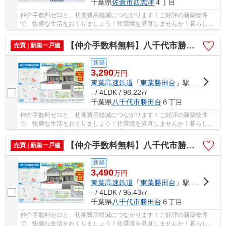
千葉県
佐倉市
西志津
４丁目
仲介手数料ゼロと、初期費用軽減につながります！ご好評の新築物件
で、快適な生活をおくりましょう！住環境を見直しませんか！暮らしの
中でも、住居は充実した生活を送るための大きな...
【仲介手数料無料】八千代市勝田台 新築戸建て
売買 | 新築一戸建
新築
3,290
万
円
東葉高速鉄道
「
東葉勝田台
」駅 徒歩22分
- / 4LDK / 98.22㎡
千葉県
八千代市
勝田台
６丁目
仲介手数料ゼロと、初期費用軽減につながります！ご好評の新築物件
で、快適な生活をおくりましょう！住環境を見直しませんか！暮らしの
中でも、住居は充実した生活を送るための大きな...
【仲介手数料無料】八千代市勝田台 新築戸建て
売買 | 新築一戸建
新築
3,490
万
円
東葉高速鉄道
「
東葉勝田台
」駅 徒歩22分
- / 4LDK / 95.43㎡
千葉県
八千代市
勝田台
６丁目
仲介手数料ゼロと、初期費用軽減につながります！ご好評の新築物件
で、快適な生活をおくりましょう！住環境を見直しませんか！暮らしの