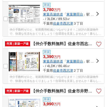
新築
3,780
万
円
東葉高速鉄道
「
東葉勝田台
」駅 徒歩14分
- / 3LDK / 89.53㎡
千葉県
佐倉市
西志津
３丁目
仲介手数料ゼロと、初期費用軽減につながります！ご好評の新築物件
で、快適な生活をおくりましょう！住環境を見直しませんか！暮らしの
中でも、住居は充実した生活を送るための大きな...
【仲介手数料無料】佐倉市西志津 新築戸建て
売買 | 新築一戸建
新築
3,390
万
円
東葉高速鉄道
「
東葉勝田台
」駅 徒歩13分
- / 4LDK / 86.46㎡
千葉県
佐倉市
西志津
２丁目
仲介手数料ゼロと、初期費用軽減につながります！ご好評の新築物件
で、快適な生活をおくりましょう！住環境を見直しませんか！暮らしの
中でも、住居は充実した生活を送るための大きな...
【仲介手数料無料】佐倉市井野 新築戸建て
売買 | 新築一戸建
新築
3,990
万
円