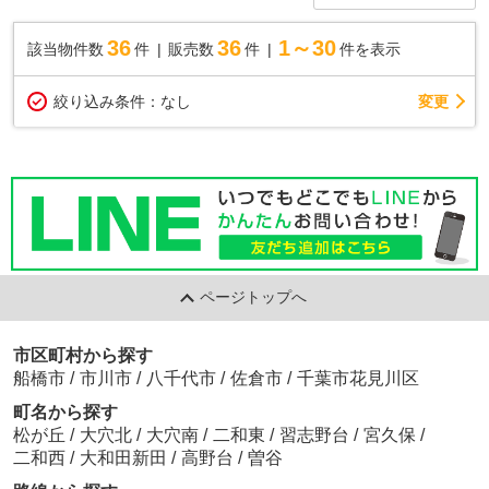
36
36
1～30
該当物件数
件
販売数
件
件を表示
変更
絞り込み条件：
なし
ページトップへ
市区町村から探す
船橋市
/
市川市
/
八千代市
/
佐倉市
/
千葉市花見川区
町名から探す
松が丘
/
大穴北
/
大穴南
/
二和東
/
習志野台
/
宮久保
/
二和西
/
大和田新田
/
高野台
/
曽谷