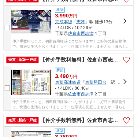
新築
3,990
万
円
京成本線
「
志津
」駅 徒歩13分
- / 4LDK / 102.26㎡
千葉県
佐倉市
西志津
４丁目
仲介手数料ゼロと、初期費用軽減につながります！ご好評の新築物件
で、快適な生活をおくりましょう！住環境を見直しませんか！暮らしの
中でも、住居は充実した生活を送るための大きな...
【仲介手数料無料】佐倉市西志津 新築戸建て
売買 | 新築一戸建
新築
3,490
万
円
東葉高速鉄道
「
東葉勝田台
」駅 徒歩13分
- / 4LDK / 86.46㎡
千葉県
佐倉市
西志津
２丁目
仲介手数料ゼロと、初期費用軽減につながります！ご好評の新築物件
で、快適な生活をおくりましょう！住環境を見直しませんか！暮らしの
中でも、住居は充実した生活を送るための大きな...
【仲介手数料無料】佐倉市西志津 新築戸建て
売買 | 新築一戸建
新築
3,780
万
円