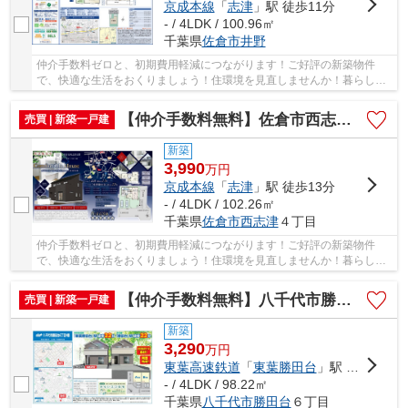
京成本線
「
志津
」駅 徒歩11分
- / 4LDK / 100.96㎡
千葉県
佐倉市
井野
仲介手数料ゼロと、初期費用軽減につながります！ご好評の新築物件
で、快適な生活をおくりましょう！住環境を見直しませんか！暮らしの
中でも、住居は充実した生活を送るための大きな...
【仲介手数料無料】佐倉市西志津 新築戸建て
売買 | 新築一戸建
新築
3,990
万
円
京成本線
「
志津
」駅 徒歩13分
- / 4LDK / 102.26㎡
千葉県
佐倉市
西志津
４丁目
仲介手数料ゼロと、初期費用軽減につながります！ご好評の新築物件
で、快適な生活をおくりましょう！住環境を見直しませんか！暮らしの
中でも、住居は充実した生活を送るための大きな...
【仲介手数料無料】八千代市勝田台 新築戸建て
売買 | 新築一戸建
新築
3,290
万
円
東葉高速鉄道
「
東葉勝田台
」駅 徒歩22分
- / 4LDK / 98.22㎡
千葉県
八千代市
勝田台
６丁目