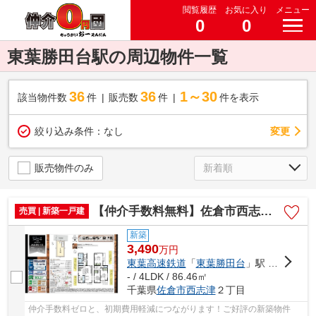
閲覧履歴
お気に入り
メニュー
0
0
東葉勝田台駅の周辺物件一覧
36
36
1～30
該当物件数
件
販売数
件
件を表示
変更
絞り込み条件：
なし
販売物件のみ
【仲介手数料無料】佐倉市西志津 新築戸建て
売買 | 新築一戸建
新築
3,490
万
円
東葉高速鉄道
「
東葉勝田台
」駅 徒歩13分
- / 4LDK / 86.46㎡
千葉県
佐倉市
西志津
２丁目
仲介手数料ゼロと、初期費用軽減につながります！ご好評の新築物件