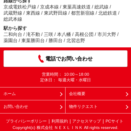
路線から探す
京成電鉄松戸線
/
京成本線
/
東葉高速鉄道
/
総武線
/
武蔵野線
/
東西線
/
東武野田線
/
都営新宿線
/
北総鉄道
/
総武本線
駅から探す
二和向台
/
滝不動
/
三咲
/
本八幡
/
高根公団
/
市川大野
/
薬園台
/
東葉勝田台
/
勝田台
/
北習志野
電話でお問い合わせ
営業時間：
10:00～18:00
定休日：
毎週火曜・水曜日
ホーム
会社概要
お問い合わせ
物件リクエスト
プライバシーポリシー
利用規約
アクセスマップ
PCサイト
Copyright(c) 株式会社 ＮＥＸＬＩＮＫ All rights reserved.